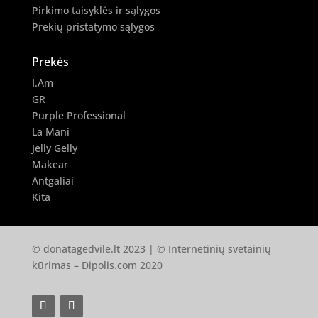
Pirkimo taisyklės ir sąlygos
Prekių pristatymo sąlygos
Prekės
I.Am
GR
Purple Professional
La Mani
Jelly Gelly
Makear
Antgaliai
Kita
© donatagedvile.lt 2023 | © Internetinių svetainių
kūrimas –
Dipolis.com
2020