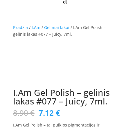
Pradžia
/
I.Am
/
Geliniai lakai
/ I.Am Gel Polish –
gelinis lakas #077 – Juicy, 7ml.
Akcija!
I.Am Gel Polish – gelinis
lakas #077 – Juicy, 7ml.
Original
Current
8.90
€
7.12
€
price
price
was:
is:
I.Am Gel Polish – tai puikios pigmentacijos ir