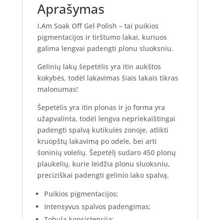
Aprašymas
I.Am Soak Off Gel Polish – tai puikios
pigmentacijos ir tirštumo lakai, kuriuos
galima lengvai padengti plonu sluoksniu.
Gelinių lakų šepetėlis yra itin aukštos
kokybės, todėl lakavimas šiais lakais tikras
malonumas!
Šepetėlis yra itin plonas ir jo forma yra
užapvalinta, todėl lengva nepriekaištingai
padengti spalvą kutikulės zonoje, atlikti
kruopštų lakavimą po odele, bei arti
šoninių volelių. Šepetėlį sudaro 450 plonų
plaukelių, kurie leidžia plonu sluoksniu,
preciziškai padengti gelinio lako spalvą.
Puikios pigmentacijos;
Intensyvus spalvos padengimas;
Tobula konsistencija;