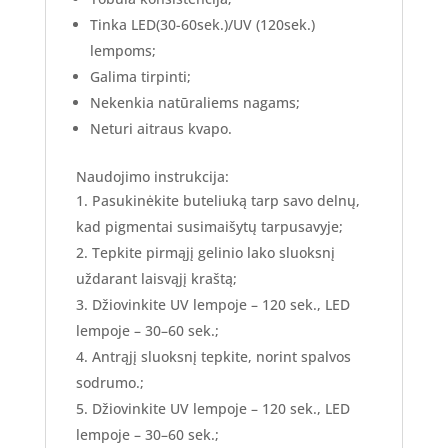
Tinka LED(30-60sek.)/UV (120sek.)
lempoms;
Galima tirpinti;
Nekenkia natūraliems nagams;
Neturi aitraus kvapo.
Naudojimo instrukcija:
Pasukinėkite buteliuką tarp savo delnų,
kad pigmentai susimaišytų tarpusavyje;
Tepkite pirmąjį gelinio lako sluoksnį
uždarant laisvąjį kraštą;
Džiovinkite UV lempoje – 120 sek., LED
lempoje – 30–60 sek.;
Antrąjį sluoksnį tepkite, norint spalvos
sodrumo.;
Džiovinkite UV lempoje – 120 sek., LED
lempoje – 30–60 sek.;