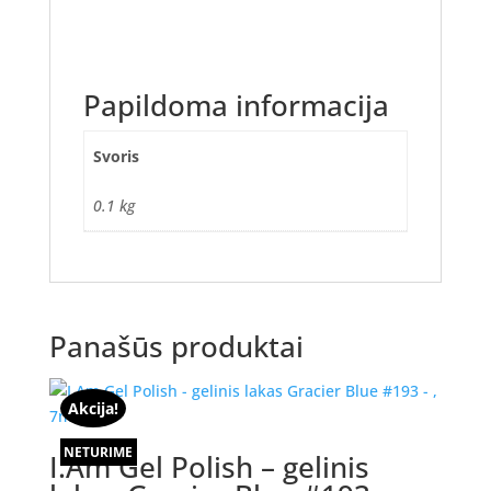
Papildoma informacija
Svoris
0.1 kg
Panašūs produktai
Akcija!
NETURIME
I.Am Gel Polish – gelinis