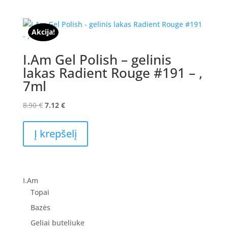
Akcija!
I.Am Gel Polish – gelinis
lakas Radient Rouge #191 – ,
7ml
Original
Current
8.90
€
7.12
€
price
price
was:
is:
Į krepšelį
8.90 €.
7.12 €.
I.Am
Topai
Bazės
Geliai buteliuke