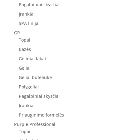
Pagalbiniai skysčiai
Įrankiai
SPA linija
GR
Topai
Bazės
Geliniai lakai
Geliai
Geliai buteliuke
Polygeliai
Pagalbiniai skysčiai
Įrankiai
Priauginimo formelės
Purple Professional
Topai