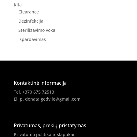
Kita
Clearance
Dezinfekcija
Sterilizavimo vokai
Išpardavimas
Kontaktinė informacija
Tel. +370 675 72513
El. p.
donata.gedvile@gmail.com
Privatumas, prekių pristatymas
Privatumo politika ir slapukai