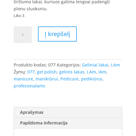
8.90 €.
7.12 €.
tirštumo lakai, kuriuos galima lengvai padengti
plonu sluoksniu.
Liko 3
produkto
Į krepšelį
kiekis:
I.Am
Gel
Polish
-
Produkto kodas:
077
Kategorijos:
Geliniai lakai
,
I.Am
gelinis
Žymų:
077
,
gel polish
,
gelinis lakas
,
I.Am
,
IAm
,
lakas
manicure
,
manikiūrui
,
Pedicure
,
pedikiūrui
,
#077
profesionalams
-
Juicy,
7ml.
Aprašymas
Papildoma informacija