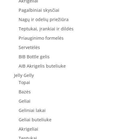
Akrigeliai
Pagalbiniai skysčiai
Nagų ir odelių priežiūra
Teptukai, įrankiai ir dildės
Priauginimo formelės
Servetėlės
BIB Bottle gelis
AIB Akrigelis buteliuke
Jelly Gelly
Topai
Bazės
Geliai
Geliniai lakai
Geliai buteliuke
Akrigeliai
Teptukai