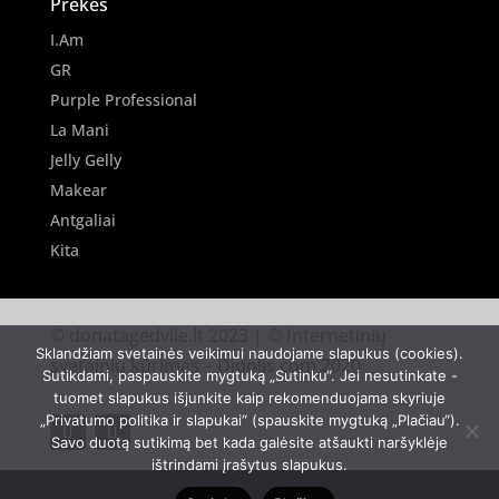
Prekės
I.Am
GR
Purple Professional
La Mani
Jelly Gelly
Makear
Antgaliai
Kita
© donatagedvile.lt 2023 | © Internetinių
Sklandžiam svetainės veikimui naudojame slapukus (cookies).
svetainių kūrimas –
Dipolis.com
2020
Sutikdami, paspauskite mygtuką „Sutinku“. Jei nesutinkate -
tuomet slapukus išjunkite kaip rekomenduojama skyriuje
„Privatumo politika ir slapukai“ (spauskite mygtuką „Plačiau“).
Savo duotą sutikimą bet kada galėsite atšaukti naršyklėje
ištrindami įrašytus slapukus.