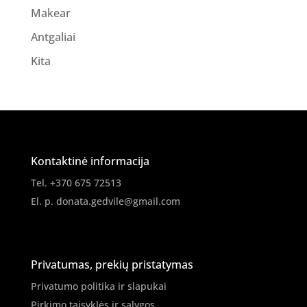
Makear
Antgaliai
Kita
Kontaktinė informacija
Tel. +370 675 72513
El. p.
donata.gedvile@gmail.com
Privatumas, prekių pristatymas
Privatumo politika ir slapukai
Pirkimo taisyklės ir sąlygos