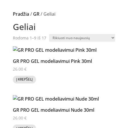
Pradžia
/
GR
/ Geliai
Geliai
Rūšiuojama
Rodoma 1–9 iš 17
pagal
naujausią
GR PRO GEL modeliavimui Pink 30ml
26.00
€
Į KREPŠELĮ
GR PRO GEL modeliavimui Nude 30ml
26.00
€