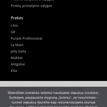
Prekių pristatymo sąlygos
Prekės
I.Am
GR
Purple Professional
La Mani
Jelly Gelly
Makear
Antgaliai
Kita
© donatagedvile.lt 2023 | © Internetinių
Sklandžiam svetainės veikimui naudojame slapukus (cookies).
svetainių kūrimas –
Dipolis.com
2020
Sutikdami, paspauskite mygtuką „Sutinku“. Jei nesutinkate -
tuomet slapukus išjunkite kaip rekomenduojama skyriuje