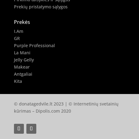
Prekių pristatymo sąlygos
Prekės
I.Am
GR
Purple Professional
La Mani
Jelly Gelly
Makear
Antgaliai
Kita
© donatagedvile.lt 2023 | © Internetinių svetainių
kūrimas –
Dipolis.com
2020