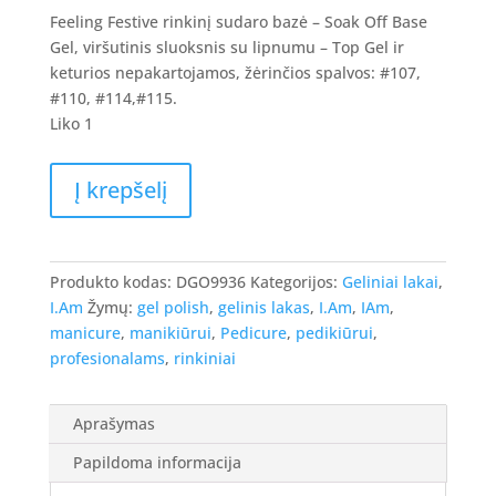
Feeling Festive rinkinį sudaro bazė – Soak Off Base
Gel, viršutinis sluoksnis su lipnumu – Top Gel ir
keturios nepakartojamos, žėrinčios spalvos: #107,
#110, #114,#115.
Liko 1
produkto
Į krepšelį
kiekis:
I.Am
Feeling
Festive
Produkto kodas:
DGO9936
Kategorijos:
Geliniai lakai
,
-
I.Am
Žymų:
gel polish
,
gelinis lakas
,
I.Am
,
IAm
,
gelinio
manicure
,
manikiūrui
,
Pedicure
,
pedikiūrui
,
lako
profesionalams
,
rinkiniai
spalvų,
bazės
Aprašymas
ir
topo
Papildoma informacija
rinkinys,