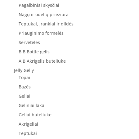
Pagalbiniai skysčiai
Nagų ir odelių priežiūra
Teptukai, įrankiai ir dildės
Priauginimo formelės
Servetėlės
BIB Bottle gelis
AIB Akrigelis buteliuke
Jelly Gelly
Topai
Bazės
Geliai
Geliniai lakai
Geliai buteliuke
Akrigeliai
Teptukai