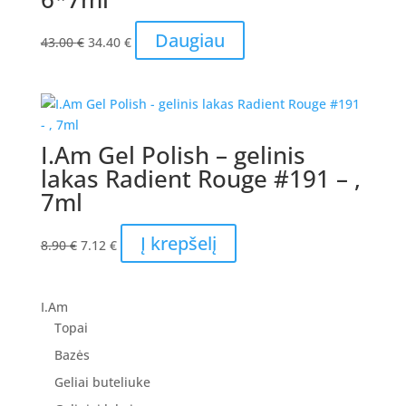
Original
Current
Daugiau
43.00
€
34.40
€
price
price
was:
is:
43.00 €.
34.40 €.
I.Am Gel Polish – gelinis
lakas Radient Rouge #191 – ,
7ml
Original
Current
Į krepšelį
8.90
€
7.12
€
price
price
was:
is:
8.90 €.
7.12 €.
I.Am
Topai
Bazės
Geliai buteliuke