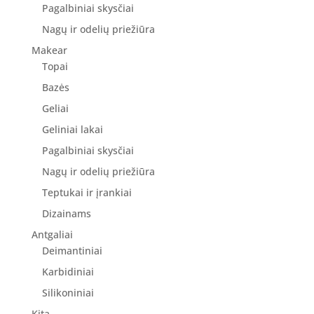
Pagalbiniai skysčiai
Nagų ir odelių priežiūra
Makear
Topai
Bazės
Geliai
Geliniai lakai
Pagalbiniai skysčiai
Nagų ir odelių priežiūra
Teptukai ir įrankiai
Dizainams
Antgaliai
Deimantiniai
Karbidiniai
Silikoniniai
Kita