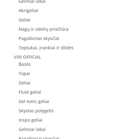
Geliniai lakai
Akrigeliai
Geliai
Nagų ir odelių priežiūra
Pagalbiniai skysčiai
Teptukai, įrankiai ir dildės
VIXI OFFICIAL
Bazės
Topai
Geliai
Fluid geliai
Gel tonic geliai
Skystas polygelis
Inspo geliai
Geliniai lakai
Pagalbiniai skysčiai