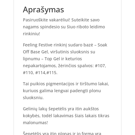
6*7ml
Aprašymas
Pasiruoškite vakarėliui! Suteikite savo
nagams spindesio su šiuo riboto leidimo
rinkiniu!
Feeling Festive rinkinį sudaro bazė – Soak
Off Base Gel, viršutinis sluoksnis su
lipnumu – Top Gel ir keturios
nepakartojamos, žėrinčios spalvos: #107,
#110, #114,#115.
Tai puikios pigmentacijos ir tirštumo lakai,
kuriuos galima lengvai padengti plonu
sluoksniu.
Gelinių lakų šepetėlis yra itin aukštos
kokybės, todėl lakavimas šiais lakais tikras
malonumas!
Šepetėlis yra itin plonas ir jo forma yra