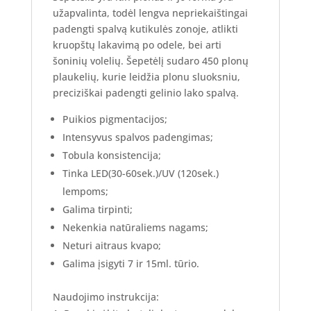
užapvalinta, todėl lengva nepriekaištingai
padengti spalvą kutikulės zonoje, atlikti
kruopštų lakavimą po odele, bei arti
šoninių volelių. Šepetėlį sudaro 450 plonų
plaukelių, kurie leidžia plonu sluoksniu,
preciziškai padengti gelinio lako spalvą.
Puikios pigmentacijos;
Intensyvus spalvos padengimas;
Tobula konsistencija;
Tinka LED(30-60sek.)/UV (120sek.)
lempoms;
Galima tirpinti;
Nekenkia natūraliems nagams;
Neturi aitraus kvapo;
Galima įsigyti 7 ir 15ml. tūrio.
Naudojimo instrukcija: