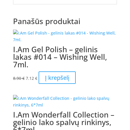
Panašūs produktai
I.Am Gel Polish – gelinis
lakas #014 – Wishing Well,
7ml.
Original
Current
Į krepšelį
8.90
€
7.12
€
price
price
was:
is:
8.90 €.
7.12 €.
I.Am Wonderfall Collection –
gelinio lako spalvų rinkinys,
6*7ml