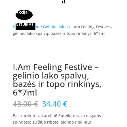
Akcija!
Akcija!
Akcija!
NETURIME
Pradžia
/
I.Am
/
Geliniai lakai
/ I.Am Feeling Festive –
gelinio lako spalvų, bazės ir topo rinkinys, 6*7ml
Akcija!
I.Am Feeling Festive –
gelinio lako spalvų,
bazės ir topo rinkinys,
6*7ml
Original
Current
43.00
€
34.40
€
price
price
was:
is:
Pasiruoškite vakarėliui! Suteikite savo nagams
43.00 €.
34.40 €.
spindesio su šiuo riboto leidimo rinkiniu!