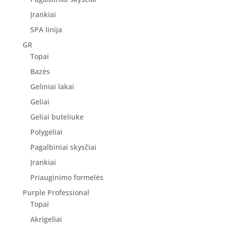
Įrankiai
SPA linija
GR
Topai
Bazės
Geliniai lakai
Geliai
Geliai buteliuke
Polygeliai
Pagalbiniai skysčiai
Įrankiai
Priauginimo formelės
Purple Professional
Topai
Akrigeliai