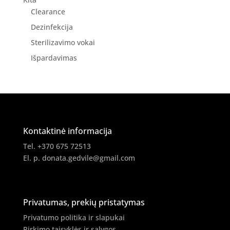
Clearance
Dezinfekcija
Sterilizavimo vokai
Išpardavimas
Kontaktinė informacija
Tel. +370 675 72513
El. p.
donata.gedvile@gmail.com
Privatumas, prekių pristatymas
Privatumo politika ir slapukai
Pirkimo taisyklės ir sąlygos