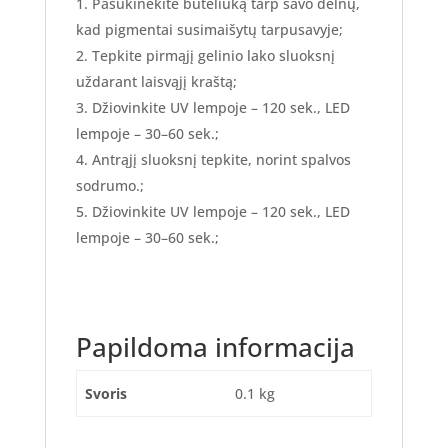
Pasukinėkite buteliuką tarp savo delnų,
kad pigmentai susimaišytų tarpusavyje;
Tepkite pirmąjį gelinio lako sluoksnį
uždarant laisvąjį kraštą;
Džiovinkite UV lempoje – 120 sek., LED
lempoje – 30–60 sek.;
Antrąjį sluoksnį tepkite, norint spalvos
sodrumo.;
Džiovinkite UV lempoje – 120 sek., LED
lempoje – 30–60 sek.;
Papildoma informacija
Svoris
0.1 kg