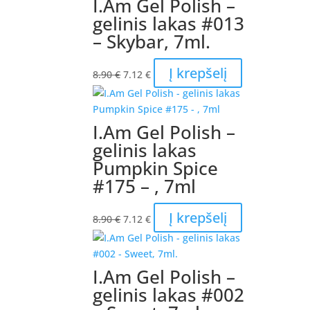
I.Am Gel Polish –
gelinis lakas #013
– Skybar, 7ml.
Original
Current
Į krepšelį
8.90
€
7.12
€
price
price
was:
is:
8.90 €.
7.12 €.
I.Am Gel Polish –
gelinis lakas
Pumpkin Spice
#175 – , 7ml
Original
Current
Į krepšelį
8.90
€
7.12
€
price
price
was:
is:
8.90 €.
7.12 €.
I.Am Gel Polish –
gelinis lakas #002