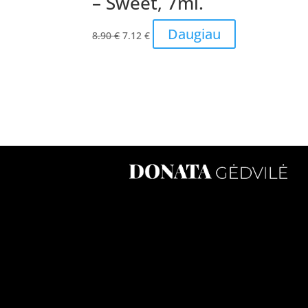
– Sweet, 7ml.
Original
Current
Daugiau
8.90
€
7.12
€
price
price
was:
is:
8.90 €.
7.12 €.