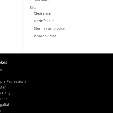
Kita
Clearance
Dezinfekcija
Sterilizavimo vokai
Išpardavimas
ekės
m
ple Professional
Mani
y Gelly
kear
galiai
a