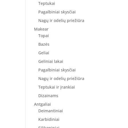
Teptukai
Pagalbiniai skysčiai
Nagų ir odelių priežiūra
Makear
Topai
Bazės
Geliai
Geliniai lakai
Pagalbiniai skysčiai
Nagų ir odelių priežiūra
Teptukai ir įrankiai
Dizainams
Antgaliai
Deimantiniai
Karbidiniai
Silikoniniai