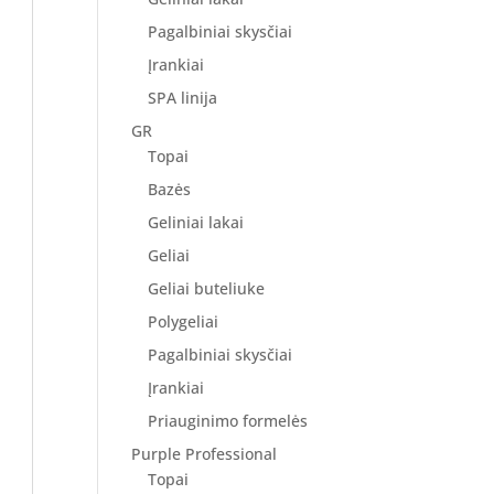
Pagalbiniai skysčiai
Įrankiai
SPA linija
GR
Topai
Bazės
Geliniai lakai
Geliai
Geliai buteliuke
Polygeliai
Pagalbiniai skysčiai
Įrankiai
Priauginimo formelės
Purple Professional
Topai