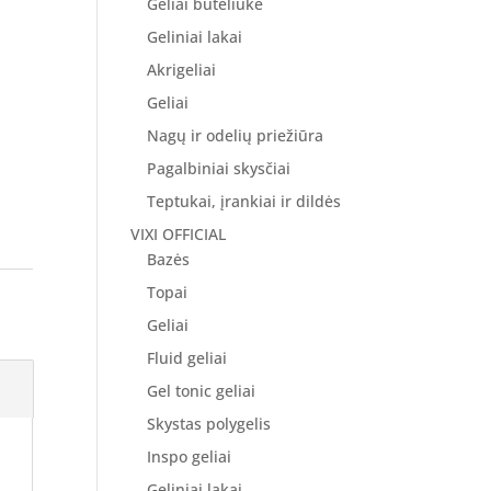
Geliai buteliuke
Geliniai lakai
Akrigeliai
Geliai
Nagų ir odelių priežiūra
Pagalbiniai skysčiai
Teptukai, įrankiai ir dildės
VIXI OFFICIAL
Bazės
Topai
Geliai
Fluid geliai
Gel tonic geliai
Skystas polygelis
Inspo geliai
Geliniai lakai