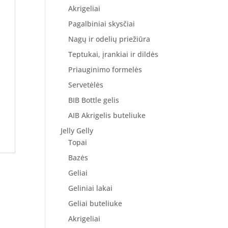
Akrigeliai
Pagalbiniai skysčiai
Nagų ir odelių priežiūra
Teptukai, įrankiai ir dildės
Priauginimo formelės
Servetėlės
BIB Bottle gelis
AIB Akrigelis buteliuke
Jelly Gelly
Topai
Bazės
Geliai
Geliniai lakai
Geliai buteliuke
Akrigeliai