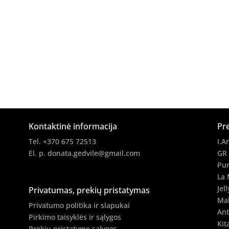
Kontaktinė informacija
Pr
Tel. +370 675 72513
I.A
El. p.
donata.gedvile@gmail.com
GR
Pur
La 
Jell
Privatumas, prekių pristatymas
Ma
Privatumo politika ir slapukai
Ant
Pirkimo taisyklės ir sąlygos
Kit
Prekių pristatymo sąlygos