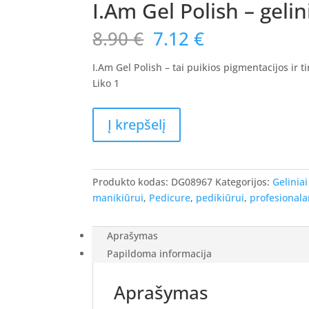
I.Am Gel Polish – gelin
Original
Current
8.90
€
7.12
€
price
price
was:
is:
I.Am Gel Polish – tai puikios pigmentacijos ir 
8.90 €.
7.12 €.
Liko 1
produkto
Į krepšelį
kiekis:
I.Am
Gel
Polish
Produkto kodas:
DG08967
Kategorijos:
Geliniai
-
manikiūrui
,
Pedicure
,
pedikiūrui
,
profesional
gelinis
lakas
Aprašymas
Frost
Papildoma informacija
Blue
#192
Aprašymas
-
,