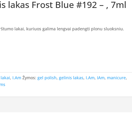
is lakas Frost Blue #192 – , 7ml
tirštumo lakai, kuriuos galima lengvai padengti plonu sluoksniu.
 lakai
,
I.Am
Žymos:
gel polish
,
gelinis lakas
,
I.Am
,
IAm
,
manicure
,
ams