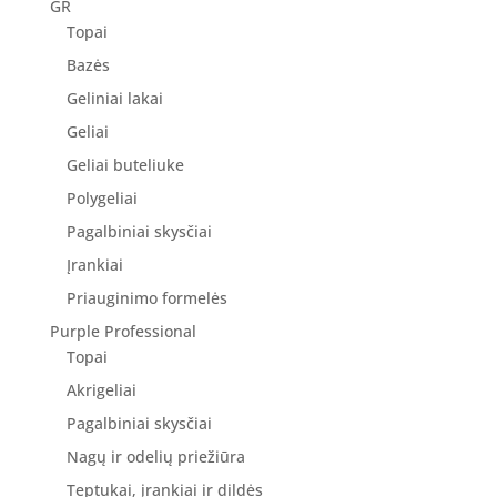
GR
Topai
Bazės
Geliniai lakai
Geliai
Geliai buteliuke
Polygeliai
Pagalbiniai skysčiai
Įrankiai
Priauginimo formelės
Purple Professional
Topai
Akrigeliai
Pagalbiniai skysčiai
Nagų ir odelių priežiūra
Teptukai, įrankiai ir dildės