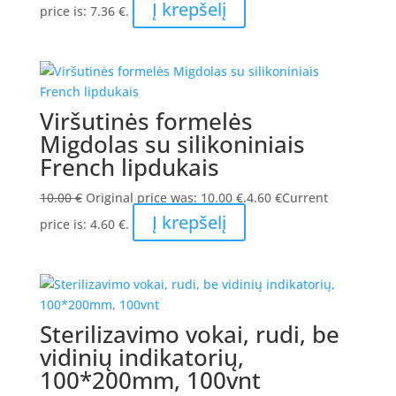
Į krepšelį
price is: 7.36 €.
Viršutinės formelės
Migdolas su silikoniniais
French lipdukais
10.00
€
Original price was: 10.00 €.
4.60
€
Current
Į krepšelį
price is: 4.60 €.
Sterilizavimo vokai, rudi, be
vidinių indikatorių,
100*200mm, 100vnt