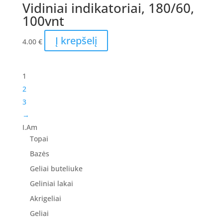
Vidiniai indikatoriai, 180/60,
100vnt
Į krepšelį
4.00
€
1
2
3
→
I.Am
Topai
Bazės
Geliai buteliuke
Geliniai lakai
Akrigeliai
Geliai