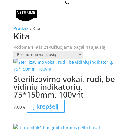
Akcija!
Akcija!
Akcija!
Akcija!
NETURIME
Pradžia
/ Kita
Kita
Rodoma 1–9 iš 21
Rūšiuojama pagal naujausią
Sterilizavimo vokai, rudi, be
vidinių indikatorių,
75*150mm, 100vnt
Į krepšelį
7.60
€