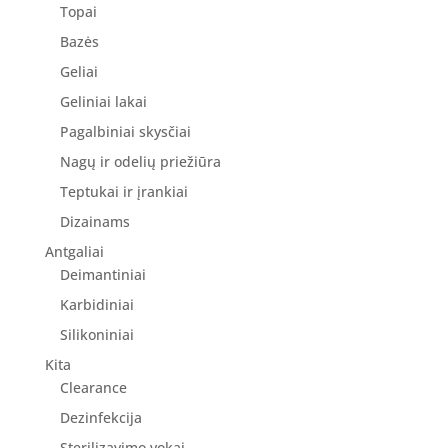
Topai
Bazės
Geliai
Geliniai lakai
Pagalbiniai skysčiai
Nagų ir odelių priežiūra
Teptukai ir įrankiai
Dizainams
Antgaliai
Deimantiniai
Karbidiniai
Silikoniniai
Kita
Clearance
Dezinfekcija
Sterilizavimo vokai