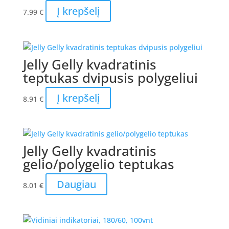
Į krepšelį
7.99
€
Jelly Gelly kvadratinis
teptukas dvipusis polygeliui
Į krepšelį
8.91
€
Jelly Gelly kvadratinis
gelio/polygelio teptukas
Daugiau
8.01
€