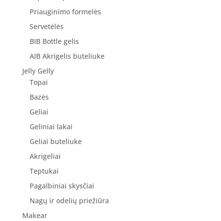
Priauginimo formelės
Servetėlės
BIB Bottle gelis
AIB Akrigelis buteliuke
Jelly Gelly
Topai
Bazės
Geliai
Geliniai lakai
Geliai buteliuke
Akrigeliai
Teptukai
Pagalbiniai skysčiai
Nagų ir odelių priežiūra
Makear