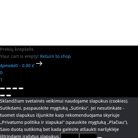
Prekių krepšelis
Your cart is empty!
Return to shop
Apmokėti
-
0.00 €
0
1
Sklandžiam svetainės veikimui naudojame slapukus (cookies).
Sutikdami, paspauskite mygtuką „Sutinku“. Jei nesutinkate -
tuomet slapukus išjunkite kaip rekomenduojama skyriuje
„Privatumo politika ir slapukai“ (spauskite mygtuką „Plačiau“).
Savo duotą sutikimą bet kada galėsite atšaukti naršyklėje
ištrindami įrašytus slapukus.
Sutinku
Plačiau