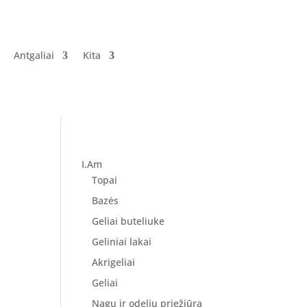
Antgaliai
Kita
I.Am
Topai
Bazės
Geliai buteliuke
Geliniai lakai
Akrigeliai
Geliai
Nagų ir odelių priežiūra