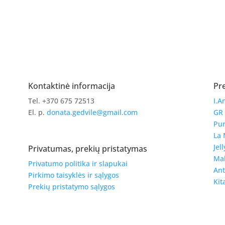
Kontaktinė informacija
Pr
Tel. +370 675 72513
I.A
El. p.
donata.gedvile@gmail.com
GR
Pur
La 
Jell
Privatumas, prekių pristatymas
Ma
Privatumo politika ir slapukai
Ant
Pirkimo taisyklės ir sąlygos
Kit
Prekių pristatymo sąlygos