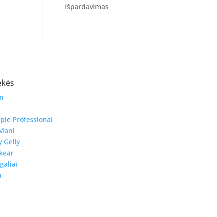
Išpardavimas
ekės
m
ple Professional
Mani
y Gelly
kear
galiai
a