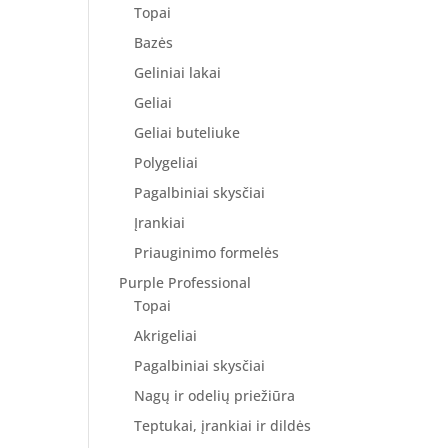
Topai
Bazės
Geliniai lakai
Geliai
Geliai buteliuke
Polygeliai
Pagalbiniai skysčiai
Įrankiai
Priauginimo formelės
Purple Professional
Topai
Akrigeliai
Pagalbiniai skysčiai
Nagų ir odelių priežiūra
Teptukai, įrankiai ir dildės