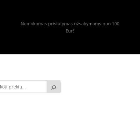
Nemokamas pristatymas užsakymams nuo 100
Eur!