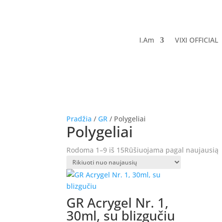
I.Am
VIXI OFFICIAL
Pradžia
/
GR
/ Polygeliai
Polygeliai
Rodoma 1–9 iš 15
Rūšiuojama pagal naujausią
GR Acrygel Nr. 1,
30ml, su blizgučiu