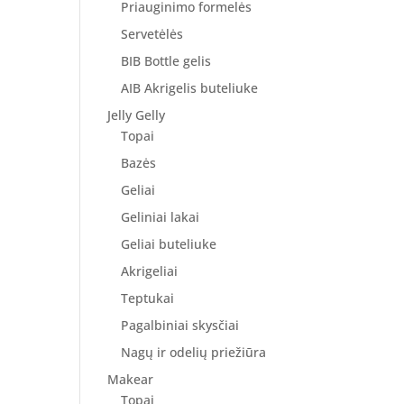
Priauginimo formelės
Servetėlės
BIB Bottle gelis
AIB Akrigelis buteliuke
Jelly Gelly
Topai
Bazės
Geliai
Geliniai lakai
Geliai buteliuke
Akrigeliai
Teptukai
Pagalbiniai skysčiai
Nagų ir odelių priežiūra
Makear
Topai