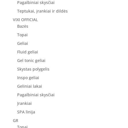
Pagalbiniai skysčiai
Teptukai, įrankiai ir dildės
VIXI OFFICIAL
Bazės
Topai
Geliai
Fluid geliai
Gel tonic geliai
Skystas polygelis
Inspo geliai
Geliniai lakai
Pagalbiniai skysčiai
Įrankiai
SPA linija
GR
Topai