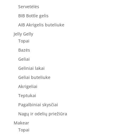
Servetėlės
BIB Bottle gelis
AIB Akrigelis buteliuke
Jelly Gelly
Topai
Bazės
Geliai
Geliniai lakai
Geliai buteliuke
Akrigeliai
Teptukai
Pagalbiniai skysčiai
Nagų ir odelių priežiūra
Makear
Topai