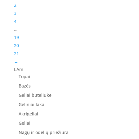
2
3
4
…
19
20
21
→
I.Am
Topai
Bazės
Geliai buteliuke
Geliniai lakai
Akrigeliai
Geliai
Nagų ir odelių priežiūra