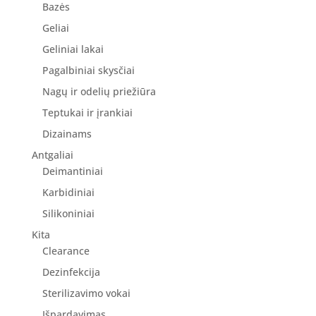
Bazės
Geliai
Geliniai lakai
Pagalbiniai skysčiai
Nagų ir odelių priežiūra
Teptukai ir įrankiai
Dizainams
Antgaliai
Deimantiniai
Karbidiniai
Silikoniniai
Kita
Clearance
Dezinfekcija
Sterilizavimo vokai
Išpardavimas