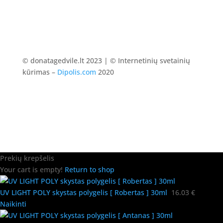
© donatagedvile.lt 2023 | © Internetinių svetainių
kūrimas –
Dipolis.com
2020
Prekių krepšelis
Your cart is empty!
Return to shop
UV LIGHT POLY skystas polygelis [ Robertas ] 30ml
16.03
€
Naikinti