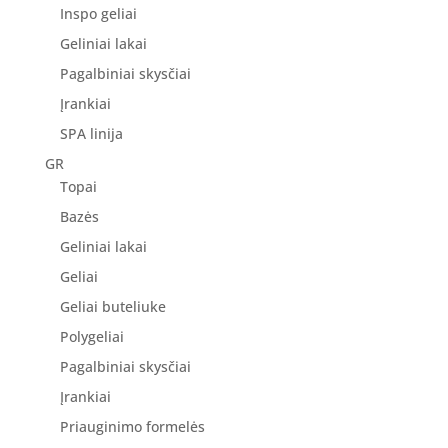
Inspo geliai
Geliniai lakai
Pagalbiniai skysčiai
Įrankiai
SPA linija
GR
Topai
Bazės
Geliniai lakai
Geliai
Geliai buteliuke
Polygeliai
Pagalbiniai skysčiai
Įrankiai
Priauginimo formelės