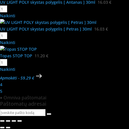
UV LIGHT POLY skystas polygelis [ Antanas ] 30ml
16.03
€
Naikinti
UV LIGHT POLY skystas polygelis [ Petras ] 30ml
16.03
€
Naikinti
Topas STOP TOP
11.20
€
Naikinti
Apmokėti
-
59.29 €
4
5
Omniva paštomatai
×
Paštomatų adresai