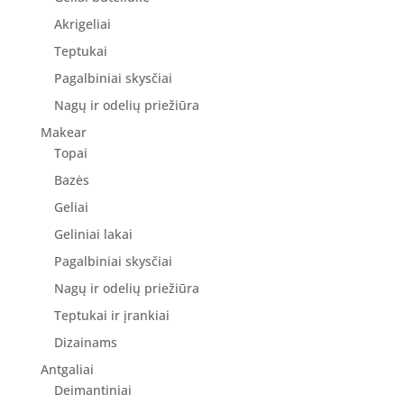
Akrigeliai
Teptukai
Pagalbiniai skysčiai
Nagų ir odelių priežiūra
Makear
Topai
Bazės
Geliai
Geliniai lakai
Pagalbiniai skysčiai
Nagų ir odelių priežiūra
Teptukai ir įrankiai
Dizainams
Antgaliai
Deimantiniai