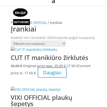
Akcija!
Akcija!
Akcija!
Akcija!
Akcija!
Akcija!
NETURIME
NETURIME
NETURIME
NETURIME
NETURIME
Pradžia
/
VIXI OFFICIAL
/ Įrankiai
Įrankiai
Rodomi visi rezultatai: 6
Rūšiuojama pagal naujausią
CUT IT manikiūro žirklutės
25.00
€
Original price was: 25.00 €.
17.50
€
Current
Daugiau
price is: 17.50 €.
VIXI OFFICIAL plaukų
šepetys