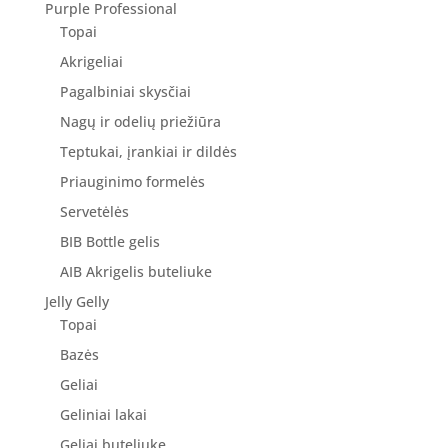
Purple Professional
Topai
Akrigeliai
Pagalbiniai skysčiai
Nagų ir odelių priežiūra
Teptukai, įrankiai ir dildės
Priauginimo formelės
Servetėlės
BIB Bottle gelis
AIB Akrigelis buteliuke
Jelly Gelly
Topai
Bazės
Geliai
Geliniai lakai
Geliai buteliuke