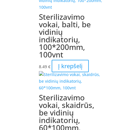
Sterilizavimo
vokai, balti, be
vidinių
indikatorių,
100*200mm,
100vnt
Į krepšelį
8.49
€
Sterilizavimo
vokai, skaidrūs,
be vidinių
indikatorių,
60*100mm,