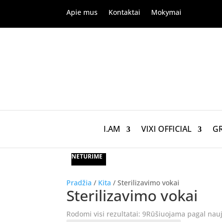
Apie mus
Kontaktai
Mokymai
I.AM
VIXI OFFICIAL
G
NETURIME
NETURIME
Pradžia
/
Kita
/ Sterilizavimo vokai
Sterilizavimo vokai
Rodomi visi rezultatai: 9
Rūšiuojama pagal nau