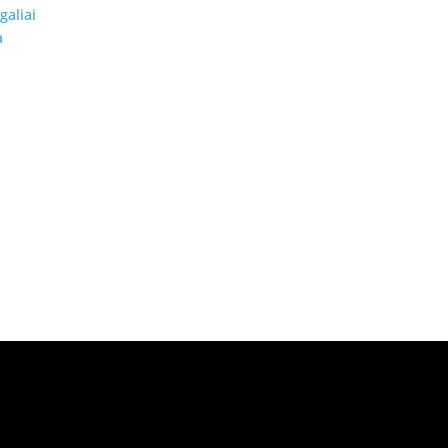
galiai
a