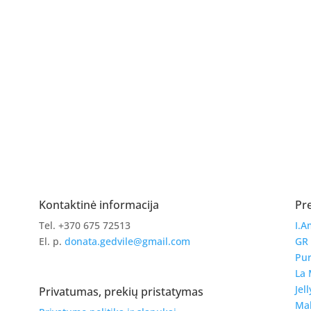
Kontaktinė informacija
Pr
Tel. +370 675 72513
I.A
El. p.
donata.gedvile@gmail.com
GR
Pur
La 
Jell
Privatumas, prekių pristatymas
Ma