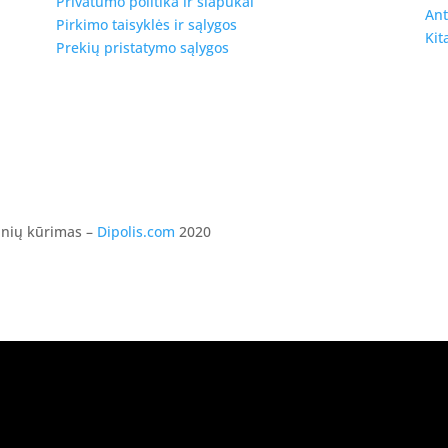
Privatumo politika ir slapukai
Ant
Pirkimo taisyklės ir sąlygos
Kit
Prekių pristatymo sąlygos
ainių kūrimas –
Dipolis.com
2020