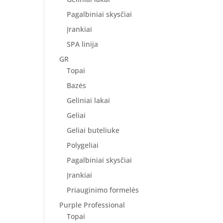
Pagalbiniai skysčiai
Įrankiai
SPA linija
GR
Topai
Bazės
Geliniai lakai
Geliai
Geliai buteliuke
Polygeliai
Pagalbiniai skysčiai
Įrankiai
Priauginimo formelės
Purple Professional
Topai