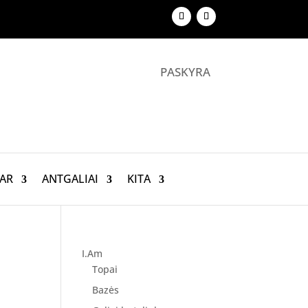
PASKYRA
AR
ANTGALIAI
KITA
I.Am
Topai
Bazės