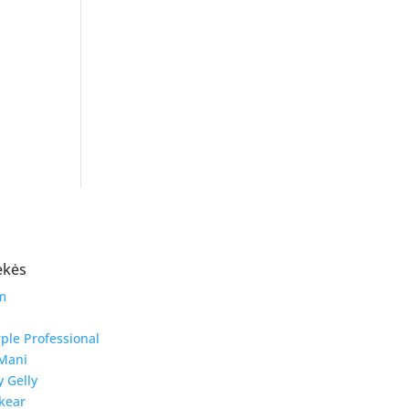
ekės
m
ple Professional
Mani
y Gelly
kear