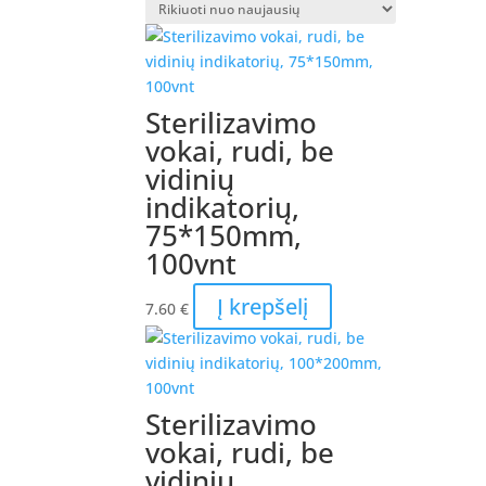
Sterilizavimo
vokai, rudi, be
vidinių
indikatorių,
75*150mm,
100vnt
Į krepšelį
7.60
€
Sterilizavimo
vokai, rudi, be
vidinių