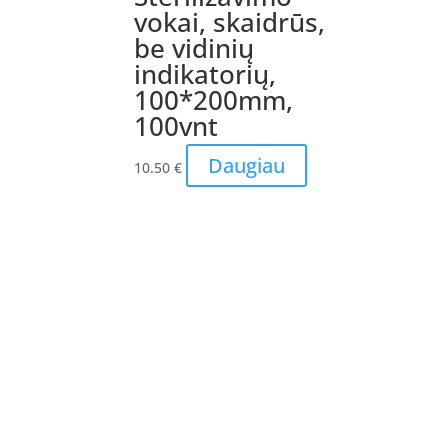
vokai, skaidrūs,
be vidinių
indikatorių,
100*200mm,
100vnt
Daugiau
10.50
€