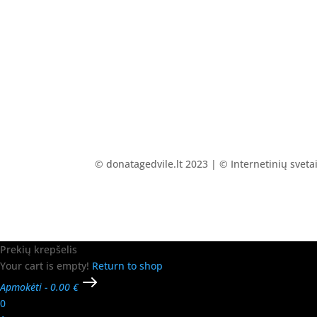
© donatagedvile.lt 2023 | © Internetinių svet
Prekių krepšelis
Your cart is empty!
Return to shop
Apmokėti
-
0.00 €
0