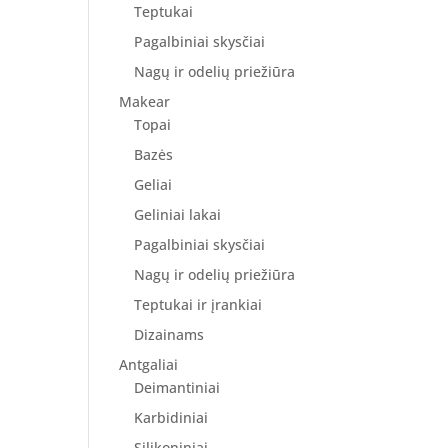
Teptukai
Pagalbiniai skysčiai
Nagų ir odelių priežiūra
Makear
Topai
Bazės
Geliai
Geliniai lakai
Pagalbiniai skysčiai
Nagų ir odelių priežiūra
Teptukai ir įrankiai
Dizainams
Antgaliai
Deimantiniai
Karbidiniai
Silikoniniai