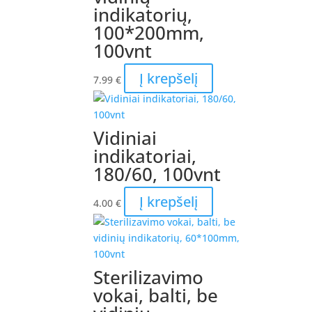
indikatorių,
100*200mm,
100vnt
Į krepšelį
7.99
€
Vidiniai
indikatoriai,
180/60, 100vnt
Į krepšelį
4.00
€
Sterilizavimo
vokai, balti, be