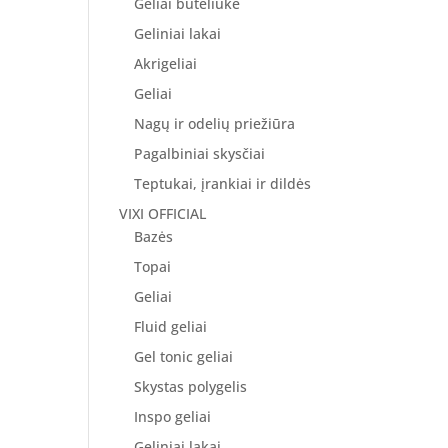
Geliai buteliuke
Geliniai lakai
Akrigeliai
Geliai
Nagų ir odelių priežiūra
Pagalbiniai skysčiai
Teptukai, įrankiai ir dildės
VIXI OFFICIAL
Bazės
Topai
Geliai
Fluid geliai
Gel tonic geliai
Skystas polygelis
Inspo geliai
Geliniai lakai