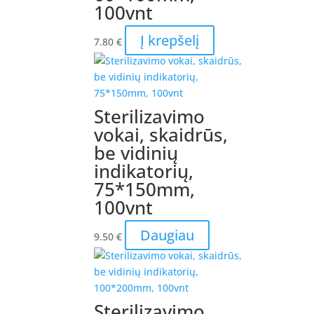
100vnt
Į krepšelį
7.80
€
Sterilizavimo
vokai, skaidrūs,
be vidinių
indikatorių,
75*150mm,
100vnt
Daugiau
9.50
€
Sterilizavimo