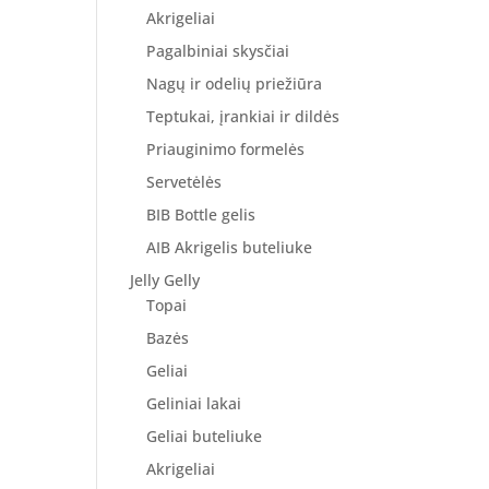
Akrigeliai
Pagalbiniai skysčiai
Nagų ir odelių priežiūra
Teptukai, įrankiai ir dildės
Priauginimo formelės
Servetėlės
BIB Bottle gelis
AIB Akrigelis buteliuke
Jelly Gelly
Topai
Bazės
Geliai
Geliniai lakai
Geliai buteliuke
Akrigeliai