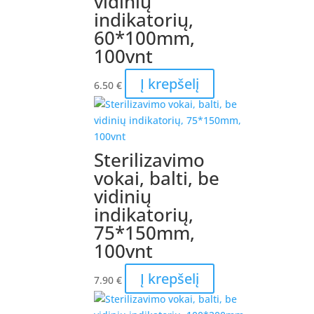
vidinių
indikatorių,
60*100mm,
100vnt
Į krepšelį
6.50
€
Sterilizavimo
vokai, balti, be
vidinių
indikatorių,
75*150mm,
100vnt
Į krepšelį
7.90
€