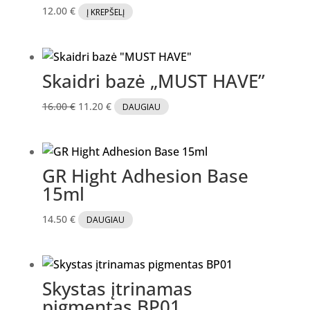
12.00
€
Į KREPŠELĮ
Skaidri bazė „MUST HAVE”
Original
Current
16.00
€
11.20
€
DAUGIAU
price
price
was:
is:
16.00 €.
11.20 €.
GR Hight Adhesion Base
15ml
14.50
€
DAUGIAU
Skystas įtrinamas
pigmentas BP01