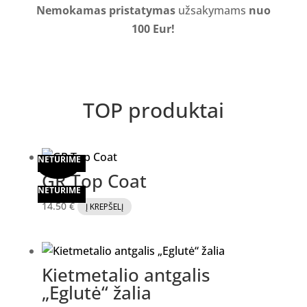
Nemokamas pristatymas
užsakymams
nuo
100 Eur!
TOP produktai
Akcija!
NETURIME
NETURIME
NETURIME
GR Top Coat
NETURIME
14.50
€
Į KREPŠELĮ
Kietmetalio antgalis
„Eglutė“ žalia