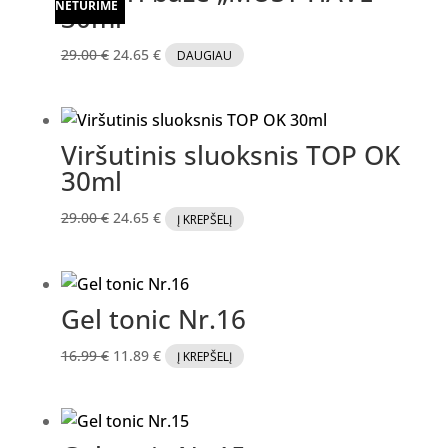
NETURIME
NETURIME
30ml
Original
Current
29.00
€
24.65
€
DAUGIAU
price
price
was:
is:
29.00 €.
24.65 €.
Viršutinis sluoksnis TOP OK
30ml
Original
Current
29.00
€
24.65
€
Į KREPŠELĮ
price
price
was:
is:
29.00 €.
24.65 €.
Gel tonic Nr.16
Original
Current
16.99
€
11.89
€
Į KREPŠELĮ
price
price
was:
is:
16.99 €.
11.89 €.