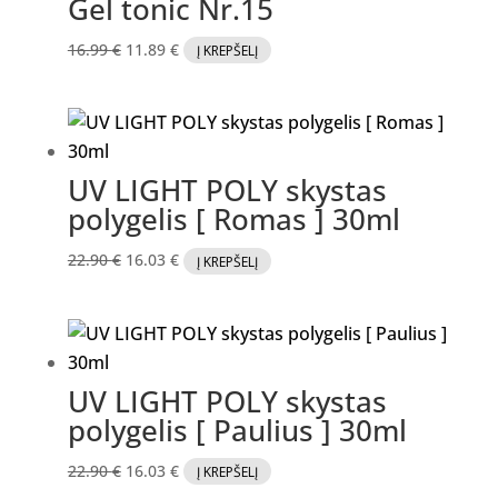
Gel tonic Nr.15
Original
Current
16.99
€
11.89
€
Į KREPŠELĮ
price
price
was:
is:
16.99 €.
11.89 €.
UV LIGHT POLY skystas
polygelis [ Romas ] 30ml
Original
Current
22.90
€
16.03
€
Į KREPŠELĮ
price
price
was:
is:
22.90 €.
16.03 €.
UV LIGHT POLY skystas
polygelis [ Paulius ] 30ml
Original
Current
22.90
€
16.03
€
Į KREPŠELĮ
price
price