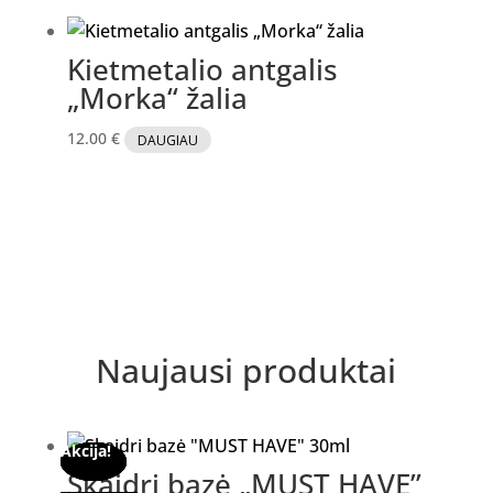
Kietmetalio antgalis
„Morka“ žalia
12.00
€
DAUGIAU
Naujausi produktai
Akcija!
Akcija!
Akcija!
Akcija!
Akcija!
Akcija!
Akcija!
Akcija!
Skaidri bazė „MUST HAVE”