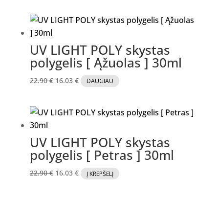
was:
is:
22.90 €.
16.03 €.
UV LIGHT POLY skystas
polygelis [ Ąžuolas ] 30ml
Original
Current
22.90
€
16.03
€
DAUGIAU
price
price
was:
is:
22.90 €.
16.03 €.
UV LIGHT POLY skystas
polygelis [ Petras ] 30ml
Original
Current
22.90
€
16.03
€
Į KREPŠELĮ
price
price
was:
is:
22.90 €.
16.03 €.