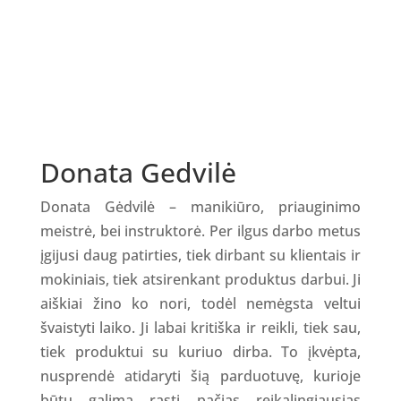
Donata Gedvilė
Donata Gėdvilė – manikiūro, priauginimo
meistrė, bei instruktorė. Per ilgus darbo metus
įgijusi daug patirties, tiek dirbant su klientais ir
mokiniais, tiek atsirenkant produktus darbui. Ji
aiškiai žino ko nori, todėl nemėgsta veltui
švaistyti laiko. Ji labai kritiška ir reikli, tiek sau,
tiek produktui su kuriuo dirba. To įkvėpta,
nusprendė atidaryti šią parduotuvę, kurioje
būtų galima rasti pačias reikalingiausias