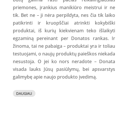
priemones, įrankius manikiūro meistrui ir ne
tik. Bet ne – ji nėra perpildyta, nes čia tik laiko
patikrinti ir kruopščiai atrinkti kokybiški
produktai, iš kurių kiekvienam teko išlaikyti
egzaminą pereinant per Donatos rankas. Ir
žinoma, tai ne pabaiga – produktai yra ir toliau
testuojami, o naujų produktų paieškos niekada
nesustoja. O jei ko nors neradote – Donata
visada lauks Jūsų pasiūlymų, bei apsvarstys
galimybę apie naujo produkto įvedimą.
DAUGIAU