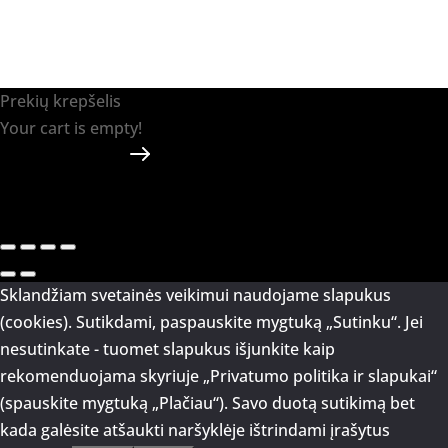
Prekių krepšelis
Your cart is empty!
Return to shop
Apmokėti
-
0.00 €
0
1
Sklandžiam svetainės veikimui naudojame slapukus
(cookies). Sutikdami, paspauskite mygtuką „Sutinku“. Jei
nesutinkate - tuomet slapukus išjunkite kaip
rekomenduojama skyriuje „Privatumo politika ir slapukai“
(spauskite mygtuką „Plačiau“). Savo duotą sutikimą bet
kada galėsite atšaukti naršyklėje ištrindami įrašytus