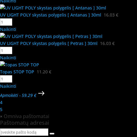
Naikinti
UV LIGHT POLY skystas polygelis [ Antanas ] 30ml
16.03
€
Naikinti
UV LIGHT POLY skystas polygelis [ Petras ] 30ml
16.03
€
Naikinti
Topas STOP TOP
11.20
€
Naikinti
Apmokėti
-
59.29 €
4
5
Omniva paštomatai
×
Paštomatų adresai