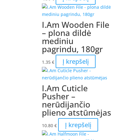
I.Am Wooden File
– plona dildė
mediniu
pagrindu, 180gr
Į krepšelį
1.35
€
I.Am Cuticle
Pusher –
nerūdijančio
plieno atstūmėjas
Į krepšelį
10.80
€