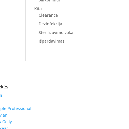
Kita
Clearance
Dezinfekcija
Sterilizavimo vokai
Išpardavimas
ekės
m
ple Professional
Mani
y Gelly
kear