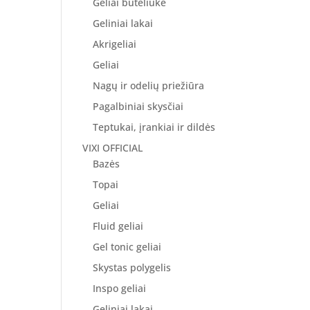
Geliai buteliuke
Geliniai lakai
Akrigeliai
Geliai
Nagų ir odelių priežiūra
Pagalbiniai skysčiai
Teptukai, įrankiai ir dildės
VIXI OFFICIAL
Bazės
Topai
Geliai
Fluid geliai
Gel tonic geliai
Skystas polygelis
Inspo geliai
Geliniai lakai