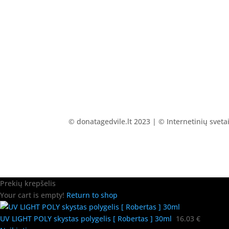
© donatagedvile.lt 2023 | © Internetinių svet
Prekių krepšelis
Your cart is empty!
Return to shop
UV LIGHT POLY skystas polygelis [ Robertas ] 30ml
16.03
€