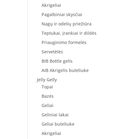
Akrigeliai
Pagalbiniai skysčiai
Nagų ir odelių priežiūra
Teptukai, įrankiai ir dildės
Priauginimo formelės
Servetėlės
BIB Bottle gelis
AIB Akrigelis buteliuke
Jelly Gelly
Topai
Bazės
Geliai
Geliniai lakai
Geliai buteliuke
Akrigeliai