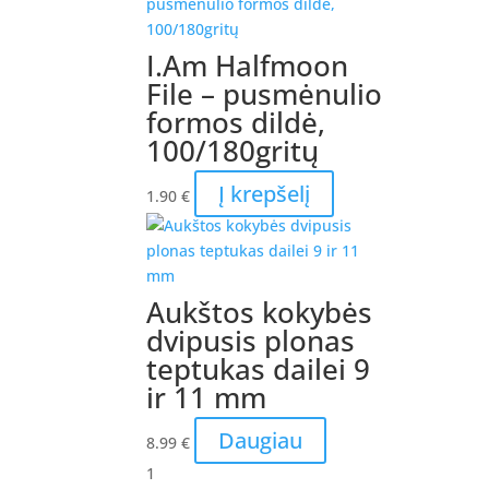
I.Am Halfmoon
File – pusmėnulio
formos dildė,
100/180gritų
Į krepšelį
1.90
€
Aukštos kokybės
dvipusis plonas
teptukas dailei 9
ir 11 mm
Daugiau
8.99
€
1