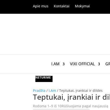
Apie mus
Kontaktai
Mokymai
I.AM
VIXI OFFICIAL
G
NETURIME
NETURIME
NETURIME
Pradžia
/
I.Am
/ Teptukai, įrankiai ir dildės
Teptukai, įrankiai ir d
Rodoma 1–9 iš 10
Rūšiuojama pagal naujausią