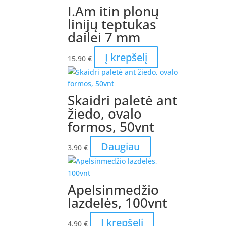
I.Am itin plonų
linijų teptukas
dailei 7 mm
Į krepšelį
15.90
€
Skaidri paletė ant
žiedo, ovalo
formos, 50vnt
Daugiau
3.90
€
Apelsinmedžio
lazdelės, 100vnt
Į krepšelį
4.90
€