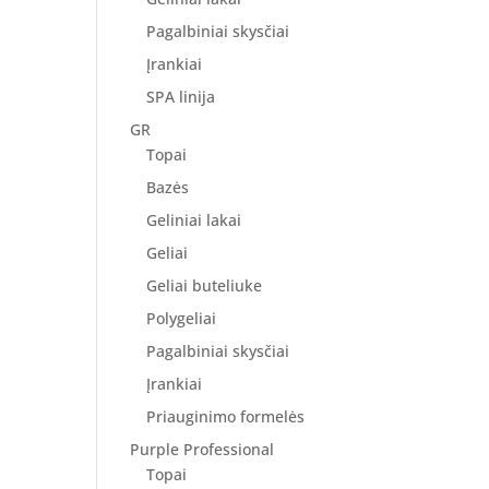
Pagalbiniai skysčiai
Įrankiai
SPA linija
GR
Topai
Bazės
Geliniai lakai
Geliai
Geliai buteliuke
Polygeliai
Pagalbiniai skysčiai
Įrankiai
Priauginimo formelės
Purple Professional
Topai