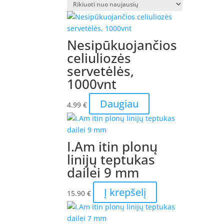
Nesipūkuojančios
celiuliozės
servetėlės,
1000vnt
Daugiau
4.99
€
I.Am itin plonų
linijų teptukas
dailei 9 mm
Į krepšelį
15.90
€