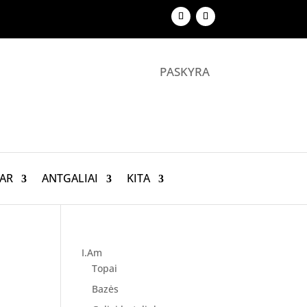
PASKYRA
AR
ANTGALIAI
KITA
I.Am
Topai
Bazės