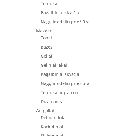
Teptukai
Pagalbiniai skysčiai
Nagų ir odelių priežiūra
Makear
Topai
Bazės
Geliai
Geliniai lakai
Pagalbiniai skysčiai
Nagų ir odelių priežiūra
Teptukai ir įrankiai
Dizainams
Antgaliai
Deimantiniai
Karbidiniai
Silikoniniai