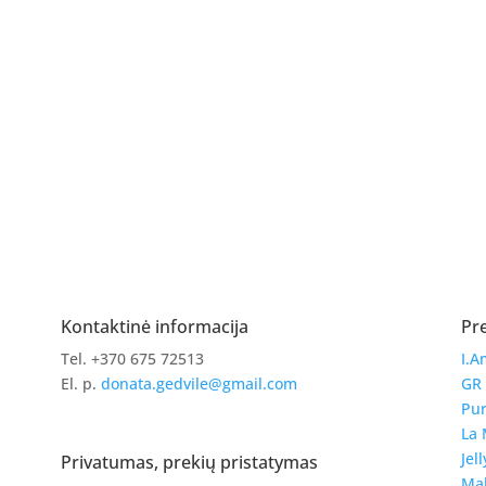
Kontaktinė informacija
Pr
Tel. +370 675 72513
I.A
El. p.
donata.gedvile@gmail.com
GR
Pur
La 
Jell
Privatumas, prekių pristatymas
Ma