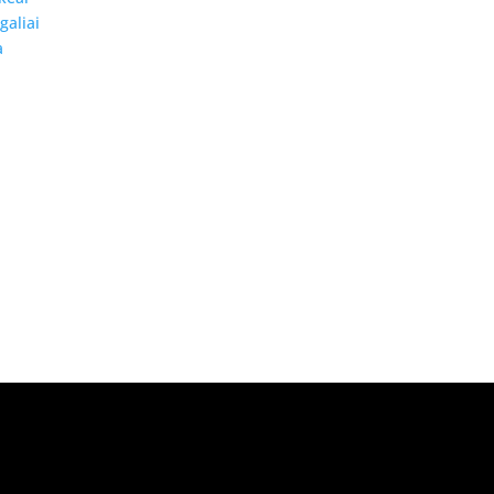
galiai
a