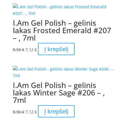
8.90 €.
7.12 €.
I.Am Gel Polish – gelinis
lakas Frosted Emerald #207
– , 7ml
Original
Current
Į krepšelį
8.90
€
7.12
€
price
price
was:
is:
8.90 €.
7.12 €.
I.Am Gel Polish – gelinis
lakas Winter Sage #206 – ,
7ml
Original
Current
Į krepšelį
8.90
€
7.12
€
price
price
was:
is: