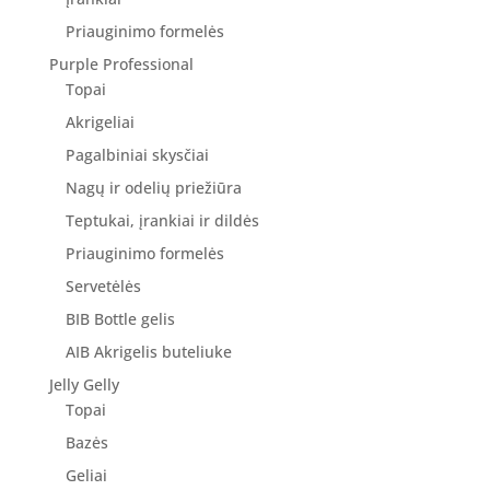
Priauginimo formelės
Purple Professional
Topai
Akrigeliai
Pagalbiniai skysčiai
Nagų ir odelių priežiūra
Teptukai, įrankiai ir dildės
Priauginimo formelės
Servetėlės
BIB Bottle gelis
AIB Akrigelis buteliuke
Jelly Gelly
Topai
Bazės
Geliai