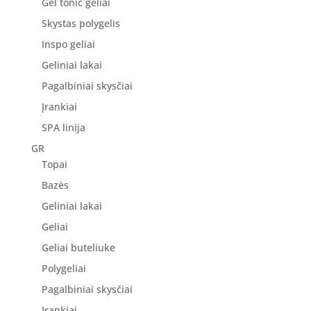
Gel tonic geliai
Skystas polygelis
Inspo geliai
Geliniai lakai
Pagalbiniai skysčiai
Įrankiai
SPA linija
GR
Topai
Bazės
Geliniai lakai
Geliai
Geliai buteliuke
Polygeliai
Pagalbiniai skysčiai
Įrankiai