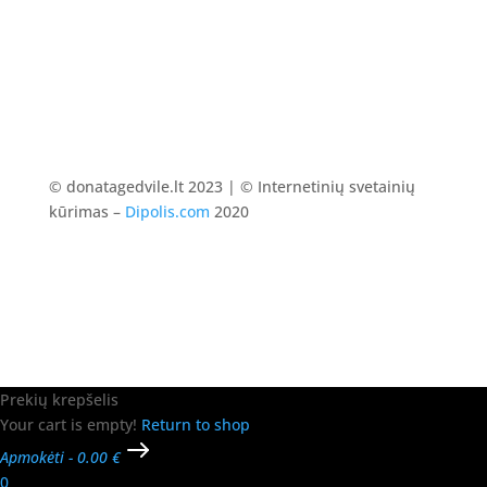
© donatagedvile.lt 2023 | © Internetinių svetainių
kūrimas –
Dipolis.com
2020
Prekių krepšelis
Your cart is empty!
Return to shop
Apmokėti
-
0.00 €
0