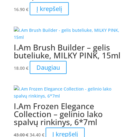
Į krepšelį
16.90
€
I.Am Brush Builder – gelis
buteliuke, MILKY PINK, 15ml
Daugiau
18.00
€
I.Am Frozen Elegance
Collection – gelinio lako
spalvų rinkinys, 6*7ml
Original
Current
Į krepšelį
43.00
€
34.40
€