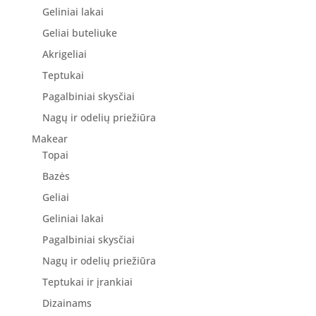
Geliniai lakai
Geliai buteliuke
Akrigeliai
Teptukai
Pagalbiniai skysčiai
Nagų ir odelių priežiūra
Makear
Topai
Bazės
Geliai
Geliniai lakai
Pagalbiniai skysčiai
Nagų ir odelių priežiūra
Teptukai ir įrankiai
Dizainams