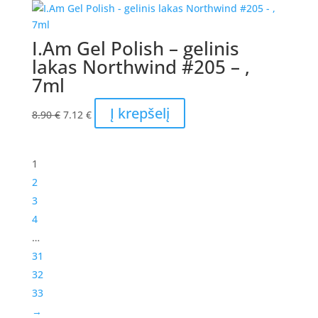
8.90 €.
7.12 €.
I.Am Gel Polish – gelinis
lakas Northwind #205 – ,
7ml
Original
Current
Į krepšelį
8.90
€
7.12
€
price
price
was:
is:
8.90 €.
7.12 €.
1
2
3
4
…
31
32
33
→