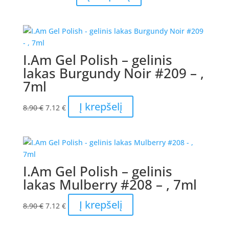
price
price
was:
is:
43.00 €.
34.40 €.
I.Am Gel Polish – gelinis
lakas Burgundy Noir #209 – ,
7ml
Original
Current
Į krepšelį
8.90
€
7.12
€
price
price
was:
is:
8.90 €.
7.12 €.
I.Am Gel Polish – gelinis
lakas Mulberry #208 – , 7ml
Original
Current
Į krepšelį
8.90
€
7.12
€
price
price
was:
is: