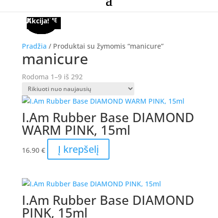
NETURIME
Akcija!
Akcija!
Akcija!
Akcija!
Akcija!
Akcija!
Pradžia
/ Produktai su žymomis “manicure”
manicure
Rūšiuojama
Rodoma 1–9 iš 292
pagal
naujausią
I.Am Rubber Base DIAMOND
WARM PINK, 15ml
Į krepšelį
16.90
€
I.Am Rubber Base DIAMOND
PINK, 15ml