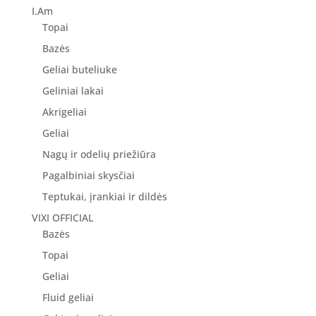
I.Am
Topai
Bazės
Geliai buteliuke
Geliniai lakai
Akrigeliai
Geliai
Nagų ir odelių priežiūra
Pagalbiniai skysčiai
Teptukai, įrankiai ir dildės
VIXI OFFICIAL
Bazės
Topai
Geliai
Fluid geliai