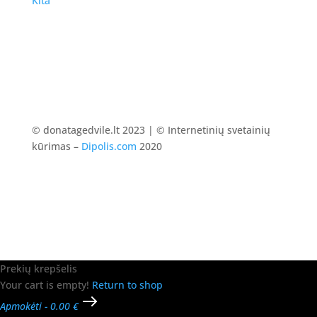
Kita
© donatagedvile.lt 2023 | © Internetinių svetainių
kūrimas –
Dipolis.com
2020
Prekių krepšelis
Your cart is empty!
Return to shop
Apmokėti
-
0.00 €