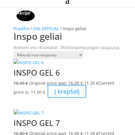
Akcija!
Akcija!
Akcija!
Akcija!
Akcija!
Akcija!
Akcija!
Pradžia
/
VIXI OFFICIAL
/ Inspo geliai
Inspo geliai
Rodomi visi rezultatai: 7
Rūšiuojama pagal naujausią
INSPO GEL 6
16.00
€
Original price was: 16.00 €.
11.20
€
Current
Į krepšelį
price is: 11.20 €.
INSPO GEL 7
16.00
€
Original price was: 16.00 €.
11.20
€
Current