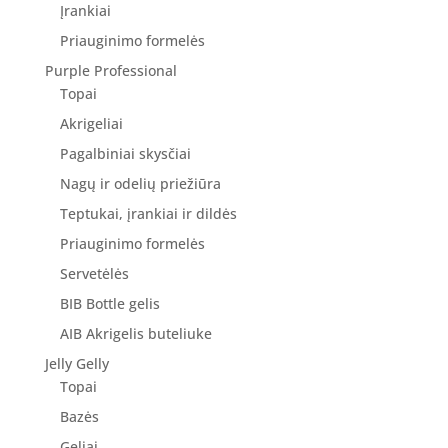
Įrankiai
Priauginimo formelės
Purple Professional
Topai
Akrigeliai
Pagalbiniai skysčiai
Nagų ir odelių priežiūra
Teptukai, įrankiai ir dildės
Priauginimo formelės
Servetėlės
BIB Bottle gelis
AIB Akrigelis buteliuke
Jelly Gelly
Topai
Bazės
Geliai