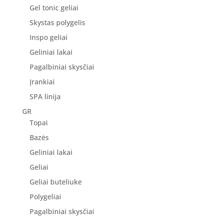
Gel tonic geliai
Skystas polygelis
Inspo geliai
Geliniai lakai
Pagalbiniai skysčiai
Įrankiai
SPA linija
GR
Topai
Bazės
Geliniai lakai
Geliai
Geliai buteliuke
Polygeliai
Pagalbiniai skysčiai