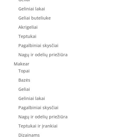
Geliniai lakai
Geliai buteliuke
Akrigeliai
Teptukai
Pagalbiniai skysčiai
Nagų ir odelių priežiūra
Makear
Topai
Bazės
Geliai
Geliniai lakai
Pagalbiniai skysčiai
Nagų ir odelių priežiūra
Teptukai ir įrankiai
Dizainams