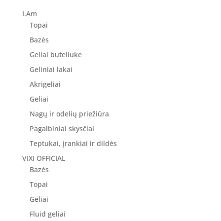
I.Am
Topai
Bazės
Geliai buteliuke
Geliniai lakai
Akrigeliai
Geliai
Nagų ir odelių priežiūra
Pagalbiniai skysčiai
Teptukai, įrankiai ir dildės
VIXI OFFICIAL
Bazės
Topai
Geliai
Fluid geliai