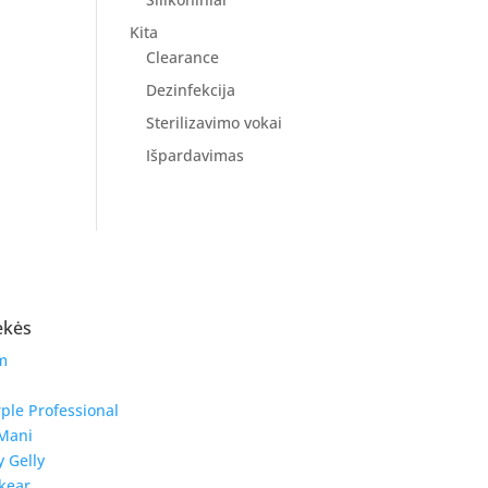
Kita
Clearance
Dezinfekcija
Sterilizavimo vokai
Išpardavimas
ekės
m
ple Professional
Mani
y Gelly
kear