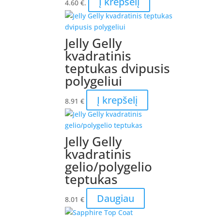
Į krepšelį
4.60 €.
Jelly Gelly
kvadratinis
teptukas dvipusis
polygeliui
Į krepšelį
8.91
€
Jelly Gelly
kvadratinis
gelio/polygelio
teptukas
Daugiau
8.01
€