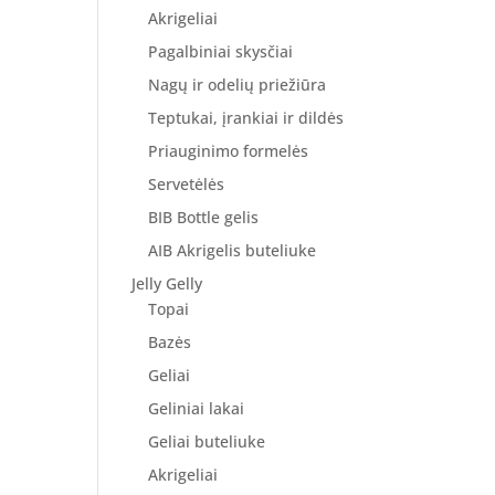
Akrigeliai
Pagalbiniai skysčiai
Nagų ir odelių priežiūra
Teptukai, įrankiai ir dildės
Priauginimo formelės
Servetėlės
BIB Bottle gelis
AIB Akrigelis buteliuke
Jelly Gelly
Topai
Bazės
Geliai
Geliniai lakai
Geliai buteliuke
Akrigeliai