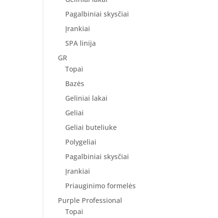
Pagalbiniai skysčiai
Įrankiai
SPA linija
GR
Topai
Bazės
Geliniai lakai
Geliai
Geliai buteliuke
Polygeliai
Pagalbiniai skysčiai
Įrankiai
Priauginimo formelės
Purple Professional
Topai