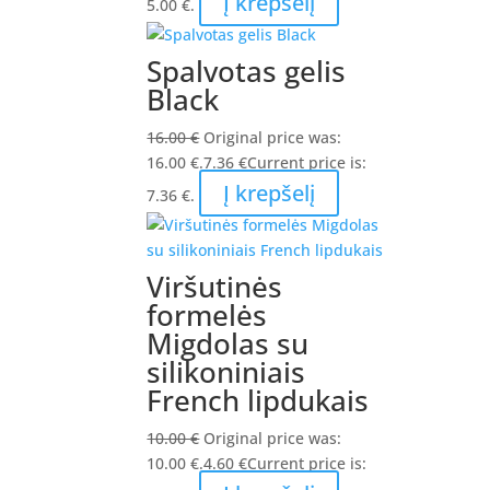
Į krepšelį
5.00 €.
Spalvotas gelis
Black
16.00
€
Original price was:
16.00 €.
7.36
€
Current price is:
Į krepšelį
7.36 €.
Viršutinės
formelės
Migdolas su
silikoniniais
French lipdukais
10.00
€
Original price was:
10.00 €.
4.60
€
Current price is: