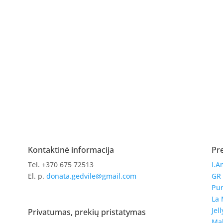
Kontaktinė informacija
Pr
Tel. +370 675 72513
I.A
El. p.
donata.gedvile@gmail.com
GR
Pur
La 
Jell
Privatumas, prekių pristatymas
Ma