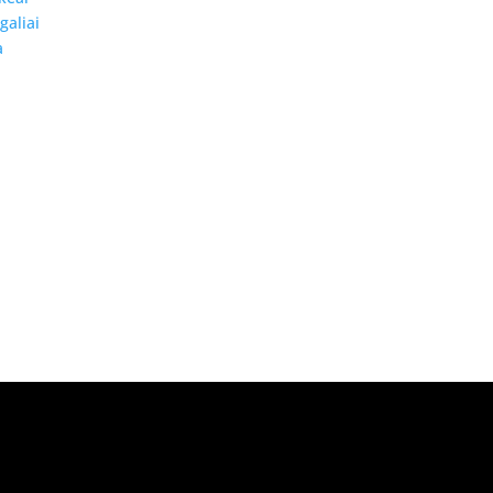
galiai
a