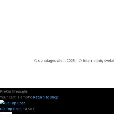
© donatagedvile.lt 2023 | © Internetinių svet
Prekių krepšelis
Your cart is empty!
Return to shop
GR Top Coat
14.50
€