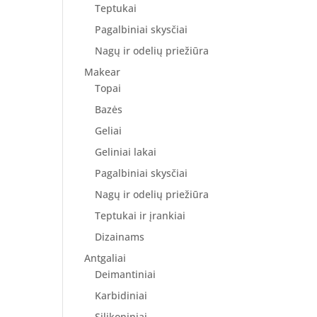
Teptukai
Pagalbiniai skysčiai
Nagų ir odelių priežiūra
Makear
Topai
Bazės
Geliai
Geliniai lakai
Pagalbiniai skysčiai
Nagų ir odelių priežiūra
Teptukai ir įrankiai
Dizainams
Antgaliai
Deimantiniai
Karbidiniai
Silikoniniai