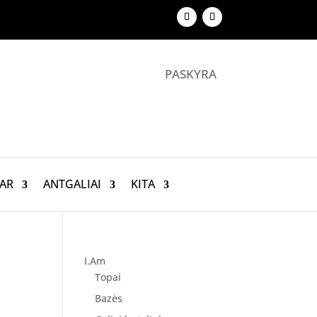
PASKYRA
AR
ANTGALIAI
KITA
I.Am
Topai
Bazės