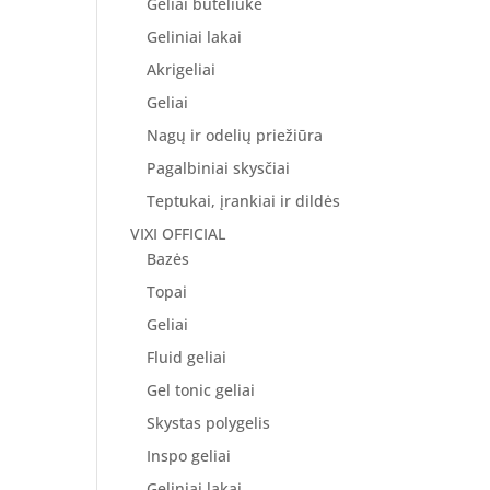
Geliai buteliuke
Geliniai lakai
Akrigeliai
Geliai
Nagų ir odelių priežiūra
Pagalbiniai skysčiai
Teptukai, įrankiai ir dildės
VIXI OFFICIAL
Bazės
Topai
Geliai
Fluid geliai
Gel tonic geliai
Skystas polygelis
Inspo geliai
Geliniai lakai