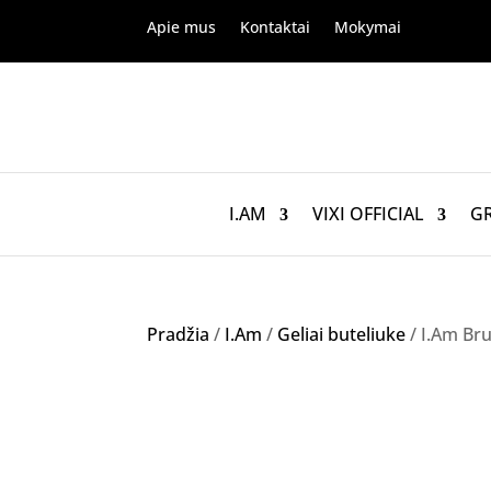
Apie mus
Kontaktai
Mokymai
I.AM
VIXI OFFICIAL
G
Pradžia
/
I.Am
/
Geliai buteliuke
/ I.Am Bru