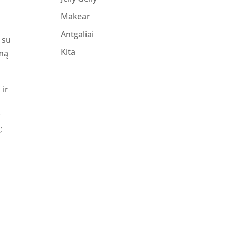
Makear
Antgaliai
 su
Kita
imą
 ir
;
;