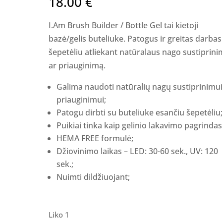
18.00
€
I.Am Brush Builder / Bottle Gel tai kietoji
bazė/gelis buteliuke. Patogus ir greitas darbas
šepetėliu atliekant natūralaus nago sustiprin
ar priauginimą.
Galima naudoti natūralių nagų sustiprinimui
priauginimui;
Patogu dirbti su buteliuke esančiu šepetėliu
Puikiai tinka kaip gelinio lakavimo pagrindas
HEMA FREE formulė;
Džiovinimo laikas – LED: 30-60 sek., UV: 120
sek.;
Nuimti dildžiuojant;
Liko 1