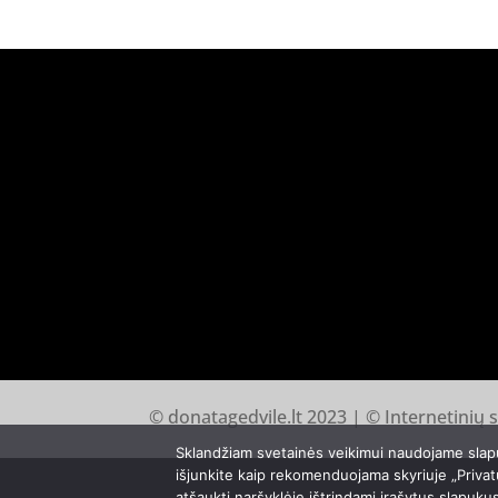
© donatagedvile.lt 2023 | © Internetinių 
Sklandžiam svetainės veikimui naudojame slap
išjunkite kaip rekomenduojama skyriuje „Privat
atšaukti naršyklėje ištrindami įrašytus slapuku