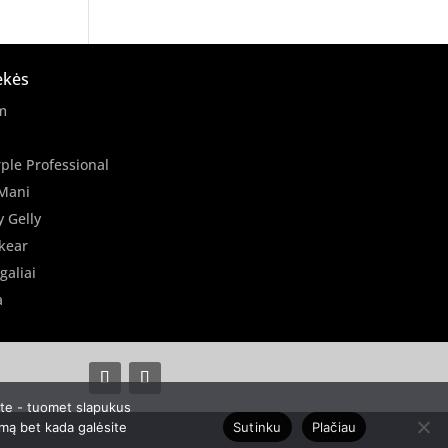
ekės
m
ple Professional
Mani
y Gelly
kear
galiai
a
ate - tuomet slapukus
Sutinku
Plačiau
imą bet kada galėsite