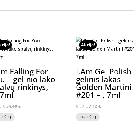
kcija!
Akcija!
Am Falling For
I.Am Gel Polish 
u – gelinio lako
gelinis lakas
alvų rinkinys,
Golden Martini
7ml
#201 – , 7ml
Original
Current
Original
Current
00
€
34.40
€
8.90
€
7.12
€
price
price
price
price
REPŠELĮ
Į KREPŠELĮ
was:
is:
was:
is:
43.00 €.
34.40 €.
8.90 €.
7.12 €.