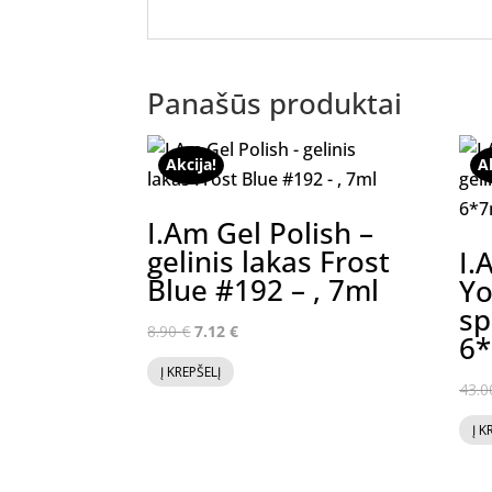
Panašūs produktai
Akcija!
A
I.Am Gel Polish –
gelinis lakas Frost
I.
Blue #192 – , 7ml
Yo
sp
Original
Current
8.90
€
7.12
€
6*
price
price
Į KREPŠELĮ
was:
is:
43.
8.90 €.
7.12 €.
Į K