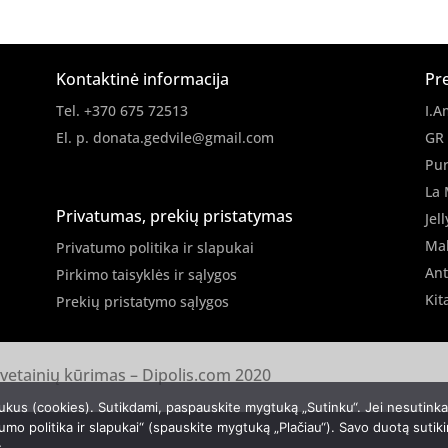
Kontaktinė informacija
Pr
Tel. +370 675 72513
I.A
El. p.
donata.gedvile@gmail.com
GR
Pur
La 
Privatumas, prekių pristatymas
Jell
Ma
Privatumo politika ir slapukai
Ant
Pirkimo taisyklės ir sąlygos
Kit
Prekių pristatymo sąlygos
svetainių kūrimas –
Dipolis.com
2020
ukus (cookies). Sutikdami, paspauskite mygtuką „Sutinku“. Jei nesutink
umo politika ir slapukai“ (spauskite mygtuką „Plačiau“). Savo duotą sutik
s.