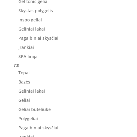
Gel tonic geliai
Skystas polygelis
Inspo geliai
Geliniai lakai
Pagalbiniai skysčiai
Įrankiai
SPA linija
GR
Topai
Bazės
Geliniai lakai
Geliai
Geliai buteliuke
Polygeliai
Pagalbiniai skysčiai
Įrankiai