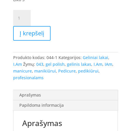
produkto
kiekis:
I.Am
Į krepšelį
Gel
Polish
-
gelinis
Produkto kodas:
044-1
Kategorijos:
Geliniai lakai
,
lakas
I.Am
Žymų:
043
,
gel polish
,
gelinis lakas
,
I.Am
,
IAm
,
#137
manicure
,
manikiūrui
,
Pedicure
,
pedikiūrui
,
-
profesionalams
Sweeter
Side,
7ml.
Aprašymas
Papildoma informacija
Aprašymas