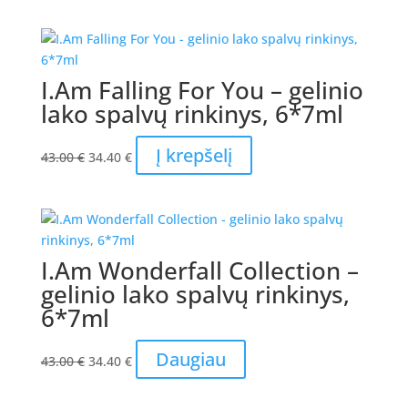
was:
is:
8.90 €.
7.12 €.
I.Am Falling For You – gelinio
lako spalvų rinkinys, 6*7ml
Original
Current
Į krepšelį
43.00
€
34.40
€
price
price
was:
is:
43.00 €.
34.40 €.
I.Am Wonderfall Collection –
gelinio lako spalvų rinkinys,
6*7ml
Original
Current
Daugiau
43.00
€
34.40
€
price
price
was:
is: