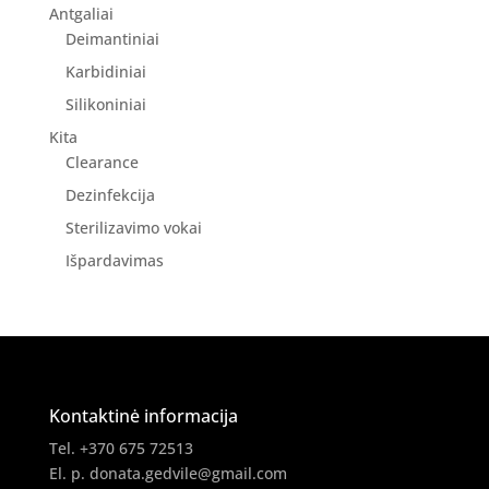
Antgaliai
Deimantiniai
Karbidiniai
Silikoniniai
Kita
Clearance
Dezinfekcija
Sterilizavimo vokai
Išpardavimas
Kontaktinė informacija
Tel. +370 675 72513
El. p.
donata.gedvile@gmail.com