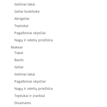
Geliniai lakai
Geliai buteliuke
Akrigeliai
Teptukai
Pagalbiniai skysčiai
Nagų ir odelių priežiūra
Makear
Topai
Bazės
Geliai
Geliniai lakai
Pagalbiniai skysčiai
Nagų ir odelių priežiūra
Teptukai ir įrankiai
Dizainams