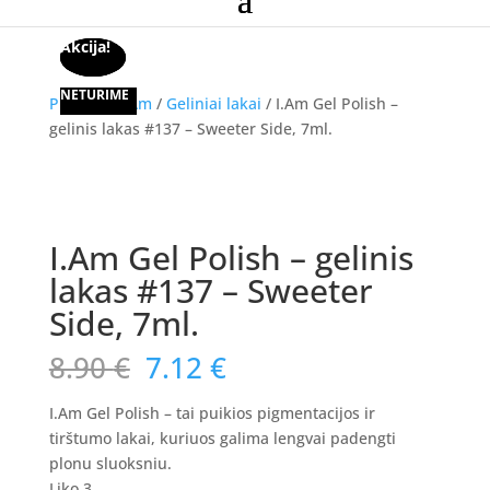
Akcija!
Akcija!
Akcija!
NETURIME
Pradžia
/
I.Am
/
Geliniai lakai
/ I.Am Gel Polish –
gelinis lakas #137 – Sweeter Side, 7ml.
Akcija!
I.Am Gel Polish – gelinis
lakas #137 – Sweeter
Side, 7ml.
Original
Current
8.90
€
7.12
€
price
price
was:
is:
I.Am Gel Polish – tai puikios pigmentacijos ir
8.90 €.
7.12 €.
tirštumo lakai, kuriuos galima lengvai padengti
plonu sluoksniu.
Liko 3