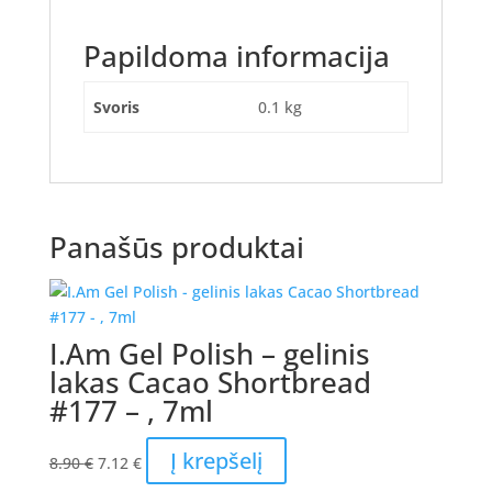
Papildoma informacija
Svoris
0.1 kg
Panašūs produktai
I.Am Gel Polish – gelinis
lakas Cacao Shortbread
#177 – , 7ml
Original
Current
Į krepšelį
8.90
€
7.12
€
price
price