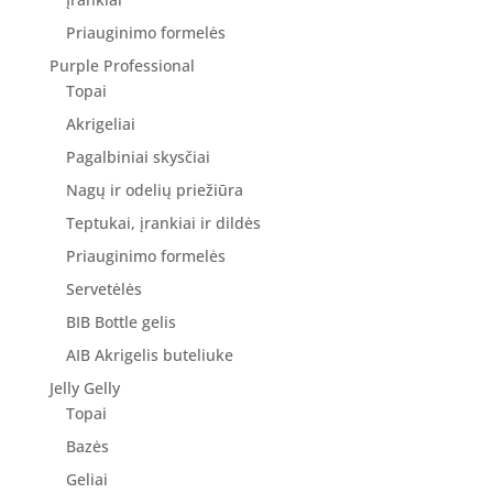
Priauginimo formelės
Purple Professional
Topai
Akrigeliai
Pagalbiniai skysčiai
Nagų ir odelių priežiūra
Teptukai, įrankiai ir dildės
Priauginimo formelės
Servetėlės
BIB Bottle gelis
AIB Akrigelis buteliuke
Jelly Gelly
Topai
Bazės
Geliai