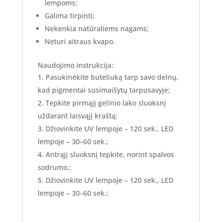
lempoms;
Galima tirpinti;
Nekenkia natūraliems nagams;
Neturi aitraus kvapo.
Naudojimo instrukcija:
Pasukinėkite buteliuką tarp savo delnų,
kad pigmentai susimaišytų tarpusavyje;
Tepkite pirmąjį gelinio lako sluoksnį
uždarant laisvąjį kraštą;
Džiovinkite UV lempoje – 120 sek., LED
lempoje – 30–60 sek.;
Antrąjį sluoksnį tepkite, norint spalvos
sodrumo.;
Džiovinkite UV lempoje – 120 sek., LED
lempoje – 30–60 sek.;