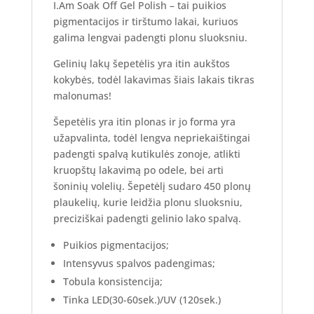
I.Am Soak Off Gel Polish – tai puikios
pigmentacijos ir tirštumo lakai, kuriuos
galima lengvai padengti plonu sluoksniu.
Gelinių lakų šepetėlis yra itin aukštos
kokybės, todėl lakavimas šiais lakais tikras
malonumas!
Šepetėlis yra itin plonas ir jo forma yra
užapvalinta, todėl lengva nepriekaištingai
padengti spalvą kutikulės zonoje, atlikti
kruopštų lakavimą po odele, bei arti
šoninių volelių. Šepetėlį sudaro 450 plonų
plaukelių, kurie leidžia plonu sluoksniu,
preciziškai padengti gelinio lako spalvą.
Puikios pigmentacijos;
Intensyvus spalvos padengimas;
Tobula konsistencija;
Tinka LED(30-60sek.)/UV (120sek.)