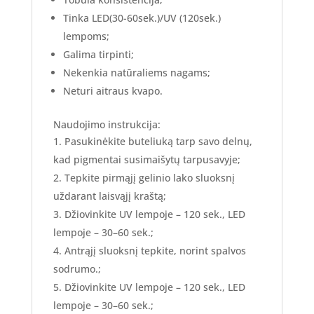
Tinka LED(30-60sek.)/UV (120sek.)
lempoms;
Galima tirpinti;
Nekenkia natūraliems nagams;
Neturi aitraus kvapo.
Naudojimo instrukcija:
Pasukinėkite buteliuką tarp savo delnų,
kad pigmentai susimaišytų tarpusavyje;
Tepkite pirmąjį gelinio lako sluoksnį
uždarant laisvąjį kraštą;
Džiovinkite UV lempoje – 120 sek., LED
lempoje – 30–60 sek.;
Antrąjį sluoksnį tepkite, norint spalvos
sodrumo.;
Džiovinkite UV lempoje – 120 sek., LED
lempoje – 30–60 sek.;