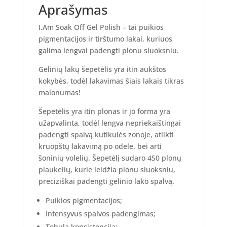
Aprašymas
I.Am Soak Off Gel Polish – tai puikios
pigmentacijos ir tirštumo lakai, kuriuos
galima lengvai padengti plonu sluoksniu.
Gelinių lakų šepetėlis yra itin aukštos
kokybės, todėl lakavimas šiais lakais tikras
malonumas!
Šepetėlis yra itin plonas ir jo forma yra
užapvalinta, todėl lengva nepriekaištingai
padengti spalvą kutikulės zonoje, atlikti
kruopštų lakavimą po odele, bei arti
šoninių volelių. Šepetėlį sudaro 450 plonų
plaukelių, kurie leidžia plonu sluoksniu,
preciziškai padengti gelinio lako spalvą.
Puikios pigmentacijos;
Intensyvus spalvos padengimas;
Tobula konsistencija;