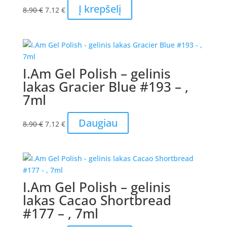
Original
Current
Į krepšelį
8.90
€
7.12
€
price
price
was:
is:
8.90 €.
7.12 €.
I.Am Gel Polish – gelinis
lakas Gracier Blue #193 – ,
7ml
Original
Current
Daugiau
8.90
€
7.12
€
price
price
was:
is:
8.90 €.
7.12 €.
I.Am Gel Polish – gelinis
lakas Cacao Shortbread
#177 – , 7ml