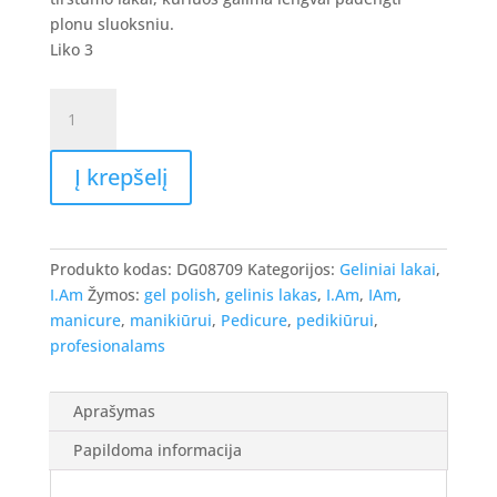
8.90 €.
7.12 €.
plonu sluoksniu.
Liko 3
produkto
kiekis:
I.Am
Į krepšelį
Gel
Polish
-
gelinis
Produkto kodas:
DG08709
Kategorijos:
Geliniai lakai
,
lakas
I.Am
Žymos:
gel polish
,
gelinis lakas
,
I.Am
,
IAm
,
Noble
manicure
,
manikiūrui
,
Pedicure
,
pedikiūrui
,
Enigma
profesionalams
#185
-
,
Aprašymas
7ml
Papildoma informacija