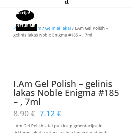
Akcija!
Akcija!
Akcija!
NETURIME
Pradžia
/
I.Am
/
Geliniai lakai
/ I.Am Gel Polish –
gelinis lakas Noble Enigma #185 – , 7ml
Akcija!
I.Am Gel Polish – gelinis
lakas Noble Enigma #185
– , 7ml
Original
Current
8.90
€
7.12
€
price
price
was:
is:
I.Am Gel Polish – tai puikios pigmentacijos ir
tirštumo lakai, kuriuos galima lengvai padengti