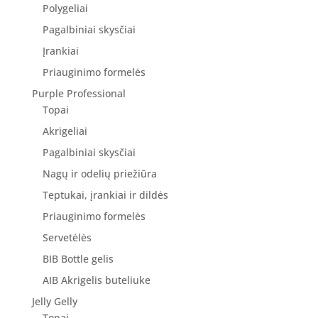
Polygeliai
Pagalbiniai skysčiai
Įrankiai
Priauginimo formelės
Purple Professional
Topai
Akrigeliai
Pagalbiniai skysčiai
Nagų ir odelių priežiūra
Teptukai, įrankiai ir dildės
Priauginimo formelės
Servetėlės
BIB Bottle gelis
AIB Akrigelis buteliuke
Jelly Gelly
Topai