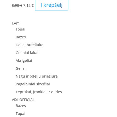
Original
Current
Į krepšelį
8.90
€
7.12
€
price
price
was:
is:
8.90 €.
7.12 €.
I.Am
Topai
Bazės
Geliai buteliuke
Geliniai lakai
Akrigeliai
Geliai
Nagų ir odelių priežiūra
Pagalbiniai skysčiai
Teptukai, įrankiai ir dildės
VIXI OFFICIAL
Bazės
Topai