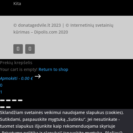
Kita
© donatagedvile.lt 2023 | © Internetinių svetainių
kūrimas –
Dipolis.com
2020
Prekių krepšelis
Your cart is empty!
Return to shop
Apmokėti
-
0.00 €
0
1
Sklandžiam svetainės veikimui naudojame slapukus (cookies).
Sutikdami, paspauskite mygtuką „Sutinku“. Jei nesutinkate -
tuomet slapukus išjunkite kaip rekomenduojama skyriuje
„Privatumo politika ir slapukai“ (spauskite mygtuką „Plačiau“).