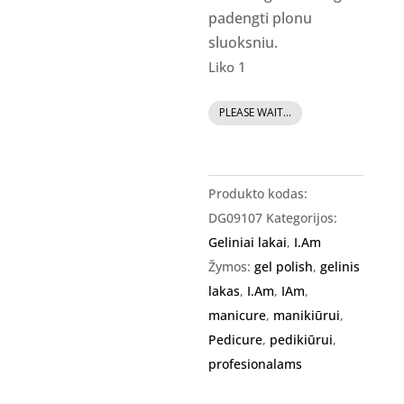
padengti plonu
sluoksniu.
Liko 1
produkto
PLEASE WAIT...
kiekis:
I.Am
Gel
Produkto kodas:
Polish
DG09107
Kategorijos:
-
Geliniai lakai
,
I.Am
gelinis
Žymos:
gel polish
,
gelinis
lakas
lakas
,
I.Am
,
IAm
,
Frosted
manicure
,
manikiūrui
,
Emerald
Pedicure
,
pedikiūrui
,
#207
profesionalams
-
,