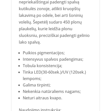
nepriekaištingai padengti spalvą
kutikulės zonoje, atlikti kruopštų
lakavimą po odele, bei arti šoninių
volelių. Šepetėlį sudaro 450 plonų
plaukelių, kurie leidžia plonu
sluoksniu, preciziškai padengti gelinio
lako spalvą.
Puikios pigmentacijos;
Intensyvus spalvos padengimas;
Tobula konsistencija;
Tinka LED(30-60sek.)/UV (120sek.)
lempoms;
Galima tirpinti;
Nekenkia natūraliems nagams;
Neturi aitraus kvapo.
Naudojimo instrukcija: