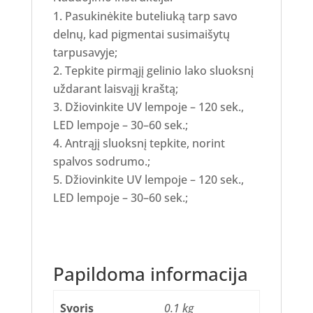
Pasukinėkite buteliuką tarp savo
delnų, kad pigmentai susimaišytų
tarpusavyje;
Tepkite pirmąjį gelinio lako sluoksnį
uždarant laisvąjį kraštą;
Džiovinkite UV lempoje – 120 sek.,
LED lempoje – 30–60 sek.;
Antrąjį sluoksnį tepkite, norint
spalvos sodrumo.;
Džiovinkite UV lempoje – 120 sek.,
LED lempoje – 30–60 sek.;
Papildoma informacija
Svoris
0.1 kg