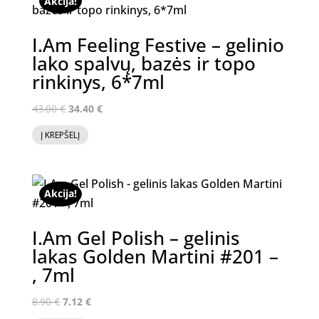
Akcija!
I.Am Feeling Festive – gelinio
lako spalvų, bazės ir topo
rinkinys, 6*7ml
Original
Current
43.00
€
34.40
€
price
price
Į KREPŠELĮ
was:
is:
43.00 €.
34.40 €.
Akcija!
I.Am Gel Polish – gelinis
lakas Golden Martini #201 –
, 7ml
Original
Current
8.90
€
7.12
€
price
price