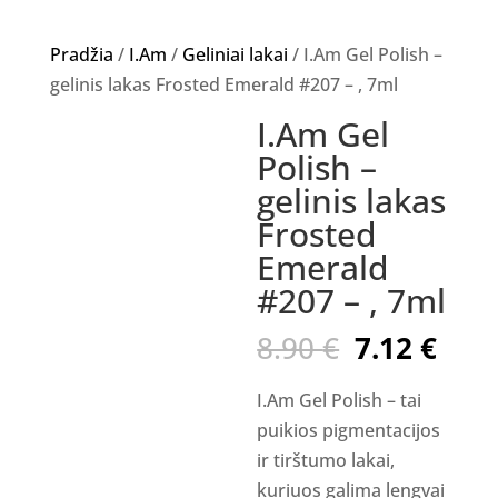
Pradžia
/
I.Am
/
Geliniai lakai
/ I.Am Gel Polish –
gelinis lakas Frosted Emerald #207 – , 7ml
I.Am Gel
Akcija!
Polish –
gelinis lakas
Frosted
Emerald
#207 – , 7ml
Original
Curr
8.90
€
7.12
€
price
pric
was:
is:
I.Am Gel Polish – tai
8.90 €.
7.12
puikios pigmentacijos
ir tirštumo lakai,
kuriuos galima lengvai