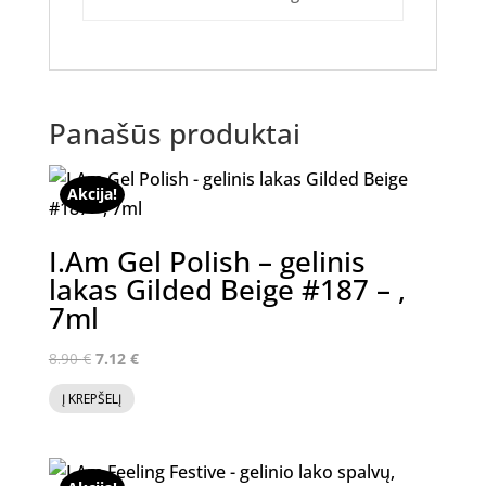
Panašūs produktai
Akcija!
I.Am Gel Polish – gelinis
lakas Gilded Beige #187 – ,
7ml
Original
Current
8.90
€
7.12
€
price
price
Į KREPŠELĮ
was:
is:
8.90 €.
7.12 €.