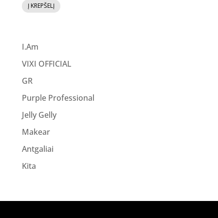
Į KREPŠELĮ
was:
is:
8.90 €.
7.12 €.
I.Am
VIXI OFFICIAL
GR
Purple Professional
Jelly Gelly
Makear
Antgaliai
Kita