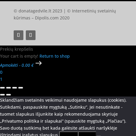
© donatagedvile.lt 2023 | © Internetinių svetainių
kūrimas –
Dipolis.com
2020
Prekių krepšelis
Your cart is empty!
Return to shop
Apmokėti
-
0.00 €
0
1
Sklandžiam svetainės veikimui naudojame slapukus (cookies).
Sutikdami, paspauskite mygtuką „Sutinku“. Jei nesutinkate -
tuomet slapukus išjunkite kaip rekomenduojama skyriuje
„Privatumo politika ir slapukai“ (spauskite mygtuką „Plačiau“).
Savo duotą sutikimą bet kada galėsite atšaukti naršyklėje
ištrindami įrašytus slapukus.
Sutinku
Plačiau