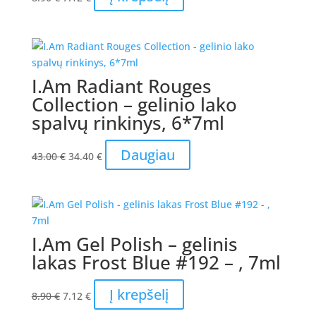
price
price
was:
is:
8.90 €.
7.12 €.
I.Am Radiant Rouges
Collection – gelinio lako
spalvų rinkinys, 6*7ml
Original
Current
Daugiau
43.00
€
34.40
€
price
price
was:
is:
43.00 €.
34.40 €.
I.Am Gel Polish – gelinis
lakas Frost Blue #192 – , 7ml
Original
Current
Į krepšelį
8.90
€
7.12
€
price
price