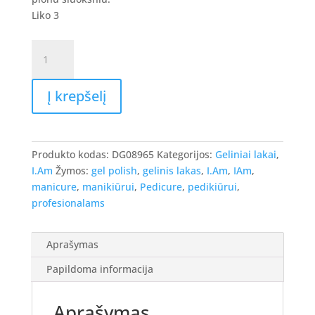
Liko 3
produkto
kiekis:
I.Am
Į krepšelį
Gel
Polish
-
gelinis
Produkto kodas:
DG08965
Kategorijos:
Geliniai lakai
,
lakas
I.Am
Žymos:
gel polish
,
gelinis lakas
,
I.Am
,
IAm
,
Couture
manicure
,
manikiūrui
,
Pedicure
,
pedikiūrui
,
#190
profesionalams
-
,
7ml
Aprašymas
Papildoma informacija
Aprašymas