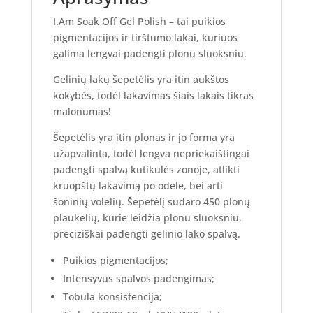
I.Am Soak Off Gel Polish – tai puikios
pigmentacijos ir tirštumo lakai, kuriuos
galima lengvai padengti plonu sluoksniu.
Gelinių lakų šepetėlis yra itin aukštos
kokybės, todėl lakavimas šiais lakais tikras
malonumas!
Šepetėlis yra itin plonas ir jo forma yra
užapvalinta, todėl lengva nepriekaištingai
padengti spalvą kutikulės zonoje, atlikti
kruopštų lakavimą po odele, bei arti
šoninių volelių. Šepetėlį sudaro 450 plonų
plaukelių, kurie leidžia plonu sluoksniu,
preciziškai padengti gelinio lako spalvą.
Puikios pigmentacijos;
Intensyvus spalvos padengimas;
Tobula konsistencija;