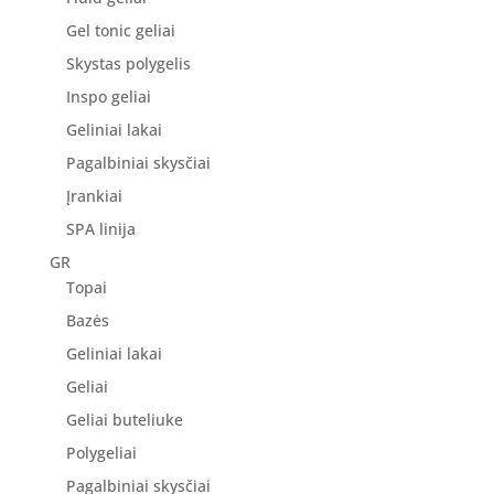
Gel tonic geliai
Skystas polygelis
Inspo geliai
Geliniai lakai
Pagalbiniai skysčiai
Įrankiai
SPA linija
GR
Topai
Bazės
Geliniai lakai
Geliai
Geliai buteliuke
Polygeliai
Pagalbiniai skysčiai