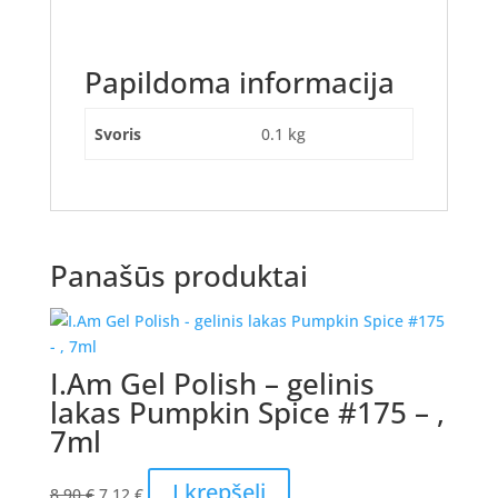
Papildoma informacija
Svoris
0.1 kg
Panašūs produktai
I.Am Gel Polish – gelinis
lakas Pumpkin Spice #175 – ,
7ml
Original
Current
Į krepšelį
8.90
€
7.12
€