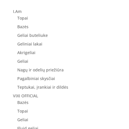
was:
is:
8.90 €.
7.12 €.
I.Am
Topai
Bazės
Geliai buteliuke
Geliniai lakai
Akrigeliai
Geliai
Nagų ir odelių priežiūra
Pagalbiniai skysčiai
Teptukai, įrankiai ir dildės
VIXI OFFICIAL
Bazės
Topai
Geliai
Fluid geliai