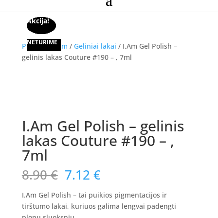
Akcija!
Akcija!
Akcija!
NETURIME
Pradžia
/
I.Am
/
Geliniai lakai
/ I.Am Gel Polish –
gelinis lakas Couture #190 – , 7ml
Akcija!
I.Am Gel Polish – gelinis
lakas Couture #190 – ,
7ml
Original
Current
8.90
€
7.12
€
price
price
was:
is:
I.Am Gel Polish – tai puikios pigmentacijos ir
8.90 €.
7.12 €.
tirštumo lakai, kuriuos galima lengvai padengti
plonu sluoksniu.