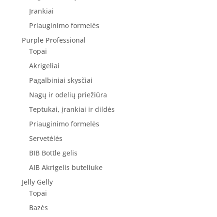
Įrankiai
Priauginimo formelės
Purple Professional
Topai
Akrigeliai
Pagalbiniai skysčiai
Nagų ir odelių priežiūra
Teptukai, įrankiai ir dildės
Priauginimo formelės
Servetėlės
BIB Bottle gelis
AIB Akrigelis buteliuke
Jelly Gelly
Topai
Bazės