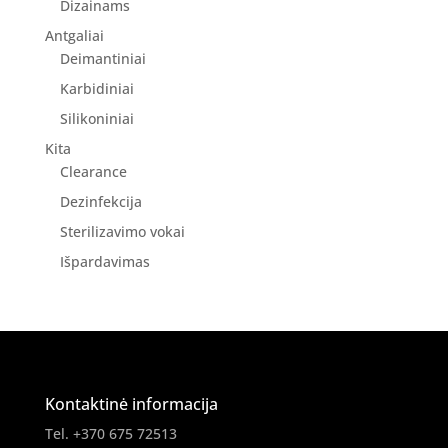
Dizainams
Antgaliai
Deimantiniai
Karbidiniai
Silikoniniai
Kita
Clearance
Dezinfekcija
Sterilizavimo vokai
Išpardavimas
Kontaktinė informacija
Tel. +370 675 72513