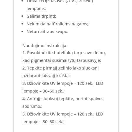
Tinka LED(30-60sek.)/UV (120sek.)
lempoms;
Galima tirpinti;
Nekenkia natūraliems nagams;
Neturi aitraus kvapo.
Naudojimo instrukcija:
Pasukinėkite buteliuką tarp savo delnų,
kad pigmentai susimaišytų tarpusavyje;
Tepkite pirmąjį gelinio lako sluoksnį
uždarant laisvąjį kraštą;
Džiovinkite UV lempoje – 120 sek., LED
lempoje – 30–60 sek.;
Antrąjį sluoksnį tepkite, norint spalvos
sodrumo.;
Džiovinkite UV lempoje – 120 sek., LED
lempoje – 30–60 sek.;