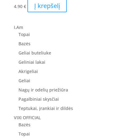
Į krepšelį
4.90
€
I.Am
Topai
Bazės
Geliai buteliuke
Geliniai lakai
Akrigeliai
Geliai
Nagų ir odelių priežiūra
Pagalbiniai skysčiai
Teptukai, įrankiai ir dildės
VIXI OFFICIAL
Bazės
Topai