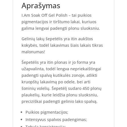
Aprašymas
I.Am Soak Off Gel Polish – tai puikios
pigmentacijos ir tirštumo lakai, kuriuos
galima lengvai padengti plonu sluoksniu.
Gelinių lakų šepetėlis yra itin aukštos
kokybės, todėl lakavimas šiais lakais tikras
malonumas!
Šepetėlis yra itin plonas ir jo forma yra
užapvalinta, todėl lengva nepriekaištingai
padengti spalvą kutikulės zonoje, atlikti
kruopštų lakavimą po odele, bei arti
šoninių volelių. Šepetėlį sudaro 450 plonų
plaukelių, kurie leidžia plonu sluoksniu,
preciziškai padengti gelinio lako spalvą.
Puikios pigmentacijos;
Intensyvus spalvos padengimas;
Tobula konsistencija;