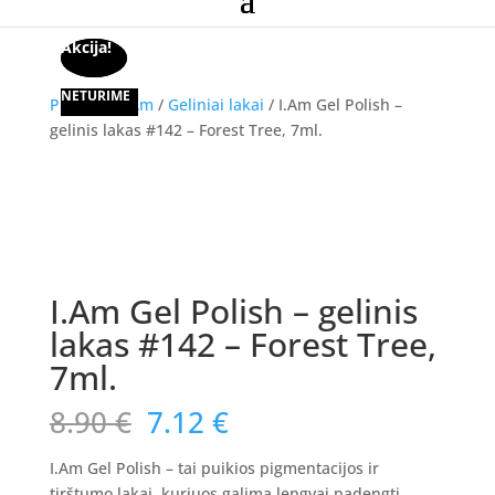
Akcija!
Akcija!
NETURIME
Pradžia
/
I.Am
/
Geliniai lakai
/ I.Am Gel Polish –
gelinis lakas #142 – Forest Tree, 7ml.
Akcija!
I.Am Gel Polish – gelinis
lakas #142 – Forest Tree,
7ml.
Original
Current
8.90
€
7.12
€
price
price
was:
is:
I.Am Gel Polish – tai puikios pigmentacijos ir
tirštumo lakai, kuriuos galima lengvai padengti