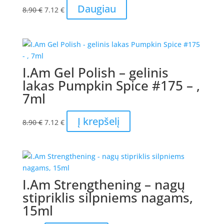
Original
Current
Daugiau
8.90
€
7.12
€
price
price
was:
is:
8.90 €.
7.12 €.
I.Am Gel Polish – gelinis
lakas Pumpkin Spice #175 – ,
7ml
Original
Current
Į krepšelį
8.90
€
7.12
€
price
price
was:
is:
8.90 €.
7.12 €.
I.Am Strengthening – nagų
stipriklis silpniems nagams,
15ml