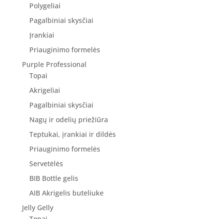
Polygeliai
Pagalbiniai skysčiai
Įrankiai
Priauginimo formelės
Purple Professional
Topai
Akrigeliai
Pagalbiniai skysčiai
Nagų ir odelių priežiūra
Teptukai, įrankiai ir dildės
Priauginimo formelės
Servetėlės
BIB Bottle gelis
AIB Akrigelis buteliuke
Jelly Gelly
Topai