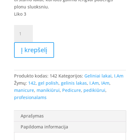
8.90 €.
7.12 €.
plonu sluoksniu.
Liko 3
produkto
kiekis:
I.Am
Į krepšelį
Gel
Polish
-
gelinis
Produkto kodas:
142
Kategorijos:
Geliniai lakai
,
I.Am
lakas
Žymų:
142
,
gel polish
,
gelinis lakas
,
I.Am
,
IAm
,
#142
manicure
,
manikiūrui
,
Pedicure
,
pedikiūrui
,
-
profesionalams
Forest
Tree,
7ml.
Aprašymas
Papildoma informacija