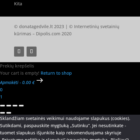
Kita
© donatagedvile.lt 2023 | © Internetinių svetainių
kūrimas –
Dipolis.com
2020
Prekių krepšelis
Your cart is empty!
Return to shop
Apmokėti
-
0.00 €
0
1
Sklandžiam svetainės veikimui naudojame slapukus (cookies).
Sutikdami, paspauskite mygtuką „Sutinku“. Jei nesutinkate -
tuomet slapukus išjunkite kaip rekomenduojama skyriuje
„Privatumo politika ir slapukai“ (spauskite mygtuką „Plačiau“).