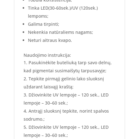
Tinka LED(30-60sek.)/UV (120sek.)
lempoms;
Galima tirpinti;
Nekenkia natūraliems nagams;
Neturi aitraus kvapo.
Naudojimo instrukcija:
Pasukinėkite buteliuką tarp savo delnų,
kad pigmentai susimaišytų tarpusavyje;
Tepkite pirmąjį gelinio lako sluoksnį
uždarant laisvąjį kraštą;
Džiovinkite UV lempoje – 120 sek., LED
lempoje – 30–60 sek.;
Antrąjį sluoksnį tepkite, norint spalvos
sodrumo.;
Džiovinkite UV lempoje – 120 sek., LED
lempoje – 30–60 sek.;