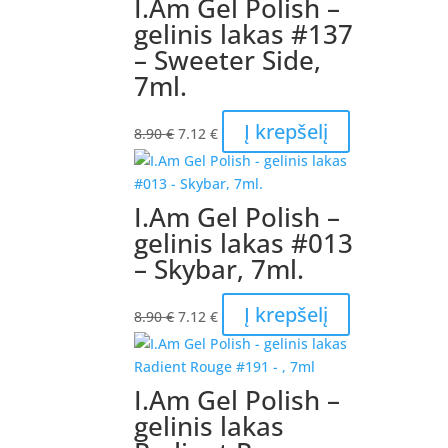
I.Am Gel Polish –
gelinis lakas #137
– Sweeter Side,
7ml.
Original
Current
Į krepšelį
8.90
€
7.12
€
price
price
was:
is:
8.90 €.
7.12 €.
I.Am Gel Polish –
gelinis lakas #013
– Skybar, 7ml.
Original
Current
Į krepšelį
8.90
€
7.12
€
price
price
was:
is:
8.90 €.
7.12 €.
I.Am Gel Polish –
gelinis lakas