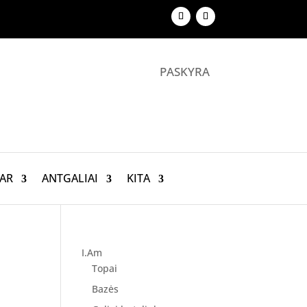
PASKYRA
AR
ANTGALIAI
KITA
I.Am
Topai
Bazės