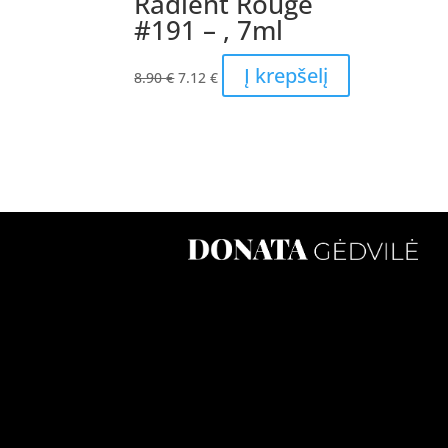
Radient Rouge
#191 – , 7ml
Original
Current
Į krepšelį
8.90
€
7.12
€
price
price
was:
is:
8.90 €.
7.12 €.