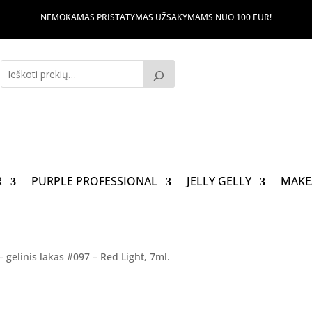
NEMOKAMAS PRISTATYMAS UŽSAKYMAMS NUO 100 EUR!
R
PURPLE PROFESSIONAL
JELLY GELLY
MAKE
– gelinis lakas #097 – Red Light, 7ml.