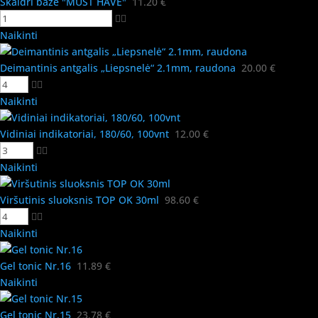
Skaidri bazė "MUST HAVE"
11.20
€
Naikinti
Deimantinis antgalis „Liepsnelė“ 2.1mm, raudona
20.00
€
Naikinti
Vidiniai indikatoriai, 180/60, 100vnt
12.00
€
Naikinti
Viršutinis sluoksnis TOP OK 30ml
98.60
€
Naikinti
Gel tonic Nr.16
11.89
€
Naikinti
Gel tonic Nr.15
23.78
€