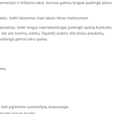
mentacijos ir tirštumo lakai, kuriuos galima lengvai padengti plonu
kybės, todėl lakavimas šiais lakais tikras malonumas!
žapvalinta, todėl lengva nepriekaištingai padengti spalvą kutikulės
 bei arti šoninių volelių. Šepetėlį sudaro 450 plonų plaukelių,
padengti gelinio lako spalvą.
oms;
, kad pigmentai susimaišytų tarpusavyje;
arant laisvąjį kraštą;