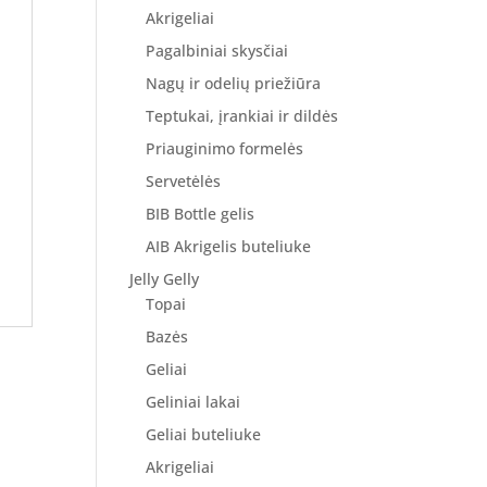
Akrigeliai
Pagalbiniai skysčiai
Nagų ir odelių priežiūra
Teptukai, įrankiai ir dildės
Priauginimo formelės
Servetėlės
BIB Bottle gelis
AIB Akrigelis buteliuke
Jelly Gelly
Topai
Bazės
Geliai
Geliniai lakai
Geliai buteliuke
Akrigeliai