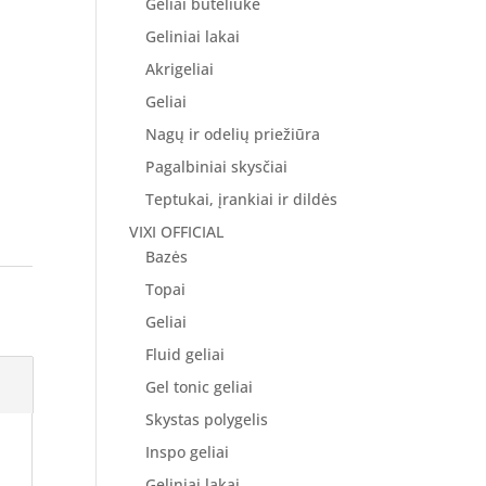
Geliai buteliuke
Geliniai lakai
Akrigeliai
Geliai
Nagų ir odelių priežiūra
Pagalbiniai skysčiai
Teptukai, įrankiai ir dildės
VIXI OFFICIAL
Bazės
Topai
Geliai
Fluid geliai
Gel tonic geliai
Skystas polygelis
Inspo geliai
Geliniai lakai