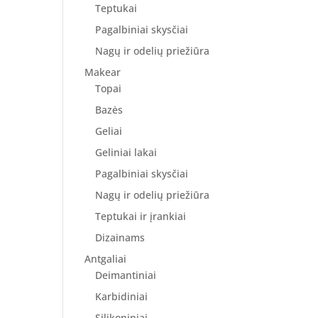
Teptukai
Pagalbiniai skysčiai
Nagų ir odelių priežiūra
Makear
Topai
Bazės
Geliai
Geliniai lakai
Pagalbiniai skysčiai
Nagų ir odelių priežiūra
Teptukai ir įrankiai
Dizainams
Antgaliai
Deimantiniai
Karbidiniai
Silikoniniai