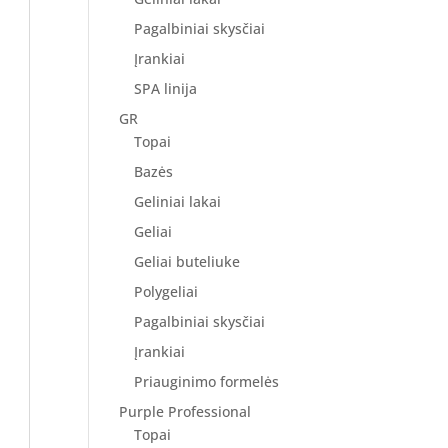
Pagalbiniai skysčiai
Įrankiai
SPA linija
GR
Topai
Bazės
Geliniai lakai
Geliai
Geliai buteliuke
Polygeliai
Pagalbiniai skysčiai
Įrankiai
Priauginimo formelės
Purple Professional
Topai