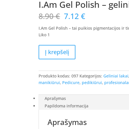
I.Am Gel Polish – gelin
Original
Current
8.90
€
7.12
€
price
price
was:
is:
I.Am Gel Polish – tai puikios pigmentacijos ir 
8.90 €.
7.12 €.
Liko 1
produkto
Į krepšelį
kiekis:
I.Am
Gel
Polish
Produkto kodas:
097
Kategorijos:
Geliniai lakai
-
manikiūrui
,
Pedicure
,
pedikiūrui
,
profesional
gelinis
lakas
Aprašymas
#097
Papildoma informacija
-
Red
Aprašymas
Light,
7ml.