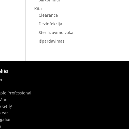
Kita
Clearance
Dezinfekcija
Sterilizavimo vokai
Išpardavimas
ekės
m
ple Professional
Mani
y Gelly
kear
galiai
a