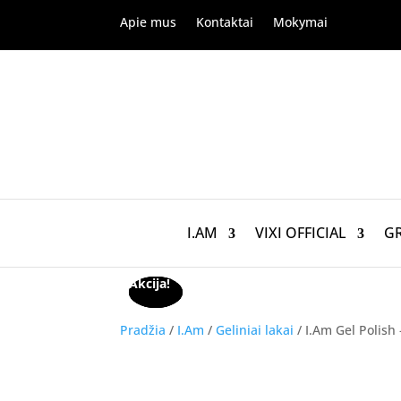
Apie mus
Kontaktai
Mokymai
I.AM
VIXI OFFICIAL
G
Akcija!
Akcija!
Akcija!
Pradžia
/
I.Am
/
Geliniai lakai
/ I.Am Gel Polish 
Akcija!