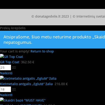
© donatagedvile.lt 2023 | © Internetinių svet
Prekių krepšelis
Atsiprašome, šiuo metu neturime produkto „Skaidr
nepatogumus.
Your cart is empty!
Return to shop
GR Top Coat
362.50
€
Naikinti
Kietmetalio antgalis „Eglutė“ žalia
216.00
€
Naikinti