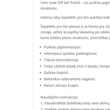
I.Am Soak Off Gel Polish – tai puikios pig
sluoksniu.
Gelinių lakų šepetėlis yra itin aukštos ko
Šepetėlis yra itin plonas ir jo forma yra u
zonoje, atlikti kruopštų lakavimą po odele,
kurie leidžia plonu sluoksniu, preciziškai 
Puikios pigmentacijos;
Intensyvus spalvos padengimas;
Tobula konsistencija;
Tinka LED(30-60sek.)/UV (120sek.) lemp
Galima tirpinti;
Nekenkia natūraliems nagams;
Neturi aitraus kvapo.
Naudojimo instrukcija:
Pasukinėkite buteliuką tarp savo delnų
Tepkite pirmąjį gelinio lako sluoksnį užd