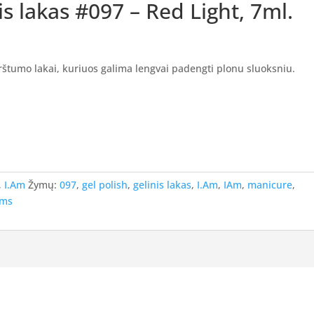
is lakas #097 – Red Light, 7ml.
tirštumo lakai, kuriuos galima lengvai padengti plonu sluoksniu.
,
I.Am
Žymų:
097
,
gel polish
,
gelinis lakas
,
I.Am
,
IAm
,
manicure
,
ams