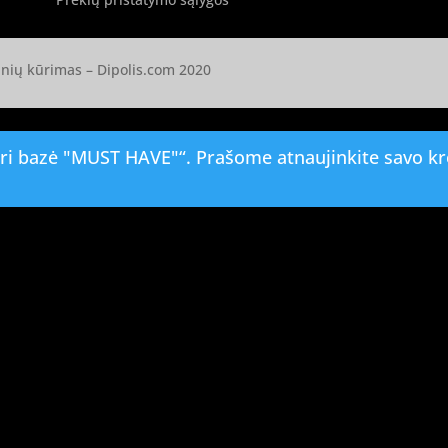
ainių kūrimas –
Dipolis.com
2020
i bazė "MUST HAVE"“. Prašome atnaujinkite savo kre