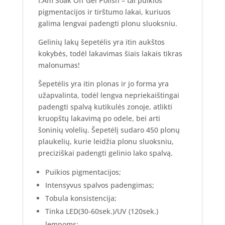
I.Am Soak Off Gel Polish – tai puikios
pigmentacijos ir tirštumo lakai, kuriuos
galima lengvai padengti plonu sluoksniu.
Gelinių lakų šepetėlis yra itin aukštos
kokybės, todėl lakavimas šiais lakais tikras
malonumas!
Šepetėlis yra itin plonas ir jo forma yra
užapvalinta, todėl lengva nepriekaištingai
padengti spalvą kutikulės zonoje, atlikti
kruopštų lakavimą po odele, bei arti
šoninių volelių. Šepetėlį sudaro 450 plonų
plaukelių, kurie leidžia plonu sluoksniu,
preciziškai padengti gelinio lako spalvą.
Puikios pigmentacijos;
Intensyvus spalvos padengimas;
Tobula konsistencija;
Tinka LED(30-60sek.)/UV (120sek.)
lempoms;