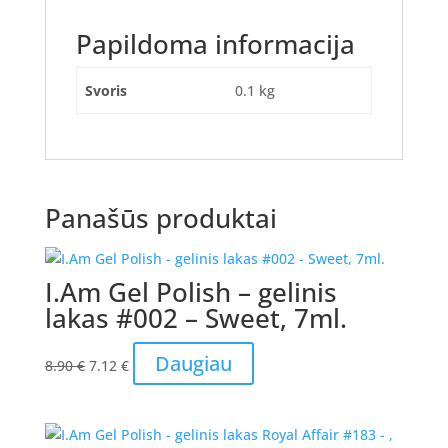
Papildoma informacija
Svoris
0.1 kg
Panašūs produktai
I.Am Gel Polish – gelinis
lakas #002 – Sweet, 7ml.
Original
Current
Daugiau
8.90
€
7.12
€
price
price
was:
is:
8.90 €.
7.12 €.