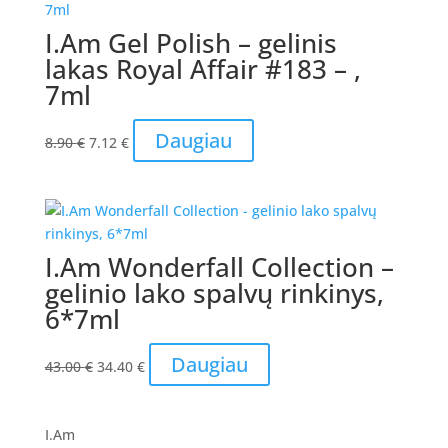
I.Am Gel Polish – gelinis
lakas Royal Affair #183 – ,
7ml
Original
Current
Daugiau
8.90
€
7.12
€
price
price
was:
is:
8.90 €.
7.12 €.
I.Am Wonderfall Collection –
gelinio lako spalvų rinkinys,
6*7ml
Original
Current
Daugiau
43.00
€
34.40
€
price
price
was:
is:
43.00 €.
34.40 €.
I.Am