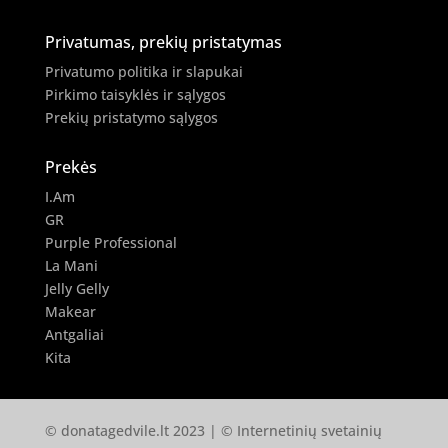
Privatumas, prekių pristatymas
Privatumo politika ir slapukai
Pirkimo taisyklės ir sąlygos
Prekių pristatymo sąlygos
Prekės
I.Am
GR
Purple Professional
La Mani
Jelly Gelly
Makear
Antgaliai
Kita
© donatagedvile.lt 2023 | © Internetinių svetainių