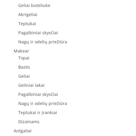
Geliai buteliuke
Akrigeliai
Teptukai
Pagalbiniai skysčiai
Nagų ir odelių priežiūra
Makear
Topai
Bazės
Geliai
Geliniai lakai
Pagalbiniai skysčiai
Nagų ir odelių priežiūra
Teptukai ir įrankiai
Dizainams
Antgaliai