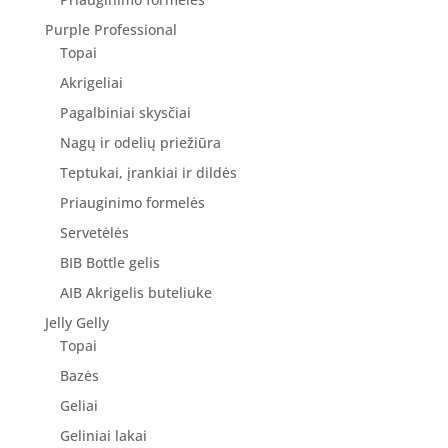
Purple Professional
Topai
Akrigeliai
Pagalbiniai skysčiai
Nagų ir odelių priežiūra
Teptukai, įrankiai ir dildės
Priauginimo formelės
Servetėlės
BIB Bottle gelis
AIB Akrigelis buteliuke
Jelly Gelly
Topai
Bazės
Geliai
Geliniai lakai