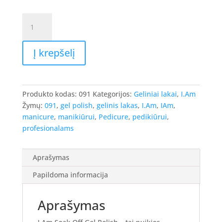
produkto
kiekis:
I.Am
Į krepšelį
Gel
Polish
-
gelinis
Produkto kodas:
091
Kategorijos:
Geliniai lakai
,
I.Am
lakas
Žymų:
091
,
gel polish
,
gelinis lakas
,
I.Am
,
IAm
,
#091
manicure
,
manikiūrui
,
Pedicure
,
pedikiūrui
,
-
profesionalams
Lit,
7ml.
Aprašymas
Papildoma informacija
Aprašymas