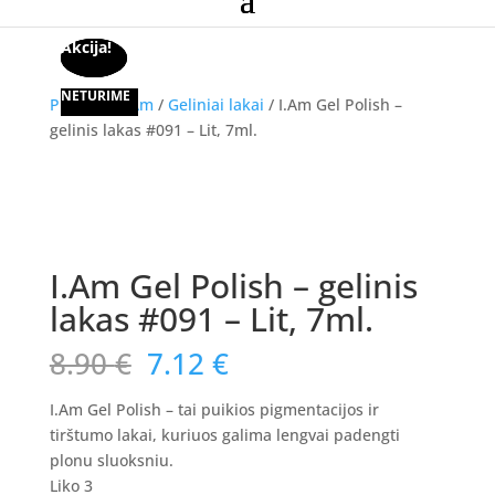
Akcija!
Akcija!
Akcija!
NETURIME
NETURIME
NETURIME
Pradžia
/
I.Am
/
Geliniai lakai
/ I.Am Gel Polish –
gelinis lakas #091 – Lit, 7ml.
Akcija!
I.Am Gel Polish – gelinis
lakas #091 – Lit, 7ml.
Original
Current
8.90
€
7.12
€
price
price
was:
is:
I.Am Gel Polish – tai puikios pigmentacijos ir
8.90 €.
7.12 €.
tirštumo lakai, kuriuos galima lengvai padengti
plonu sluoksniu.
Liko 3