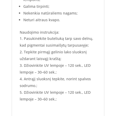
Galima tirpinti;
Nekenkia natūraliems nagams;
Neturi aitraus kvapo.
Naudojimo instrukcija:
Pasukinėkite buteliuką tarp savo delnų,
kad pigmentai susimaišytų tarpusavyje;
Tepkite pirmąjį gelinio lako sluoksnį
uždarant laisvąjį kraštą;
Džiovinkite UV lempoje – 120 sek., LED
lempoje – 30–60 sek.;
Antrąjį sluoksnį tepkite, norint spalvos
sodrumo.;
Džiovinkite UV lempoje – 120 sek., LED
lempoje – 30–60 sek.;