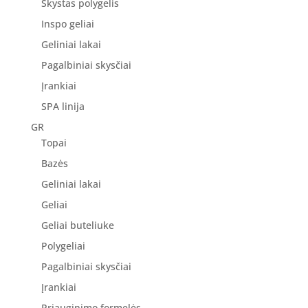
Skystas polygelis
Inspo geliai
Geliniai lakai
Pagalbiniai skysčiai
Įrankiai
SPA linija
GR
Topai
Bazės
Geliniai lakai
Geliai
Geliai buteliuke
Polygeliai
Pagalbiniai skysčiai
Įrankiai
Priauginimo formelės