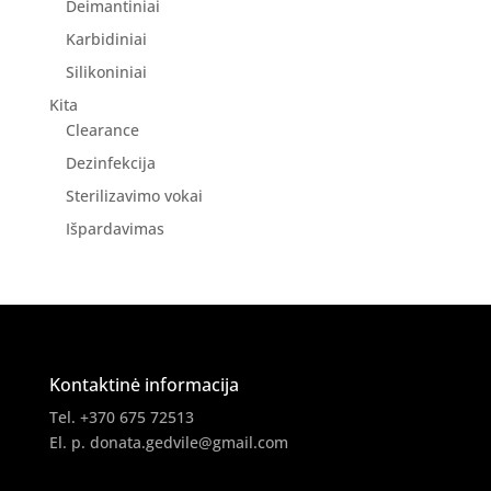
Deimantiniai
Karbidiniai
Silikoniniai
Kita
Clearance
Dezinfekcija
Sterilizavimo vokai
Išpardavimas
Kontaktinė informacija
Tel. +370 675 72513
El. p.
donata.gedvile@gmail.com