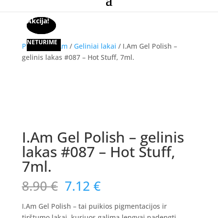
Akcija!
Akcija!
Akcija!
NETURIME
Pradžia
/
I.Am
/
Geliniai lakai
/ I.Am Gel Polish –
gelinis lakas #087 – Hot Stuff, 7ml.
Akcija!
I.Am Gel Polish – gelinis
lakas #087 – Hot Stuff,
7ml.
Original
Current
8.90
€
7.12
€
price
price
was:
is:
I.Am Gel Polish – tai puikios pigmentacijos ir
tirštumo lakai, kuriuos galima lengvai padengti