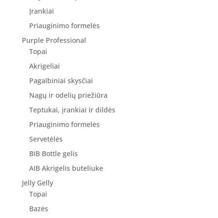
Įrankiai
Priauginimo formelės
Purple Professional
Topai
Akrigeliai
Pagalbiniai skysčiai
Nagų ir odelių priežiūra
Teptukai, įrankiai ir dildės
Priauginimo formelės
Servetėlės
BIB Bottle gelis
AIB Akrigelis buteliuke
Jelly Gelly
Topai
Bazės