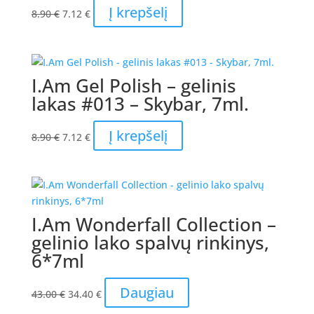
Original
Current
Į krepšelį
8.90
€
7.12
€
price
price
was:
is:
8.90 €.
7.12 €.
I.Am Gel Polish – gelinis
lakas #013 – Skybar, 7ml.
Original
Current
Į krepšelį
8.90
€
7.12
€
price
price
was:
is:
8.90 €.
7.12 €.
I.Am Wonderfall Collection –
gelinio lako spalvų rinkinys,
6*7ml
Original
Current
Daugiau
43.00
€
34.40
€
price
price