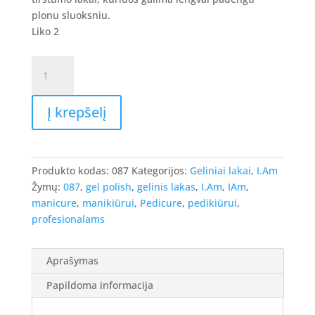
8.90 €.
7.12 €.
plonu sluoksniu.
Liko 2
produkto
kiekis:
I.Am
Į krepšelį
Gel
Polish
-
gelinis
Produkto kodas:
087
Kategorijos:
Geliniai lakai
,
I.Am
lakas
Žymų:
087
,
gel polish
,
gelinis lakas
,
I.Am
,
IAm
,
#087
manicure
,
manikiūrui
,
Pedicure
,
pedikiūrui
,
-
profesionalams
Hot
Stuff,
7ml.
Aprašymas
Papildoma informacija