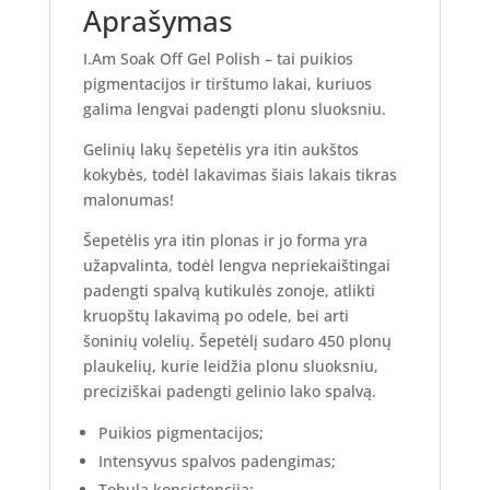
Aprašymas
I.Am Soak Off Gel Polish – tai puikios
pigmentacijos ir tirštumo lakai, kuriuos
galima lengvai padengti plonu sluoksniu.
Gelinių lakų šepetėlis yra itin aukštos
kokybės, todėl lakavimas šiais lakais tikras
malonumas!
Šepetėlis yra itin plonas ir jo forma yra
užapvalinta, todėl lengva nepriekaištingai
padengti spalvą kutikulės zonoje, atlikti
kruopštų lakavimą po odele, bei arti
šoninių volelių. Šepetėlį sudaro 450 plonų
plaukelių, kurie leidžia plonu sluoksniu,
preciziškai padengti gelinio lako spalvą.
Puikios pigmentacijos;
Intensyvus spalvos padengimas;
Tobula konsistencija;