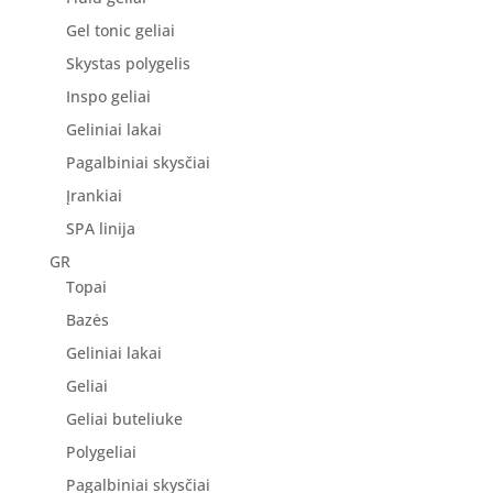
Gel tonic geliai
Skystas polygelis
Inspo geliai
Geliniai lakai
Pagalbiniai skysčiai
Įrankiai
SPA linija
GR
Topai
Bazės
Geliniai lakai
Geliai
Geliai buteliuke
Polygeliai
Pagalbiniai skysčiai