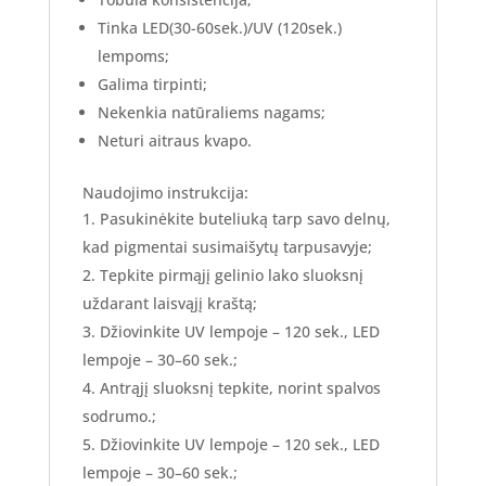
Tinka LED(30-60sek.)/UV (120sek.)
lempoms;
Galima tirpinti;
Nekenkia natūraliems nagams;
Neturi aitraus kvapo.
Naudojimo instrukcija:
Pasukinėkite buteliuką tarp savo delnų,
kad pigmentai susimaišytų tarpusavyje;
Tepkite pirmąjį gelinio lako sluoksnį
uždarant laisvąjį kraštą;
Džiovinkite UV lempoje – 120 sek., LED
lempoje – 30–60 sek.;
Antrąjį sluoksnį tepkite, norint spalvos
sodrumo.;
Džiovinkite UV lempoje – 120 sek., LED
lempoje – 30–60 sek.;