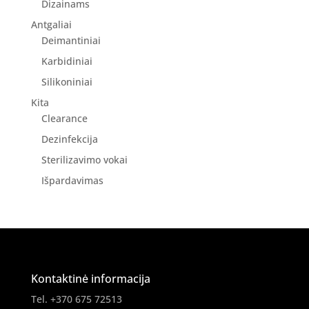
Dizainams
Antgaliai
Deimantiniai
Karbidiniai
Silikoniniai
Kita
Clearance
Dezinfekcija
Sterilizavimo vokai
Išpardavimas
Kontaktinė informacija
Tel. +370 675 72513