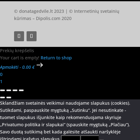
© donatagedvile.lt 2023 | © Internetinių svetainių
kūrimas –
Dipolis.com
2020
Prekių krepšelis
Your cart is empty!
Return to shop
Apmokėti
-
0.00 €
0
1
Sklandžiam svetainės veikimui naudojame slapukus (cookies).
Sutikdami, paspauskite mygtuką „Sutinku“. Jei nesutinkate -
tuomet slapukus išjunkite kaip rekomenduojama skyriuje
„Privatumo politika ir slapukai“ (spauskite mygtuką „Plačiau“).
Savo duotą sutikimą bet kada galėsite atšaukti naršyklėje
ištrindami įrašytus slapukus.
Sutinku
Plačiau