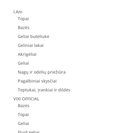
was:
is:
43.00 €.
34.40 €.
I.Am
Topai
Bazės
Geliai buteliuke
Geliniai lakai
Akrigeliai
Geliai
Nagų ir odelių priežiūra
Pagalbiniai skysčiai
Teptukai, įrankiai ir dildės
VIXI OFFICIAL
Bazės
Topai
Geliai
Fluid geliai