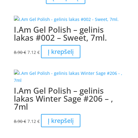
price
price
was:
is:
43.00 €.
34.40 €.
I.Am Gel Polish – gelinis
lakas #002 – Sweet, 7ml.
Original
Current
Į krepšelį
8.90
€
7.12
€
price
price
was:
is:
8.90 €.
7.12 €.
I.Am Gel Polish – gelinis
lakas Winter Sage #206 – ,
7ml
Original
Current
Į krepšelį
8.90
€
7.12
€
price
price
was:
is: