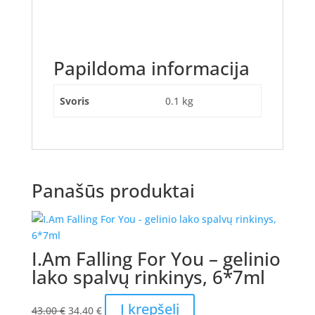
Papildoma informacija
Svoris
0.1 kg
Panašūs produktai
I.Am Falling For You – gelinio
lako spalvų rinkinys, 6*7ml
Original
Current
Į krepšelį
43.00
€
34.40
€