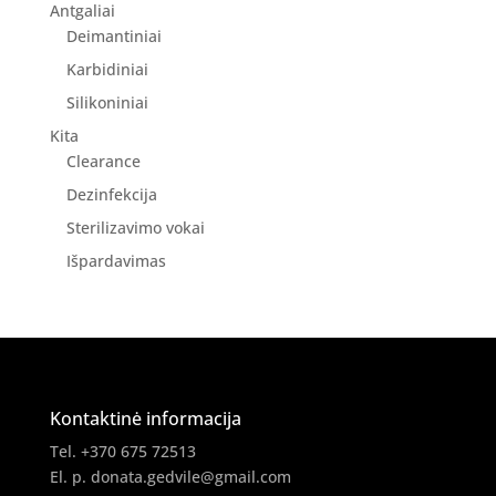
Antgaliai
Deimantiniai
Karbidiniai
Silikoniniai
Kita
Clearance
Dezinfekcija
Sterilizavimo vokai
Išpardavimas
Kontaktinė informacija
Tel. +370 675 72513
El. p.
donata.gedvile@gmail.com