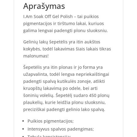
Aprašymas
I.Am Soak Off Gel Polish – tai puikios
pigmentacijos ir tirštumo lakai, kuriuos
galima lengvai padengti plonu sluoksniu.
Gelinių lakų šepetėlis yra itin aukštos
kokybės, todėl lakavimas šiais lakais tikras
malonumas!
Šepetėlis yra itin plonas ir jo forma yra
užapvalinta, todėl lengva nepriekaištingai
padengti spalvą kutikulės zonoje, atlikti
kruopštų lakavimą po odele, bei arti
šoninių volelių. Šepetėlį sudaro 450 plonų
plaukelių, kurie leidžia plonu sluoksniu,
preciziškai padengti gelinio lako spalvą.
Puikios pigmentacijos;
Intensyvus spalvos padengimas;
Tobula konsistencija;