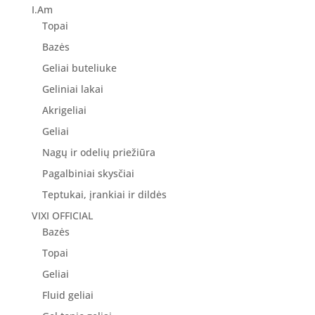
8.90 €.
7.12 €.
I.Am
Topai
Bazės
Geliai buteliuke
Geliniai lakai
Akrigeliai
Geliai
Nagų ir odelių priežiūra
Pagalbiniai skysčiai
Teptukai, įrankiai ir dildės
VIXI OFFICIAL
Bazės
Topai
Geliai
Fluid geliai