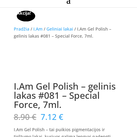
Akcija!
Akcija!
Akcija!
Pradžia
/
I.Am
/
Geliniai lakai
/ I.Am Gel Polish –
gelinis lakas #081 – Special Force, 7ml.
Akcija!
I.Am Gel Polish – gelinis
lakas #081 – Special
Force, 7ml.
Original
Current
8.90
€
7.12
€
price
price
was:
is:
I.Am Gel Polish – tai puikios pigmentacijos ir
tirštumo lakai, kuriuos galima lengvai padengti