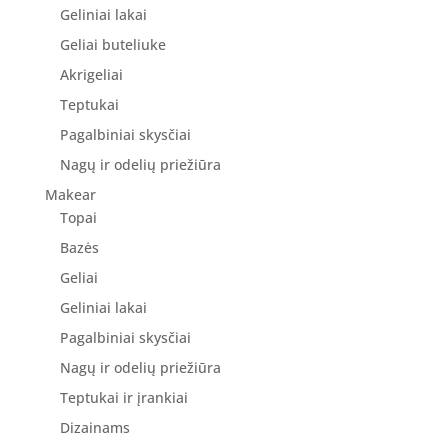
Geliniai lakai
Geliai buteliuke
Akrigeliai
Teptukai
Pagalbiniai skysčiai
Nagų ir odelių priežiūra
Makear
Topai
Bazės
Geliai
Geliniai lakai
Pagalbiniai skysčiai
Nagų ir odelių priežiūra
Teptukai ir įrankiai
Dizainams