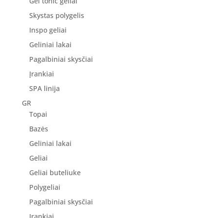
Gel tonic geliai
Skystas polygelis
Inspo geliai
Geliniai lakai
Pagalbiniai skysčiai
Įrankiai
SPA linija
GR
Topai
Bazės
Geliniai lakai
Geliai
Geliai buteliuke
Polygeliai
Pagalbiniai skysčiai
Įrankiai