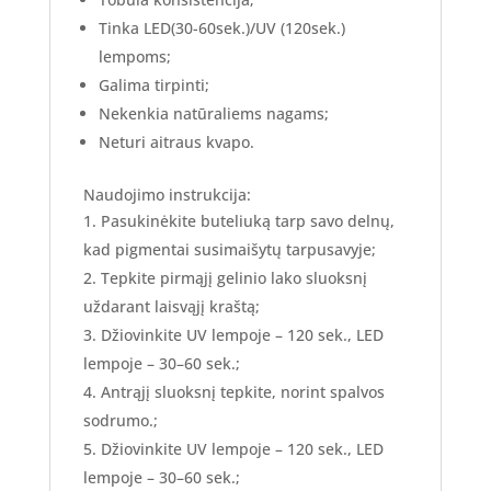
Tinka LED(30-60sek.)/UV (120sek.)
lempoms;
Galima tirpinti;
Nekenkia natūraliems nagams;
Neturi aitraus kvapo.
Naudojimo instrukcija:
Pasukinėkite buteliuką tarp savo delnų,
kad pigmentai susimaišytų tarpusavyje;
Tepkite pirmąjį gelinio lako sluoksnį
uždarant laisvąjį kraštą;
Džiovinkite UV lempoje – 120 sek., LED
lempoje – 30–60 sek.;
Antrąjį sluoksnį tepkite, norint spalvos
sodrumo.;
Džiovinkite UV lempoje – 120 sek., LED
lempoje – 30–60 sek.;