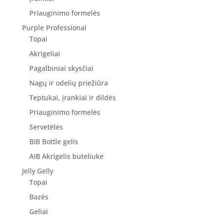
Priauginimo formelės
Purple Professional
Topai
Akrigeliai
Pagalbiniai skysčiai
Nagų ir odelių priežiūra
Teptukai, įrankiai ir dildės
Priauginimo formelės
Servetėlės
BIB Bottle gelis
AIB Akrigelis buteliuke
Jelly Gelly
Topai
Bazės
Geliai