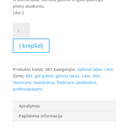
8.90 €.
7.12 €.
plonu sluoksniu.
Liko 2
produkto
kiekis:
I.Am
Į krepšelį
Gel
Polish
-
gelinis
Produkto kodas:
081
Kategorijos:
Geliniai lakai
,
I.Am
lakas
Žymų:
081
,
gel polish
,
gelinis lakas
,
I.Am
,
IAm
,
#081
manicure
,
manikiūrui
,
Pedicure
,
pedikiūrui
,
-
profesionalams
Special
Force,
7ml.
Aprašymas
Papildoma informacija