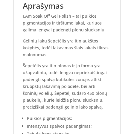
Aprašymas
I.Am Soak Off Gel Polish – tai puikios
pigmentacijos ir tirštumo lakai, kuriuos
galima lengvai padengti plonu sluoksniu.
Gelinių lakų šepetėlis yra itin aukštos
kokybės, todėl lakavimas šiais lakais tikras
malonumas!
Šepetėlis yra itin plonas ir jo forma yra
užapvalinta, todėl lengva nepriekaištingai
padengti spalvą kutikulės zonoje, atlikti
kruopštų lakavimą po odele, bei arti
šoninių volelių. Šepetėlį sudaro 450 plonų
plaukelių, kurie leidžia plonu sluoksniu,
preciziškai padengti gelinio lako spalvą.
Puikios pigmentacijos;
Intensyvus spalvos padengimas;
Tobula konsistencija;