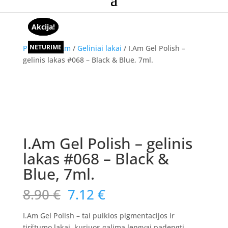
Akcija!
Akcija!
Akcija!
NETURIME
NETURIME
Pradžia
/
I.Am
/
Geliniai lakai
/ I.Am Gel Polish –
gelinis lakas #068 – Black & Blue, 7ml.
Akcija!
I.Am Gel Polish – gelinis
lakas #068 – Black &
Blue, 7ml.
Original
Current
8.90
€
7.12
€
price
price
was:
is:
I.Am Gel Polish – tai puikios pigmentacijos ir
tirštumo lakai, kuriuos galima lengvai padengti