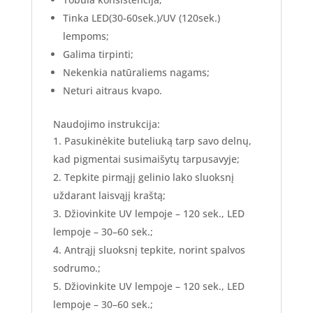
Tinka LED(30-60sek.)/UV (120sek.)
lempoms;
Galima tirpinti;
Nekenkia natūraliems nagams;
Neturi aitraus kvapo.
Naudojimo instrukcija:
Pasukinėkite buteliuką tarp savo delnų,
kad pigmentai susimaišytų tarpusavyje;
Tepkite pirmąjį gelinio lako sluoksnį
uždarant laisvąjį kraštą;
Džiovinkite UV lempoje – 120 sek., LED
lempoje – 30–60 sek.;
Antrąjį sluoksnį tepkite, norint spalvos
sodrumo.;
Džiovinkite UV lempoje – 120 sek., LED
lempoje – 30–60 sek.;