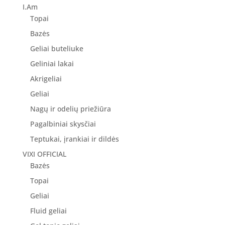
43.00 €.
34.40 €.
I.Am
Topai
Bazės
Geliai buteliuke
Geliniai lakai
Akrigeliai
Geliai
Nagų ir odelių priežiūra
Pagalbiniai skysčiai
Teptukai, įrankiai ir dildės
VIXI OFFICIAL
Bazės
Topai
Geliai
Fluid geliai