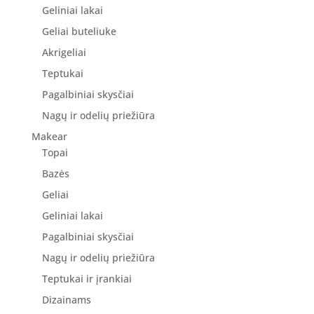
Geliniai lakai
Geliai buteliuke
Akrigeliai
Teptukai
Pagalbiniai skysčiai
Nagų ir odelių priežiūra
Makear
Topai
Bazės
Geliai
Geliniai lakai
Pagalbiniai skysčiai
Nagų ir odelių priežiūra
Teptukai ir įrankiai
Dizainams