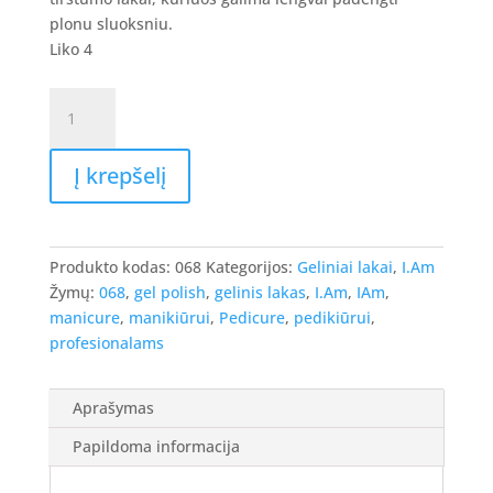
8.90 €.
7.12 €.
plonu sluoksniu.
Liko 4
produkto
kiekis:
I.Am
Į krepšelį
Gel
Polish
-
gelinis
Produkto kodas:
068
Kategorijos:
Geliniai lakai
,
I.Am
lakas
Žymų:
068
,
gel polish
,
gelinis lakas
,
I.Am
,
IAm
,
#068
manicure
,
manikiūrui
,
Pedicure
,
pedikiūrui
,
-
profesionalams
Black
&
Blue,
Aprašymas
7ml.
Papildoma informacija