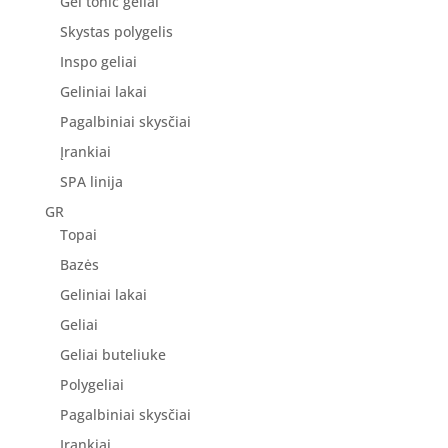
Gel tonic geliai
Skystas polygelis
Inspo geliai
Geliniai lakai
Pagalbiniai skysčiai
Įrankiai
SPA linija
GR
Topai
Bazės
Geliniai lakai
Geliai
Geliai buteliuke
Polygeliai
Pagalbiniai skysčiai
Įrankiai