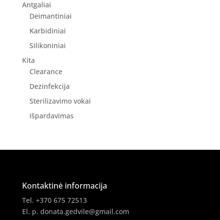
Antgaliai
Deimantiniai
Karbidiniai
Silikoniniai
Kita
Clearance
Dezinfekcija
Sterilizavimo vokai
Išpardavimas
Kontaktinė informacija
Tel. +370 675 72513
El. p.
donata.gedvile@gmail.com