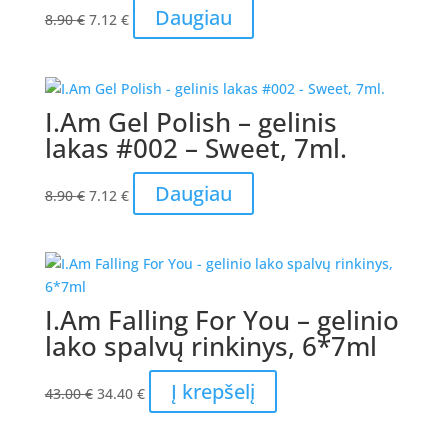
Original
Current
Daugiau
8.90
€
7.12
€
price
price
was:
is:
8.90 €.
7.12 €.
I.Am Gel Polish – gelinis
lakas #002 – Sweet, 7ml.
Original
Current
Daugiau
8.90
€
7.12
€
price
price
was:
is:
8.90 €.
7.12 €.
I.Am Falling For You – gelinio
lako spalvų rinkinys, 6*7ml
Original
Current
Į krepšelį
43.00
€
34.40
€
price
price
was:
is: