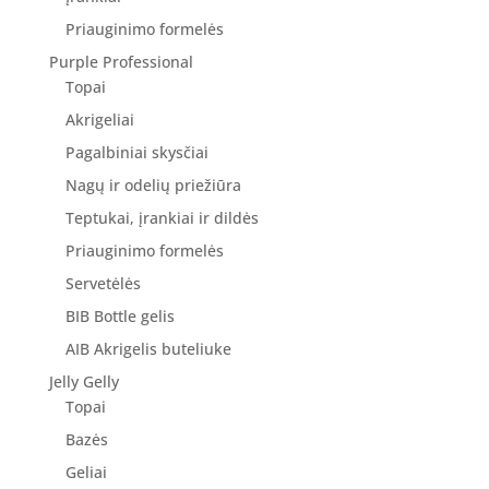
Priauginimo formelės
Purple Professional
Topai
Akrigeliai
Pagalbiniai skysčiai
Nagų ir odelių priežiūra
Teptukai, įrankiai ir dildės
Priauginimo formelės
Servetėlės
BIB Bottle gelis
AIB Akrigelis buteliuke
Jelly Gelly
Topai
Bazės
Geliai