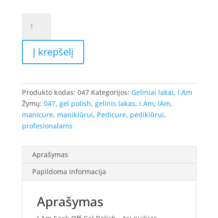
produkto
kiekis:
I.Am
Į krepšelį
Gel
Polish
-
gelinis
Produkto kodas:
047
Kategorijos:
Geliniai lakai
,
I.Am
lakas
Žymų:
047
,
gel polish
,
gelinis lakas
,
I.Am
,
IAm
,
#047
manicure
,
manikiūrui
,
Pedicure
,
pedikiūrui
,
-
profesionalams
Terra,
7ml.
Aprašymas
Papildoma informacija
Aprašymas