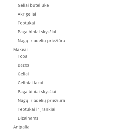
Geliai buteliuke
Akrigeliai
Teptukai
Pagalbiniai skysčiai
Nagų ir odelių priežiūra
Makear
Topai
Bazės
Geliai
Geliniai lakai
Pagalbiniai skysčiai
Nagų ir odelių priežiūra
Teptukai ir įrankiai
Dizainams
Antgaliai