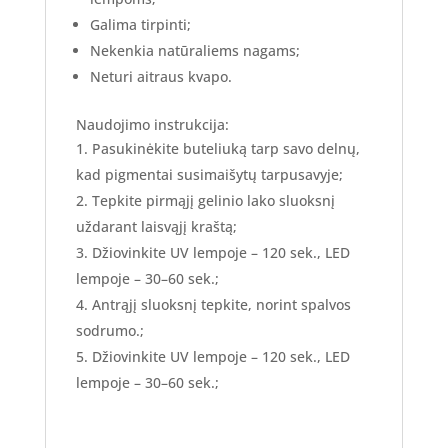
Galima tirpinti;
Nekenkia natūraliems nagams;
Neturi aitraus kvapo.
Naudojimo instrukcija:
Pasukinėkite buteliuką tarp savo delnų,
kad pigmentai susimaišytų tarpusavyje;
Tepkite pirmąjį gelinio lako sluoksnį
uždarant laisvąjį kraštą;
Džiovinkite UV lempoje – 120 sek., LED
lempoje – 30–60 sek.;
Antrąjį sluoksnį tepkite, norint spalvos
sodrumo.;
Džiovinkite UV lempoje – 120 sek., LED
lempoje – 30–60 sek.;