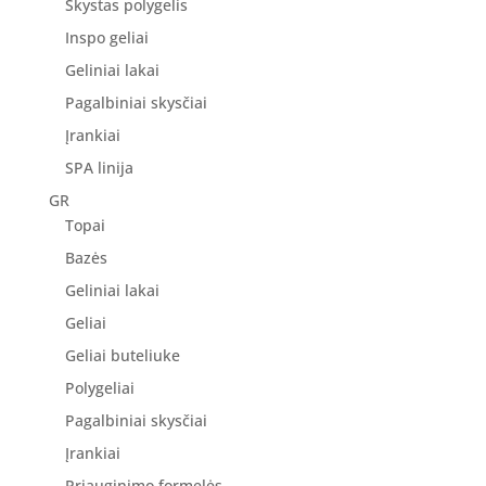
Skystas polygelis
Inspo geliai
Geliniai lakai
Pagalbiniai skysčiai
Įrankiai
SPA linija
GR
Topai
Bazės
Geliniai lakai
Geliai
Geliai buteliuke
Polygeliai
Pagalbiniai skysčiai
Įrankiai
Priauginimo formelės