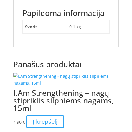
Papildoma informacija
Svoris
0.1 kg
Panašūs produktai
I.Am Strengthening – nagų
stipriklis silpniems nagams,
15ml
Į krepšelį
4.90
€