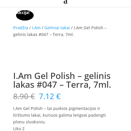
Akcija!
Akcija!
Pradžia
/
I.Am
/
Geliniai lakai
/ I.Am Gel Polish –
gelinis lakas #047 – Terra, 7ml.
Akcija!
I.Am Gel Polish – gelinis
lakas #047 – Terra, 7ml.
Original
Current
8.90
€
7.12
€
price
price
was:
is:
I.Am Gel Polish – tai puikios pigmentacijos ir
8.90 €.
7.12 €.
tirštumo lakai, kuriuos galima lengvai padengti
plonu sluoksniu.
Liko 2