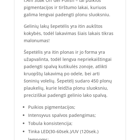
I.Am Soak Off Gel Polish – tai puikios
pigmentacijos ir tirštumo lakai, kuriuos
galima lengvai padengti plonu sluoksniu.
Gelinių lakų šepetėlis yra itin aukštos
kokybės, todėl lakavimas šiais lakais tikras
malonumas!
Šepetėlis yra itin plonas ir jo forma yra
užapvalinta, todėl lengva nepriekaištingai
padengti spalvą kutikulės zonoje, atlikti
kruopštų lakavimą po odele, bei arti
šoninių volelių. Šepetėlį sudaro 450 plonų
plaukelių, kurie leidžia plonu sluoksniu,
preciziškai padengti gelinio lako spalvą.
Puikios pigmentacijos;
Intensyvus spalvos padengimas;
Tobula konsistencija;
Tinka LED(30-60sek.)/UV (120sek.)
lempoms;