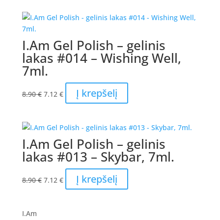
I.Am Gel Polish – gelinis
lakas #014 – Wishing Well,
7ml.
Original
Current
Į krepšelį
8.90
€
7.12
€
price
price
was:
is:
8.90 €.
7.12 €.
I.Am Gel Polish – gelinis
lakas #013 – Skybar, 7ml.
Original
Current
Į krepšelį
8.90
€
7.12
€
price
price
was:
is:
8.90 €.
7.12 €.
I.Am