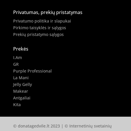
Privatumas, prekių pristatymas
Privatumo politika ir slapukai
Pirkimo taisyklės ir sąlygos
Prekių pristatymo sąlygos
Prekės
I.Am
GR
Purple Professional
La Mani
Jelly Gelly
Makear
Antgaliai
Kita
© donatagedvile.lt 2023 | © Internetinių svetainių