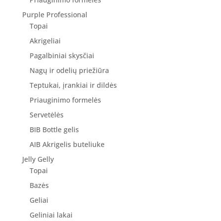
Purple Professional
Topai
Akrigeliai
Pagalbiniai skysčiai
Nagų ir odelių priežiūra
Teptukai, įrankiai ir dildės
Priauginimo formelės
Servetėlės
BIB Bottle gelis
AIB Akrigelis buteliuke
Jelly Gelly
Topai
Bazės
Geliai
Geliniai lakai