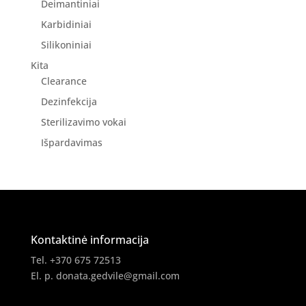
Deimantiniai
Karbidiniai
Silikoniniai
Kita
Clearance
Dezinfekcija
Sterilizavimo vokai
Išpardavimas
Kontaktinė informacija
Tel. +370 675 72513
El. p.
donata.gedvile@gmail.com