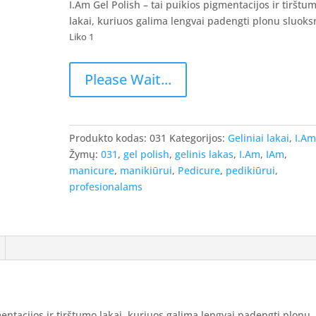
was:
is:
I.Am Gel Polish – tai puikios pigmentacijos ir tirštu
8.90 €.
7.12 €.
lakai, kuriuos galima lengvai padengti plonu sluoks
Liko 1
produkto
Please Wait...
kiekis:
I.Am
Gel
Polish
Produkto kodas:
031
Kategorijos:
Geliniai lakai
,
I.A
-
Žymų:
031
,
gel polish
,
gelinis lakas
,
I.Am
,
IAm
,
gelinis
manicure
,
manikiūrui
,
Pedicure
,
pedikiūrui
,
lakas
profesionalams
#031
-
Touristy,
7ml.
mentacijos ir tirštumo lakai, kuriuos galima lengvai padengti plonu