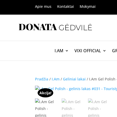
Apie mus
Kontaktai
Mokymai
I.AM
VIXI OFFICIAL
G
Pradžia
/
I.Am
/
Geliniai lakai
/ I.Am Gel Polish 
Akcija!