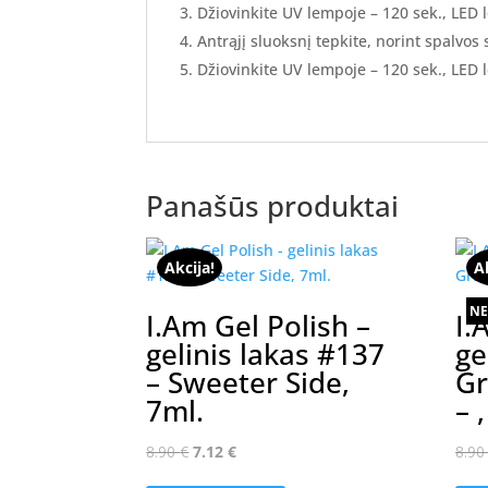
Džiovinkite UV lempoje – 120 sek., LED 
Antrąjį sluoksnį tepkite, norint spalvos
Džiovinkite UV lempoje – 120 sek., LED 
Panašūs produktai
Akcija!
A
NE
I.Am Gel Polish –
I.
gelinis lakas #137
ge
– Sweeter Side,
Gr
7ml.
– 
Original
Current
8.90
€
7.12
€
8.9
price
price