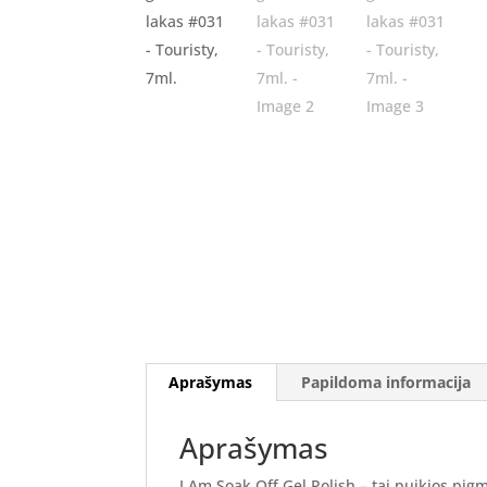
Aprašymas
Papildoma informacija
Aprašymas
I.Am Soak Off Gel Polish – tai puikios pig