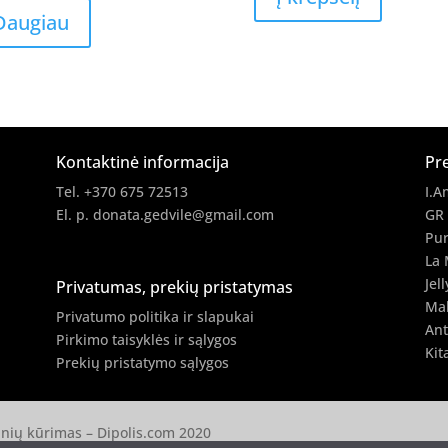
8.90 €.
7.12 €.
was:
is:
Daugiau
8.90 €.
7.12 €.
Kontaktinė informacija
Pr
Tel. +370 675 72513
I.A
El. p.
donata.gedvile@gmail.com
GR
Pur
La 
Jell
Privatumas, prekių pristatymas
Ma
Privatumo politika ir slapukai
Ant
Pirkimo taisyklės ir sąlygos
Kit
Prekių pristatymo sąlygos
ainių kūrimas –
Dipolis.com
2020