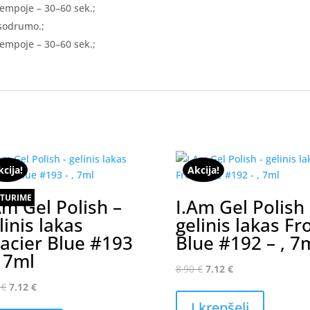
lempoje – 30–60 sek.;
 sodrumo.;
lempoje – 30–60 sek.;
kcija!
Akcija!
TURIME
Am Gel Polish –
I.Am Gel Polish 
linis lakas
gelinis lakas Fr
acier Blue #193
Blue #192 – , 7
, 7ml
Original
Current
8.90
€
7.12
€
price
price
Original
Current
0
€
7.12
€
was:
is:
price
price
Į krepšelį