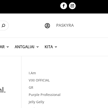
PASKYRA

AR
ANTGALIAI
KITA
I.Am
VIXI OFFICIAL
l.
GR
Purple Professional
Jelly Gelly