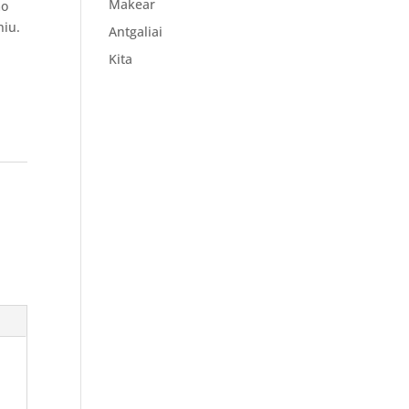
Makear
mo
niu.
Antgaliai
Kita
m