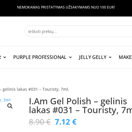
NEMOKAMAS PRISTATYMAS UŽSAKYMAMS NUO 100 EUR!
R
PURPLE PROFESSIONAL
JELLY GELLY
MAKE
– gelinis lakas #031 – Touristy, 7ml.
I.Am Gel Polish – gelinis
lakas #031 – Touristy, 7m
Original
Current
8.90
€
7.12
€
price
price