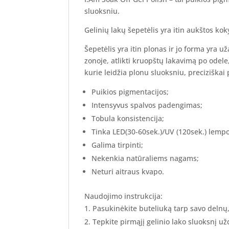
sluoksniu.
Gelinių lakų šepetėlis yra itin aukštos ko
Šepetėlis yra itin plonas ir jo forma yra u
zonoje, atlikti kruopštų lakavimą po odele,
kurie leidžia plonu sluoksniu, preciziškai 
Puikios pigmentacijos;
Intensyvus spalvos padengimas;
Tobula konsistencija;
Tinka LED(30-60sek.)/UV (120sek.) lemp
Galima tirpinti;
Nekenkia natūraliems nagams;
Neturi aitraus kvapo.
Naudojimo instrukcija:
Pasukinėkite buteliuką tarp savo delnų
Tepkite pirmąjį gelinio lako sluoksnį užd