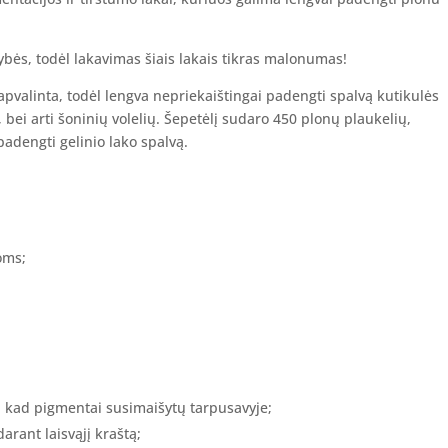
kybės, todėl lakavimas šiais lakais tikras malonumas!
žapvalinta, todėl lengva nepriekaištingai padengti spalvą kutikulės
 bei arti šoninių volelių. Šepetėlį sudaro 450 plonų plaukelių,
padengti gelinio lako spalvą.
oms;
, kad pigmentai susimaišytų tarpusavyje;
arant laisvąjį kraštą;