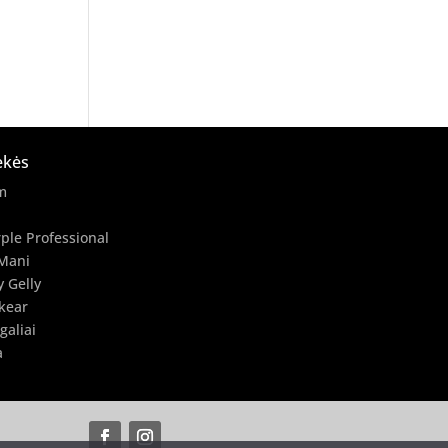
ekės
m
ple Professional
Mani
y Gelly
kear
galiai
a