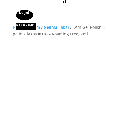
Akcija!
Akcija!
NETURIME
Pradžia
/
I.Am
/
Geliniai lakai
/ I.Am Gel Polish –
gelinis lakas #018 – Roaming Free, 7ml.
Akcija!