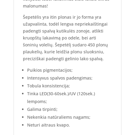
malonumas!
Šepetėlis yra itin plonas ir jo forma yra
užapvalinta, todėl lengva nepriekaištingai
padengti spalvą kutikulės zonoje, atlikti
kruopštų lakavimą po odele, bei arti
šoninių volelių. Šepetėlį sudaro 450 plonų
plaukelių, kurie leidžia plonu sluoksniu,
preciziškai padengti gelinio lako spalvą.
Puikios pigmentacijos;
Intensyvus spalvos padengimas;
Tobula konsistencija;
Tinka LED(30-60sek.)/UV (120sek.)
lempoms;
Galima tirpinti;
Nekenkia natūraliems nagams;
Neturi aitraus kvapo.