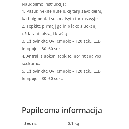
Naudojimo instrukcija:
Pasukinėkite buteliuką tarp savo delnų,
kad pigmentai susimaišytų tarpusavyje;
Tepkite pirmąjį gelinio lako sluoksnį
uždarant laisvąjį kraštą;
Džiovinkite UV lempoje – 120 sek., LED
lempoje – 30–60 sek.;
Antrąjį sluoksnį tepkite, norint spalvos
sodrumo.;
Džiovinkite UV lempoje – 120 sek., LED
lempoje – 30–60 sek.;
Papildoma informacija
Svoris
0.1 kg