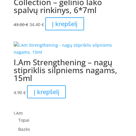
Collection – gelinio lako
spalvų rinkinys, 6*7ml
Original
Current
Į krepšelį
43.00
€
34.40
€
price
price
was:
is:
43.00 €.
34.40 €.
I.Am Strengthening – nagų
stipriklis silpniems nagams,
15ml
Į krepšelį
4.90
€
I.Am
Topai
Bazės