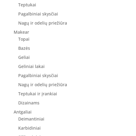
Teptukai
Pagalbiniai skysčiai
Nagų ir odelių priežiūra
Makear
Topai
Bazės
Geliai
Geliniai lakai
Pagalbiniai skysčiai
Nagų ir odelių priežiūra
Teptukai ir įrankiai
Dizainams
Antgaliai
Deimantiniai
Karbidiniai