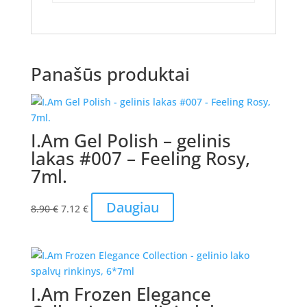
Panašūs produktai
I.Am Gel Polish – gelinis
lakas #007 – Feeling Rosy,
7ml.
Original
Current
Daugiau
8.90
€
7.12
€
price
price
was:
is:
8.90 €.
7.12 €.
I.Am Frozen Elegance