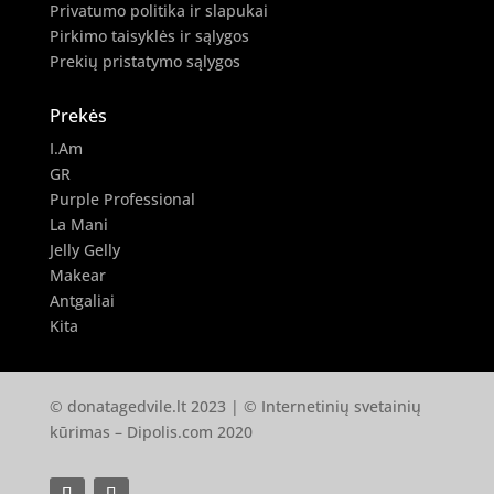
Privatumo politika ir slapukai
Pirkimo taisyklės ir sąlygos
Prekių pristatymo sąlygos
Prekės
I.Am
GR
Purple Professional
La Mani
Jelly Gelly
Makear
Antgaliai
Kita
© donatagedvile.lt 2023 | © Internetinių svetainių
kūrimas –
Dipolis.com
2020