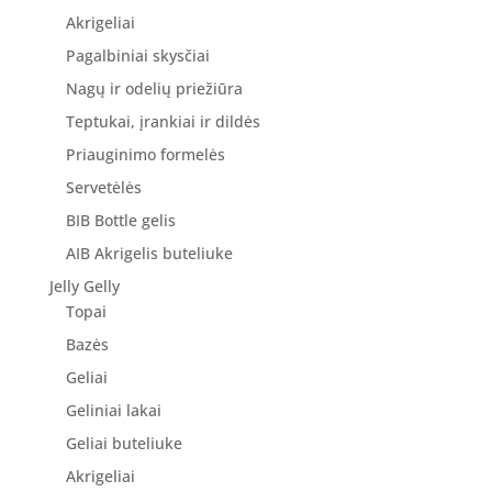
Akrigeliai
Pagalbiniai skysčiai
Nagų ir odelių priežiūra
Teptukai, įrankiai ir dildės
Priauginimo formelės
Servetėlės
BIB Bottle gelis
AIB Akrigelis buteliuke
Jelly Gelly
Topai
Bazės
Geliai
Geliniai lakai
Geliai buteliuke
Akrigeliai