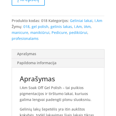
Polish
-
gelinis
Produkto kodas:
018
Kategorijos:
Geliniai lakai
,
I.Am
lakas
Žymų:
018
,
gel polish
,
gelinis lakas
,
I.Am
,
IAm
,
#018
manicure
,
manikiūrui
,
Pedicure
,
pedikiūrui
,
-
profesionalams
Roaming
Free,
7ml.
Aprašymas
Papildoma informacija
Aprašymas
I.Am Soak Off Gel Polish – tai puikios
pigmentacijos ir tirštumo lakai, kuriuos
galima lengvai padengti plonu sluoksniu.
Gelinių lakų šepetėlis yra itin aukštos
kokybės, todėl lakavimas šiais lakais tikras