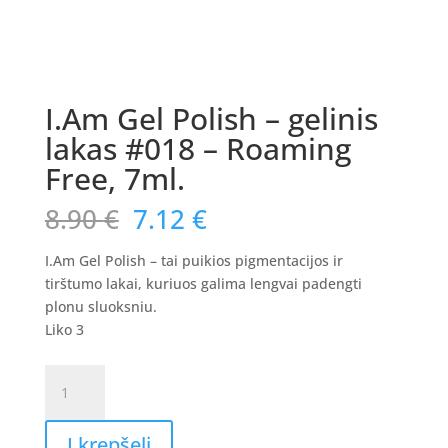
I.Am Gel Polish – gelinis
lakas #018 – Roaming
Free, 7ml.
Original
Current
8.90
€
7.12
€
price
price
was:
is:
I.Am Gel Polish – tai puikios pigmentacijos ir
8.90 €.
7.12 €.
tirštumo lakai, kuriuos galima lengvai padengti
plonu sluoksniu.
Liko 3
produkto
kiekis:
I.Am
Į krepšelį
Gel