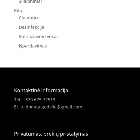
Silikoniniai
Kita
Clearance
Dezinfekcija
Sterilizavimo vokai
Išpardavimas
Kontaktinė informacija
Tel. +370 675 72513
El. p.
donata.gedvile@gmail.com
Privatumas, prekių pristatymas