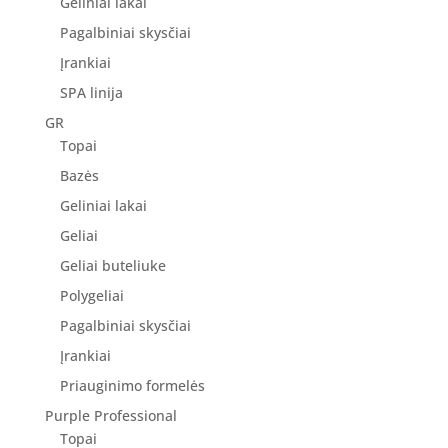
Geliniai lakai
Pagalbiniai skysčiai
Įrankiai
SPA linija
GR
Topai
Bazės
Geliniai lakai
Geliai
Geliai buteliuke
Polygeliai
Pagalbiniai skysčiai
Įrankiai
Priauginimo formelės
Purple Professional
Topai