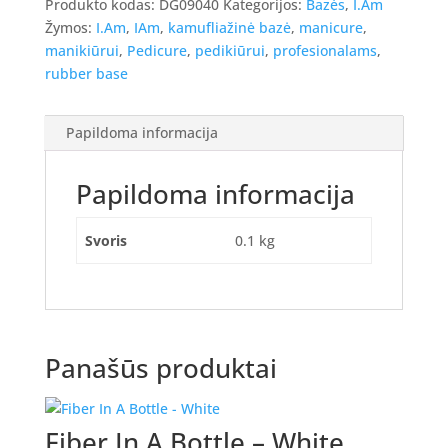
Produkto kodas:
DG09040
Kategorijos:
Bazės
,
I.Am
Bottle
Žymos:
I.Am
,
IAm
,
kamufliažinė bazė
,
manicure
,
-
manikiūrui
,
Pedicure
,
pedikiūrui
,
profesionalams
,
Cover
rubber base
Warm
Pink
Papildoma informacija
Papildoma informacija
Svoris
0.1 kg
Panašūs produktai
Fiber In A Bottle – White