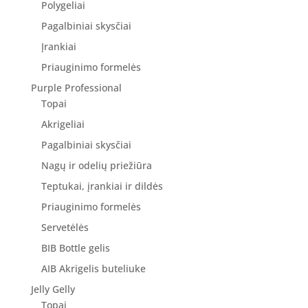
Polygeliai
Pagalbiniai skysčiai
Įrankiai
Priauginimo formelės
Purple Professional
Topai
Akrigeliai
Pagalbiniai skysčiai
Nagų ir odelių priežiūra
Teptukai, įrankiai ir dildės
Priauginimo formelės
Servetėlės
BIB Bottle gelis
AIB Akrigelis buteliuke
Jelly Gelly
Topai