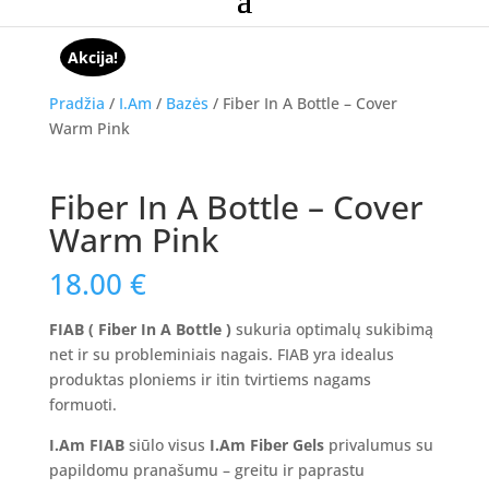
Akcija!
Pradžia
/
I.Am
/
Bazės
/ Fiber In A Bottle – Cover
Warm Pink
Fiber In A Bottle – Cover
Warm Pink
18.00
€
FIAB ( Fiber In A Bottle )
sukuria optimalų sukibimą
net ir su probleminiais nagais. FIAB yra idealus
produktas ploniems ir itin tvirtiems nagams
formuoti.
I.Am FIAB
siūlo visus
I.Am Fiber Gels
privalumus su
papildomu pranašumu – greitu ir paprastu