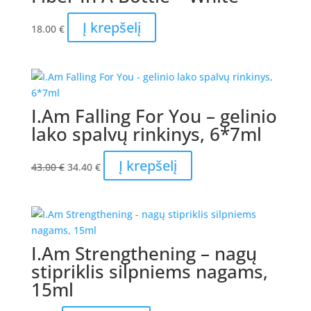
Į krepšelį
18.00
€
I.Am Falling For You – gelinio
lako spalvų rinkinys, 6*7ml
Original
Current
Į krepšelį
43.00
€
34.40
€
price
price
was:
is:
43.00 €.
34.40 €.
I.Am Strengthening – nagų
stipriklis silpniems nagams,
15ml