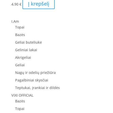
Į krepšelį
4.90
€
I.Am
Topai
Bazės
Geliai buteliuke
Geliniai lakai
Akrigeliai
Geliai
Nagų ir odelių priežiūra
Pagalbiniai skysčiai
Teptukai, įrankiai ir dildės
VIXI OFFICIAL
Bazės
Topai