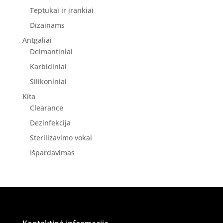
Teptukai ir įrankiai
Dizainams
Antgaliai
Deimantiniai
Karbidiniai
Silikoniniai
Kita
Clearance
Dezinfekcija
Sterilizavimo vokai
Išpardavimas