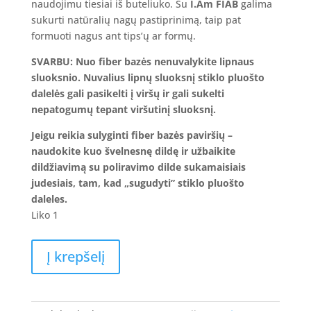
naudojimu tiesiai iš buteliuko. Su
I.Am FIAB
galima
sukurti natūralių nagų pastiprinimą, taip pat
formuoti nagus ant tips’ų ar formų.
SVARBU: Nuo fiber bazės nenuvalykite lipnaus
sluoksnio. Nuvalius lipnų sluoksnį stiklo pluošto
dalelės gali pasikelti į viršų ir gali sukelti
nepatogumų tepant viršutinį sluoksnį.
Jeigu reikia sulyginti fiber bazės paviršių –
naudokite kuo švelnesnę dildę ir užbaikite
dildžiavimą su poliravimo dilde sukamaisiais
judesiais, tam, kad „sugudyti” stiklo pluošto
daleles.
Liko 1
produkto
Į krepšelį
kiekis:
Fiber
In
A