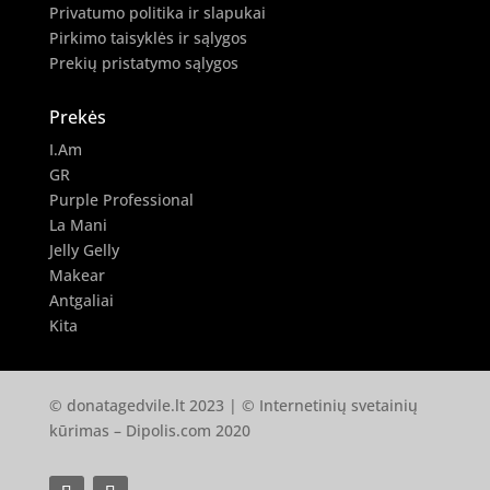
Privatumo politika ir slapukai
Pirkimo taisyklės ir sąlygos
Prekių pristatymo sąlygos
Prekės
I.Am
GR
Purple Professional
La Mani
Jelly Gelly
Makear
Antgaliai
Kita
© donatagedvile.lt 2023 | © Internetinių svetainių
kūrimas –
Dipolis.com
2020