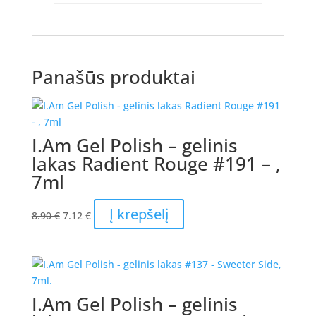
Panašūs produktai
I.Am Gel Polish – gelinis
lakas Radient Rouge #191 – ,
7ml
Original
Current
Į krepšelį
8.90
€
7.12
€
price
price
was:
is:
8.90 €.
7.12 €.
I.Am Gel Polish – gelinis