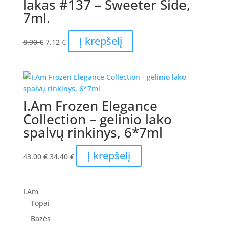
lakas #137 – Sweeter Side,
7ml.
Original
Current
Į krepšelį
8.90
€
7.12
€
price
price
was:
is:
8.90 €.
7.12 €.
I.Am Frozen Elegance
Collection – gelinio lako
spalvų rinkinys, 6*7ml
Original
Current
Į krepšelį
43.00
€
34.40
€
price
price
was:
is:
43.00 €.
34.40 €.
I.Am
Topai
Bazės