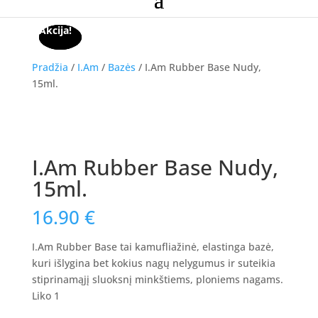
Akcija!
Akcija!
Akcija!
Pradžia
/
I.Am
/
Bazės
/ I.Am Rubber Base Nudy,
15ml.
I.Am Rubber Base Nudy,
15ml.
16.90
€
I.Am Rubber Base tai kamufliažinė, elastinga bazė,
kuri išlygina bet kokius nagų nelygumus ir suteikia
stiprinamąjį sluoksnį minkštiems, ploniems nagams.
Liko 1