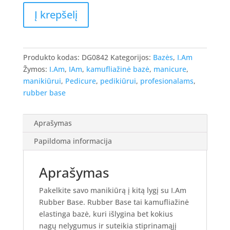
produkto
Į krepšelį
kiekis:
I.Am
Rubber
Base
Produkto kodas:
DG0842
Kategorijos:
Bazės
,
I.Am
Nudy,
Žymos:
I.Am
,
IAm
,
kamufliažinė bazė
,
manicure
,
15ml.
manikiūrui
,
Pedicure
,
pedikiūrui
,
profesionalams
,
rubber base
Aprašymas
Papildoma informacija
Aprašymas
Pakelkite savo manikiūrą į kitą lygį su I.Am
Rubber Base. Rubber Base tai kamufliažinė
elastinga bazė, kuri išlygina bet kokius
nagų nelygumus ir suteikia stiprinamąjį