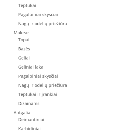
Teptukai
Pagalbiniai skysčiai
Nagų ir odelių priežiūra
Makear
Topai
Bazės
Geliai
Geliniai lakai
Pagalbiniai skysčiai
Nagų ir odelių priežiūra
Teptukai ir įrankiai
Dizainams
Antgaliai
Deimantiniai
Karbidiniai