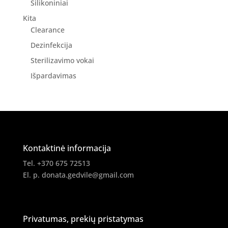
Silikoniniai
Kita
Clearance
Dezinfekcija
Sterilizavimo vokai
Išpardavimas
Kontaktinė informacija
Tel. +370 675 72513
El. p.
donata.gedvile@gmail.com
Privatumas, prekių pristatymas