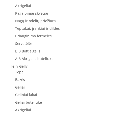
Akrigeliai
Pagalbiniai skysčiai
Nagų ir odelių priežiūra
Teptukai, įrankiai ir dildės
Priauginimo formelės
Servetėlės
BIB Bottle gelis
AIB Akrigelis buteliuke
Jelly Gelly
Topai
Bazės
Geliai
Geliniai lakai
Geliai buteliuke
Akrigeliai