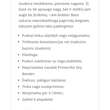
sluoksnį minkštiems, ploniems nagams. Ši
bazė n
e tik apsaugo nagą, bet ir leidžia jam
augti be įtrūkimų. I.Am Rubber Base
sukuria nepriekaištingą pagrindą lengvam,
tobulam gelinio lako padengimui.
Puikiai tinka užpildyti nago nelygumams;
Tirštesnės konsistencijos nei tradicinis
bazinis sluoksnis;
Elastinga;
Puikus sukibimas su nago plokštele;
Neprivaloma naudoti Primer/Air Dry
Bonder;
Švelnus, patogus teptukas;
Tinka nago sustiprinimui;
Ištirpinama per 5-10min.;
Galimi 6 atspalviai;