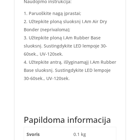
Naudojimo instrukcija:
Paruoškite nagą įprastai;
Užtepkite ploną sluoksnį I.Am Air Dry
Bonder (neprivaloma);
Užtepkite ploną I.Am Rubber Base
sluoksnį. Sustingdykite LED lempoje 30-
60sek., UV-120sek.
Užtepkite antrą, išlyginamąjį I.Am Rubber
Base sluoksnį. Sustingdykite LED lempoje
30-60sek., UV-120sek.
Papildoma informacija
Svoris
0.1 kg