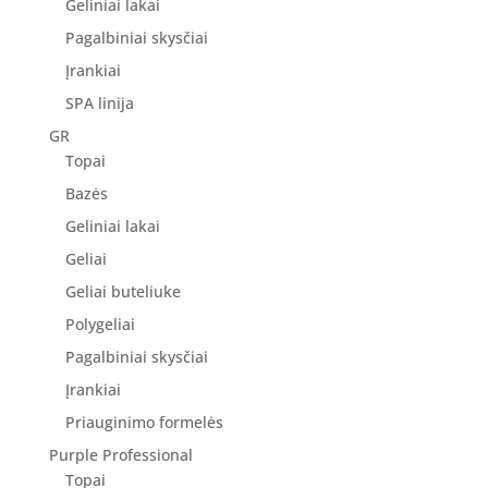
Geliniai lakai
Pagalbiniai skysčiai
Įrankiai
SPA linija
GR
Topai
Bazės
Geliniai lakai
Geliai
Geliai buteliuke
Polygeliai
Pagalbiniai skysčiai
Įrankiai
Priauginimo formelės
Purple Professional
Topai