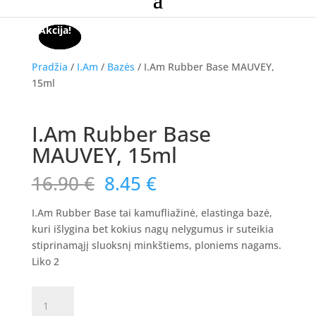
Akcija!
Akcija!
Akcija!
Pradžia
/
I.Am
/
Bazės
/ I.Am Rubber Base MAUVEY,
15ml
Akcija!
I.Am Rubber Base
MAUVEY, 15ml
Original
Current
16.90
€
8.45
€
price
price
was:
is:
I.Am Rubber Base tai kamufliažinė, elastinga bazė,
16.90 €.
8.45 €.
kuri išlygina bet kokius nagų nelygumus ir suteikia
stiprinamąjį sluoksnį minkštiems, ploniems nagams.
Liko 2
produkto
kiekis: