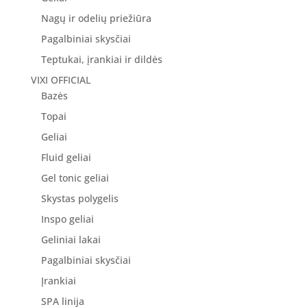
Nagų ir odelių priežiūra
Pagalbiniai skysčiai
Teptukai, įrankiai ir dildės
VIXI OFFICIAL
Bazės
Topai
Geliai
Fluid geliai
Gel tonic geliai
Skystas polygelis
Inspo geliai
Geliniai lakai
Pagalbiniai skysčiai
Įrankiai
SPA linija