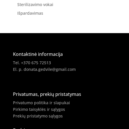
Sterilizavimo vokai
Išpardavimas
Kontaktinė informacija
Tel. +370 675 72513
El. p.
donata.gedvile@gmail.com
Privatumas, prekių pristatymas
Privatumo politika ir slapukai
Pirkimo taisyklės ir sąlygos
Prekių pristatymo sąlygos