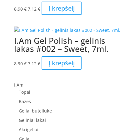
Original
Current
Į krepšelį
8.90
€
7.12
€
price
price
was:
is:
8.90 €.
7.12 €.
I.Am Gel Polish – gelinis
lakas #002 – Sweet, 7ml.
Original
Current
Į krepšelį
8.90
€
7.12
€
price
price
was:
is:
8.90 €.
7.12 €.
I.Am
Topai
Bazės
Geliai buteliuke
Geliniai lakai
Akrigeliai
Geliai