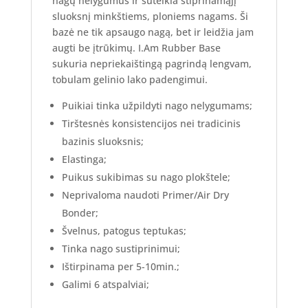
nagų nelygumus ir suteikia stiprinamąjį
sluoksnį minkštiems, ploniems nagams. Ši
bazė n
e tik apsaugo nagą, bet ir leidžia jam
augti be įtrūkimų. I.Am Rubber Base
sukuria nepriekaištingą pagrindą lengvam,
tobulam gelinio lako padengimui.
Puikiai tinka užpildyti nago nelygumams;
Tirštesnės konsistencijos nei tradicinis
bazinis sluoksnis;
Elastinga;
Puikus sukibimas su nago plokštele;
Neprivaloma naudoti Primer/Air Dry
Bonder;
Švelnus, patogus teptukas;
Tinka nago sustiprinimui;
Ištirpinama per 5-10min.;
Galimi 6 atspalviai;