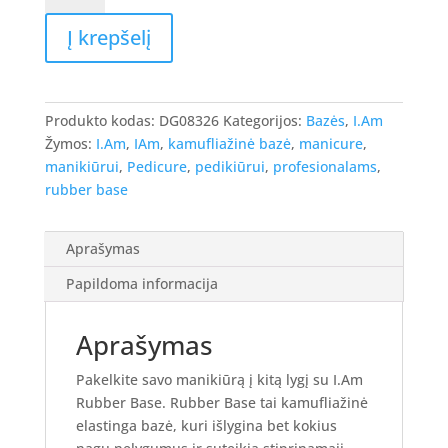
I.Am
Į krepšelį
Rubber
Base
MAUVEY,
15ml
Produkto kodas:
DG08326
Kategorijos:
Bazės
,
I.Am
Žymos:
I.Am
,
IAm
,
kamufliažinė bazė
,
manicure
,
manikiūrui
,
Pedicure
,
pedikiūrui
,
profesionalams
,
rubber base
Aprašymas
Papildoma informacija
Aprašymas
Pakelkite savo manikiūrą į kitą lygį su I.Am
Rubber Base. Rubber Base tai kamufliažinė
elastinga bazė, kuri išlygina bet kokius