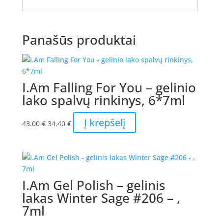
Panašūs produktai
I.Am Falling For You – gelinio
lako spalvų rinkinys, 6*7ml
Original
Current
Į krepšelį
43.00
€
34.40
€
price
price
was:
is:
43.00 €.
34.40 €.
I.Am Gel Polish – gelinis
lakas Winter Sage #206 – ,
7ml