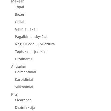
Makear
Topai
Bazės
Geliai
Geliniai lakai
Pagalbiniai skysčiai
Nagų ir odelių priežiūra
Teptukai ir įrankiai
Dizainams
Antgaliai
Deimantiniai
Karbidiniai
Silikoniniai
Kita
Clearance
Dezinfekcija