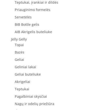
Teptukai, įrankiai ir dildės
Priauginimo formelės
Servetėlės
BIB Bottle gelis
AIB Akrigelis buteliuke
Jelly Gelly
Topai
Bazės
Geliai
Geliniai lakai
Geliai buteliuke
Akrigeliai
Teptukai
Pagalbiniai skysčiai
Nagų ir odelių priežiūra