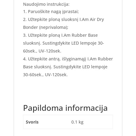
Naudojimo instrukcija:
Paruoškite nagą įprastai;
Užtepkite ploną sluoksnį I.Am Air Dry
Bonder (neprivaloma);
Užtepkite ploną I.Am Rubber Base
sluoksnį. Sustingdykite LED lempoje 30-
60sek., UV-120sek.
Užtepkite antrą, išlyginamąjį I.Am Rubber
Base sluoksnį. Sustingdykite LED lempoje
30-60sek., UV-120sek.
Papildoma informacija
Svoris
0.1 kg