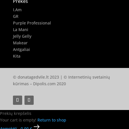
Prekės
I.Am
GR
Purple Professional
La Mani
Jelly Gelly
Makear
Antgaliai
Kita
© donatagedvile.lt 2023 | © Internetinių svetainių
kūrimas –
Dipolis.com
2020
Prekių krepšelis
Your cart is empty!
Return to shop
Apmokėti
-
0.00 €