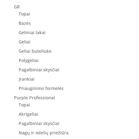
GR
Topai
Bazės
Geliniai lakai
Geliai
Geliai buteliuke
Polygeliai
Pagalbiniai skysčiai
Įrankiai
Priauginimo formelės
Purple Professional
Topai
Akrigeliai
Pagalbiniai skysčiai
Nagų ir odelių priežiūra