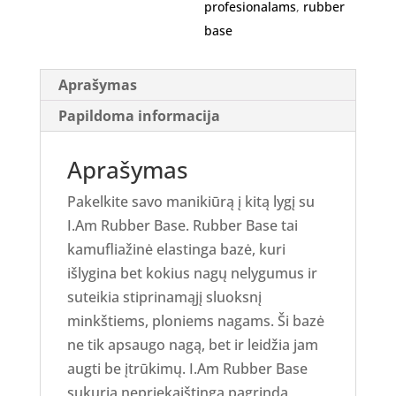
profesionalams
,
rubber
base
Aprašymas
Papildoma informacija
Aprašymas
Pakelkite savo manikiūrą į kitą lygį su
I.Am Rubber Base. Rubber Base tai
kamufliažinė elastinga bazė, kuri
išlygina bet kokius nagų nelygumus ir
suteikia stiprinamąjį sluoksnį
minkštiems, ploniems nagams. Ši bazė
n
e tik apsaugo nagą, bet ir leidžia jam
augti be įtrūkimų. I.Am Rubber Base
sukuria nepriekaištingą pagrindą