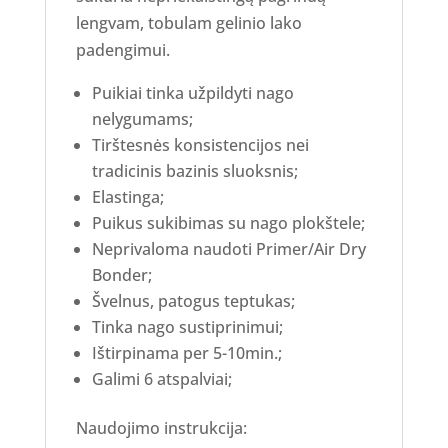
lengvam, tobulam gelinio lako
padengimui.
Puikiai tinka užpildyti nago
nelygumams;
Tirštesnės konsistencijos nei
tradicinis bazinis sluoksnis;
Elastinga;
Puikus sukibimas su nago plokštele;
Neprivaloma naudoti Primer/Air Dry
Bonder;
Švelnus, patogus teptukas;
Tinka nago sustiprinimui;
Ištirpinama per 5-10min.;
Galimi 6 atspalviai;
Naudojimo instrukcija: