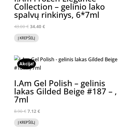
Collection – gelinio lako
spalvų rinkinys, 6*7ml
Original
Current
43.00
€
34.40
€
price
price
Į KREPŠELĮ
was:
is:
43.00 €.
34.40 €.
Akcija!
I.Am Gel Polish – gelinis
lakas Gilded Beige #187 – ,
7ml
Original
Current
8.90
€
7.12
€
price
price
Į KREPŠELĮ
was:
is:
8.90 €.
7.12 €.