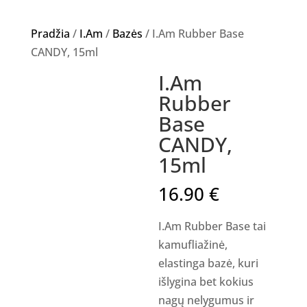
Pradžia
/
I.Am
/
Bazės
/ I.Am Rubber Base
CANDY, 15ml
I.Am
Rubber
Base
CANDY,
15ml
16.90
€
I.Am Rubber Base tai
kamufliažinė,
elastinga bazė, kuri
išlygina bet kokius
nagų nelygumus ir