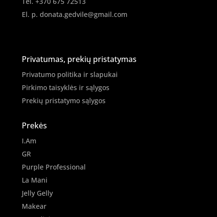
Tel. +370 675 72513
El. p.
donata.gedvile@gmail.com
Privatumas, prekių pristatymas
Privatumo politika ir slapukai
Pirkimo taisyklės ir sąlygos
Prekių pristatymo sąlygos
Prekės
I.Am
GR
Purple Professional
La Mani
Jelly Gelly
Makear