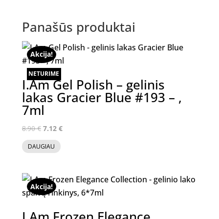
Panašūs produktai
Akcija!
NETURIME
I.Am Gel Polish – gelinis
lakas Gracier Blue #193 – ,
7ml
Original
Current
8.90
€
7.12
€
price
price
DAUGIAU
was:
is:
8.90 €.
7.12 €.
Akcija!
I.Am Frozen Elegance