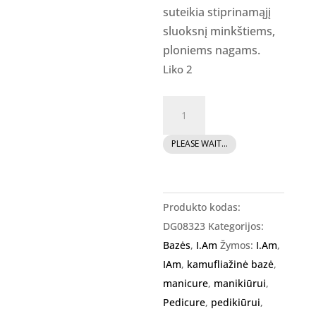
suteikia stiprinamąjį
sluoksnį minkštiems,
ploniems nagams.
Liko 2
produkto
kiekis:
I.Am
PLEASE WAIT...
Rubber
Base
CANDY,
Produkto kodas:
15ml
DG08323
Kategorijos:
Bazės
,
I.Am
Žymos:
I.Am
,
IAm
,
kamufliažinė bazė
,
manicure
,
manikiūrui
,
Pedicure
,
pedikiūrui
,