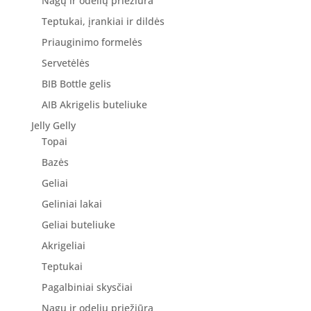
Nagų ir odelių priežiūra
Teptukai, įrankiai ir dildės
Priauginimo formelės
Servetėlės
BIB Bottle gelis
AIB Akrigelis buteliuke
Jelly Gelly
Topai
Bazės
Geliai
Geliniai lakai
Geliai buteliuke
Akrigeliai
Teptukai
Pagalbiniai skysčiai
Nagų ir odelių priežiūra