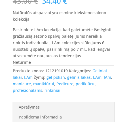
Original
Current
43.00
€
34.40
€
price
price
was:
is:
Natūralūs atspalviai yra esminė kiekvieno salono
43.00 €.
34.40 €.
kolekcija.
Pasirinkite I.Am kolekciją, kad galėtumėte išmėginti
gražiausią sezono spalvų paletę. Jums nereikia
rinktis individualiai, I.Am kolekcijos siūlo jums 6
nuostabių spalvų pasirinkimą po 7 ml., kad lengvai
atrastumėte naujausias tendencijas.
Neturime
Produkto kodas:
1212191019
Kategorijos:
Geliniai
lakai
,
I.Am
Žymų:
gel polish
,
gelinis lakas
,
I.Am
,
IAm
,
manicure
,
manikiūrui
,
Pedicure
,
pedikiūrui
,
profesionalams
,
rinkiniai
Aprašymas
Papildoma informacija