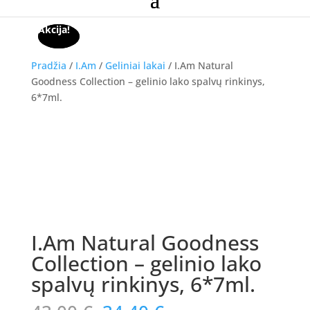
Akcija!
Akcija!
Pradžia
/
I.Am
/
Geliniai lakai
/ I.Am Natural
Goodness Collection – gelinio lako spalvų rinkinys,
6*7ml.
Akcija!
NETURIME
I.Am Natural Goodness
Collection – gelinio lako
spalvų rinkinys, 6*7ml.