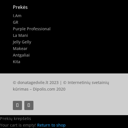
Prekės
I.Am
GR
Purple Professional
La Mani
Jelly Gelly
Makear
Antgaliai
Kita
© donatagedvile.lt 2023 | © Internetinių svetainių
kūrimas –
Dipolis.com
2020
Prekių krepšelis
Your cart is empty!
Return to shop