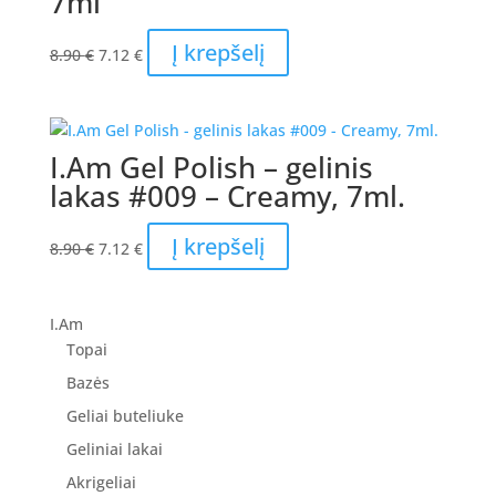
7ml
Original
Current
Į krepšelį
8.90
€
7.12
€
price
price
was:
is:
8.90 €.
7.12 €.
I.Am Gel Polish – gelinis
lakas #009 – Creamy, 7ml.
Original
Current
Į krepšelį
8.90
€
7.12
€
price
price
was:
is:
8.90 €.
7.12 €.
I.Am
Topai
Bazės
Geliai buteliuke
Geliniai lakai
Akrigeliai