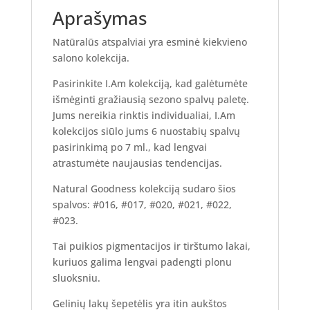
Aprašymas
Natūralūs atspalviai yra esminė kiekvieno
salono kolekcija.
Pasirinkite I.Am kolekciją, kad galėtumėte
išmėginti gražiausią sezono spalvų paletę.
Jums nereikia rinktis individualiai, I.Am
kolekcijos siūlo jums 6 nuostabių spalvų
pasirinkimą po 7 ml., kad lengvai
atrastumėte naujausias tendencijas.
Natural Goodness kolekciją sudaro šios
spalvos: #016, #017, #020, #021, #022,
#023.
Tai puikios pigmentacijos ir tirštumo lakai,
kuriuos galima lengvai padengti plonu
sluoksniu.
Gelinių lakų šepetėlis yra itin aukštos