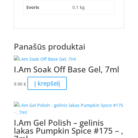
Svoris
0.1 kg
Panašūs produktai
I.Am Soak Off Base Gel, 7ml
Į krepšelį
9.90
€
I.Am Gel Polish – gelinis
lakas Pumpkin Spice #175 – ,