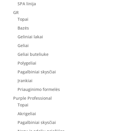
SPA linija
GR
Topai
Bazės
Geliniai lakai
Geliai
Geliai buteliuke
Polygeliai
Pagalbiniai skysčiai
Įrankiai
Priauginimo formelės
Purple Professional
Topai
Akrigeliai
Pagalbiniai skysčiai