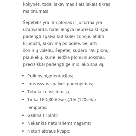
kokybės, todėl lakavimas šiais lakais tikras
malonumas!
Šepetėlis yra itin plonas ir jo forma yra
užapvalinta, todėl lengva nepriekaištingai
padengti spalvą kutikulės zonoje, atlikti
kruopštų lakavimą po odele, bei arti
šoninių volelių. Šepetėlį sudaro 450 plonų
plaukelių, kurie leidžia plonu sluoksniu,
preciziškai padengti gelinio lako spalvą.
Puikios pigmentacijos;
Intensyvus spalvos padengimas;
Tobula konsistencija;
Tinka LED(30-60sek.)/UV (120sek.)
lempoms;
Galima tirpinti;
Nekenkia natūraliems nagams;
Neturi aitraus kvapo;