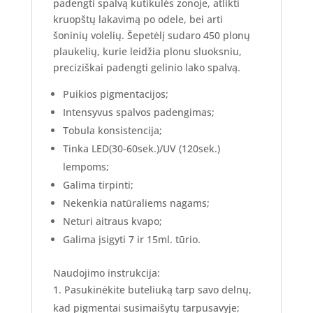
padengti spalvą kutikulės zonoje, atlikti
kruopštų lakavimą po odele, bei arti
šoninių volelių. Šepetėlį sudaro 450 plonų
plaukelių, kurie leidžia plonu sluoksniu,
preciziškai padengti gelinio lako spalvą.
Puikios pigmentacijos;
Intensyvus spalvos padengimas;
Tobula konsistencija;
Tinka LED(30-60sek.)/UV (120sek.)
lempoms;
Galima tirpinti;
Nekenkia natūraliems nagams;
Neturi aitraus kvapo;
Galima įsigyti 7 ir 15ml. tūrio.
Naudojimo instrukcija:
Pasukinėkite buteliuką tarp savo delnų,
kad pigmentai susimaišytų tarpusavyje;