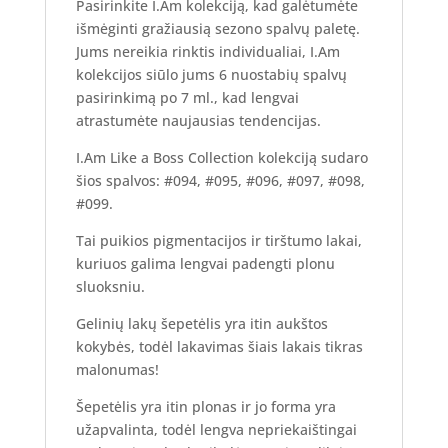
Pasirinkite I.Am kolekciją, kad galėtumėte
išmėginti gražiausią sezono spalvų paletę.
Jums nereikia rinktis individualiai, I.Am
kolekcijos siūlo jums 6 nuostabių spalvų
pasirinkimą po 7 ml., kad lengvai
atrastumėte naujausias tendencijas.
I.Am Like a Boss Collection kolekciją sudaro
šios spalvos: #094, #095, #096, #097, #098,
#099.
Tai puikios pigmentacijos ir tirštumo lakai,
kuriuos galima lengvai padengti plonu
sluoksniu.
Gelinių lakų šepetėlis yra itin aukštos
kokybės, todėl lakavimas šiais lakais tikras
malonumas!
Šepetėlis yra itin plonas ir jo forma yra
užapvalinta, todėl lengva nepriekaištingai