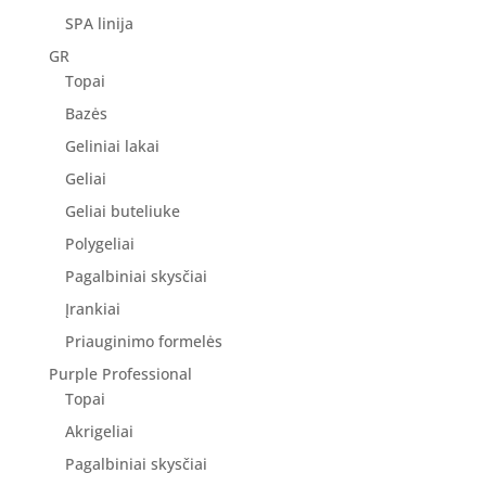
SPA linija
GR
Topai
Bazės
Geliniai lakai
Geliai
Geliai buteliuke
Polygeliai
Pagalbiniai skysčiai
Įrankiai
Priauginimo formelės
Purple Professional
Topai
Akrigeliai
Pagalbiniai skysčiai