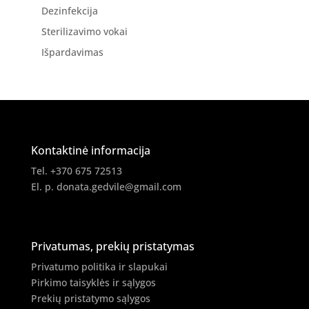
Dezinfekcija
Sterilizavimo vokai
Išpardavimas
Kontaktinė informacija
Tel. +370 675 72513
El. p.
donata.gedvile@gmail.com
Privatumas, prekių pristatymas
Privatumo politika ir slapukai
Pirkimo taisyklės ir sąlygos
Prekių pristatymo sąlygos