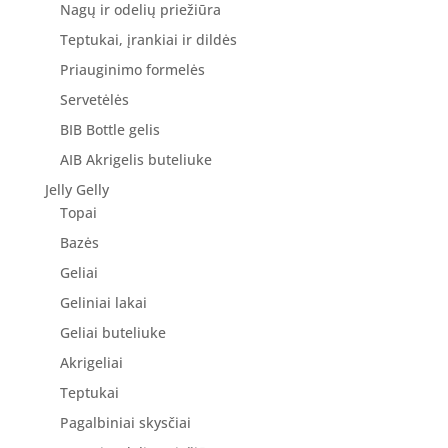
Nagų ir odelių priežiūra
Teptukai, įrankiai ir dildės
Priauginimo formelės
Servetėlės
BIB Bottle gelis
AIB Akrigelis buteliuke
Jelly Gelly
Topai
Bazės
Geliai
Geliniai lakai
Geliai buteliuke
Akrigeliai
Teptukai
Pagalbiniai skysčiai