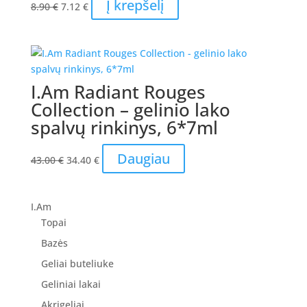
Original
Current
Į krepšelį
8.90
€
7.12
€
price
price
was:
is:
8.90 €.
7.12 €.
I.Am Radiant Rouges
Collection – gelinio lako
spalvų rinkinys, 6*7ml
Original
Current
Daugiau
43.00
€
34.40
€
price
price
was:
is:
43.00 €.
34.40 €.
I.Am
Topai
Bazės
Geliai buteliuke
Geliniai lakai
Akrigeliai