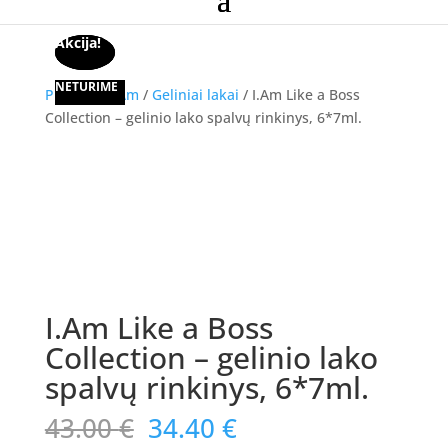
Akcija!
Akcija!
Akcija!
NETURIME
Pradžia
/
I.Am
/
Geliniai lakai
/ I.Am Like a Boss
Collection – gelinio lako spalvų rinkinys, 6*7ml.
Akcija!
NETURIME
I.Am Like a Boss
Collection – gelinio lako
spalvų rinkinys, 6*7ml.
Original
Current
43.00
€
34.40
€