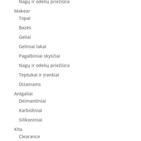
Nagų ir odelių priežiūra
Makear
Topai
Bazės
Geliai
Geliniai lakai
Pagalbiniai skysčiai
Nagų ir odelių priežiūra
Teptukai ir įrankiai
Dizainams
Antgaliai
Deimantiniai
Karbidiniai
Silikoniniai
Kita
Clearance