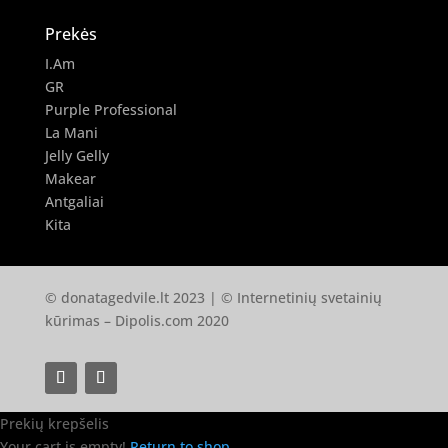
Prekės
I.Am
GR
Purple Professional
La Mani
Jelly Gelly
Makear
Antgaliai
Kita
© donatagedvile.lt 2023 | © Internetinių svetainių
kūrimas –
Dipolis.com
2020
Prekių krepšelis
Your cart is empty!
Return to shop