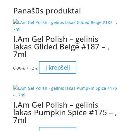
Panašūs produktai
I.Am Gel Polish – gelinis
lakas Gilded Beige #187 – ,
7ml
Original
Current
Į krepšelį
8.90
€
7.12
€
price
price
was:
is:
8.90 €.
7.12 €.
I.Am Gel Polish – gelinis
lakas Pumpkin Spice #175 – ,
7ml