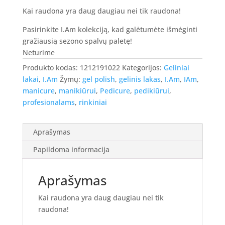
price
price
was:
is:
Kai raudona yra daug daugiau nei tik raudona!
43.00 €.
34.40 €.
Pasirinkite I.Am kolekciją, kad galėtumėte išmėginti
gražiausią sezono spalvų paletę!
Neturime
Produkto kodas:
1212191022
Kategorijos:
Geliniai
lakai
,
I.Am
Žymų:
gel polish
,
gelinis lakas
,
I.Am
,
IAm
,
manicure
,
manikiūrui
,
Pedicure
,
pedikiūrui
,
profesionalams
,
rinkiniai
Aprašymas
Papildoma informacija
Aprašymas
Kai raudona yra daug daugiau nei tik
raudona!