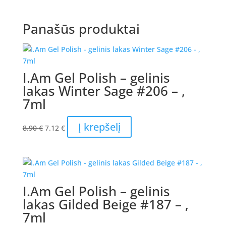
Panašūs produktai
I.Am Gel Polish – gelinis
lakas Winter Sage #206 – ,
7ml
Original
Current
Į krepšelį
8.90
€
7.12
€
price
price
was:
is:
8.90 €.
7.12 €.
I.Am Gel Polish – gelinis
lakas Gilded Beige #187 – ,
7ml