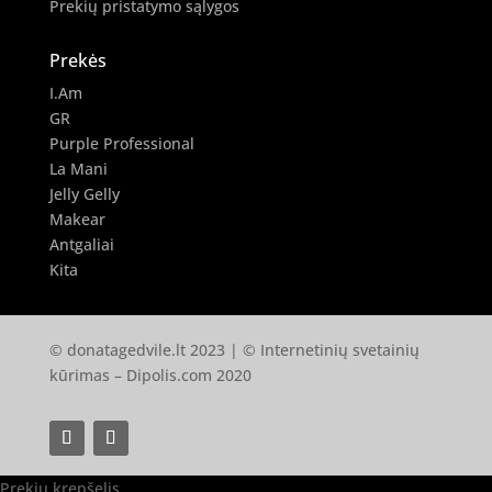
Prekių pristatymo sąlygos
Prekės
I.Am
GR
Purple Professional
La Mani
Jelly Gelly
Makear
Antgaliai
Kita
© donatagedvile.lt 2023 | © Internetinių svetainių
kūrimas –
Dipolis.com
2020
Prekių krepšelis