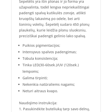
Šepetėlis yra itin plonas ir jo forma yra
užapvalinta, todėl lengva nepriekaištingai
padengti spalvą kutikulės zonoje, atlikti
kruopštų lakavimą po odele, bei arti
šoninių volelių. Šepetėlį sudaro 450 plonų
plaukelių, kurie leidžia plonu sluoksniu,
preciziškai padengti gelinio lako spalvą.
Puikios pigmentacijos;
Intensyvus spalvos padengimas;
Tobula konsistencija;
Tinka LED(30-60sek.)/UV (120sek.)
lempoms;
Galima tirpinti;
Nekenkia natūraliems nagams;
Neturi aitraus kvapo.
Naudojimo instrukcija:
Pasukinėkite buteliuką tarp savo delnų,