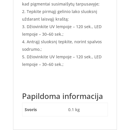
kad pigmentai susimaišytų tarpusavyje;
Tepkite pirmąjį gelinio lako sluoksnį
uždarant laisvąjį kraštą;
Džiovinkite UV lempoje – 120 sek., LED
lempoje – 30–60 sek.;
Antrąjį sluoksnį tepkite, norint spalvos
sodrumo.;
Džiovinkite UV lempoje – 120 sek., LED
lempoje – 30–60 sek.;
Papildoma informacija
Svoris
0.1 kg