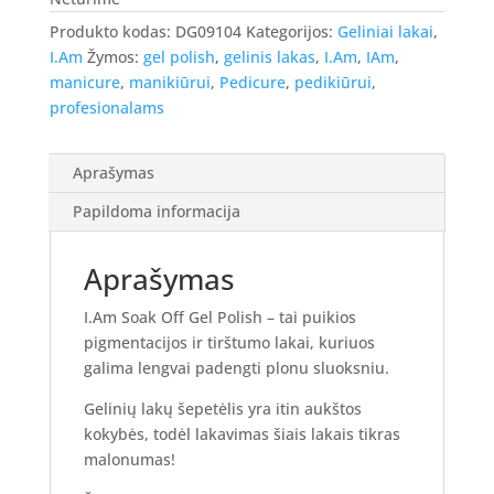
Produkto kodas:
DG09104
Kategorijos:
Geliniai lakai
,
I.Am
Žymos:
gel polish
,
gelinis lakas
,
I.Am
,
IAm
,
manicure
,
manikiūrui
,
Pedicure
,
pedikiūrui
,
profesionalams
Aprašymas
Papildoma informacija
Aprašymas
I.Am Soak Off Gel Polish – tai puikios
pigmentacijos ir tirštumo lakai, kuriuos
galima lengvai padengti plonu sluoksniu.
Gelinių lakų šepetėlis yra itin aukštos
kokybės, todėl lakavimas šiais lakais tikras
malonumas!