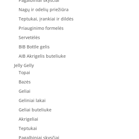
Pagalbiniai skysčiai
Nagų ir odelių priežiūra
Teptukai, įrankiai ir dildės
Priauginimo formelės
Servetėlės
BIB Bottle gelis
AIB Akrigelis buteliuke
Jelly Gelly
Topai
Bazės
Geliai
Geliniai lakai
Geliai buteliuke
Akrigeliai
Teptukai
Pagalbiniai skysčiai