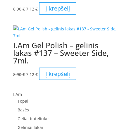
Original
Current
Į krepšelį
8.90
€
7.12
€
price
price
was:
is:
8.90 €.
7.12 €.
I.Am Gel Polish – gelinis
lakas #137 – Sweeter Side,
7ml.
Original
Current
Į krepšelį
8.90
€
7.12
€
price
price
was:
is:
8.90 €.
7.12 €.
I.Am
Topai
Bazės
Geliai buteliuke
Geliniai lakai