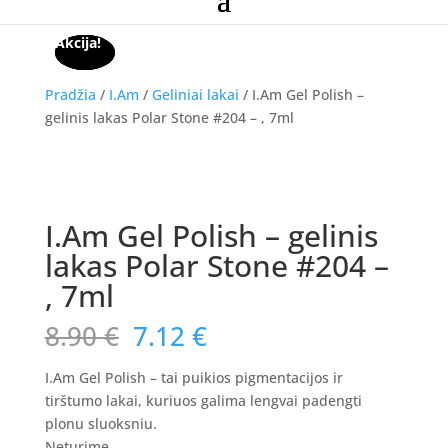
Akcija!
Akcija!
Akcija!
Pradžia
/
I.Am
/
Geliniai lakai
/ I.Am Gel Polish –
gelinis lakas Polar Stone #204 – , 7ml
Akcija!
NETURIME
I.Am Gel Polish – gelinis
lakas Polar Stone #204 –
, 7ml
Original
Current
8.90
€
7.12
€
price
price
was:
is:
I.Am Gel Polish – tai puikios pigmentacijos ir
8.90 €.
7.12 €.
tirštumo lakai, kuriuos galima lengvai padengti
plonu sluoksniu.
Neturime