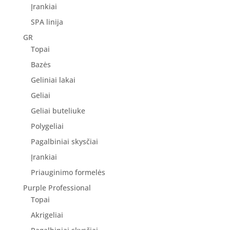
Įrankiai
SPA linija
GR
Topai
Bazės
Geliniai lakai
Geliai
Geliai buteliuke
Polygeliai
Pagalbiniai skysčiai
Įrankiai
Priauginimo formelės
Purple Professional
Topai
Akrigeliai