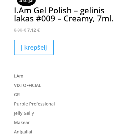
Akcija!
I.Am Gel Polish – gelinis
lakas #009 – Creamy, 7ml.
Original
Current
8.90
€
7.12
€
price
price
was:
is:
Į krepšelį
8.90 €.
7.12 €.
I.Am
VIXI OFFICIAL
GR
Purple Professional
Jelly Gelly
Makear
Antgaliai