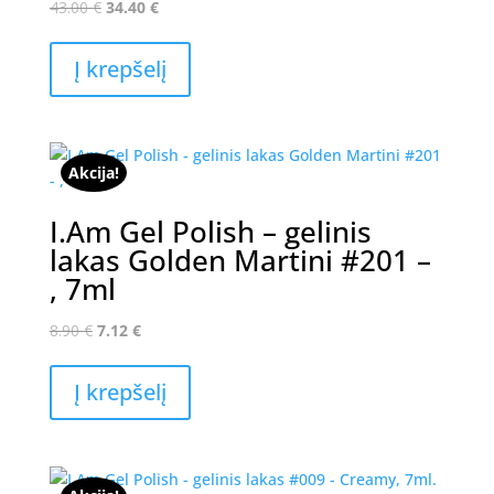
Original
Current
43.00
€
34.40
€
price
price
was:
is:
Į krepšelį
43.00 €.
34.40 €.
Akcija!
I.Am Gel Polish – gelinis
lakas Golden Martini #201 –
, 7ml
Original
Current
8.90
€
7.12
€
price
price
was:
is:
Į krepšelį
8.90 €.
7.12 €.