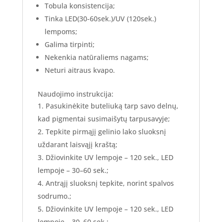
Tobula konsistencija;
Tinka LED(30-60sek.)/UV (120sek.)
lempoms;
Galima tirpinti;
Nekenkia natūraliems nagams;
Neturi aitraus kvapo.
Naudojimo instrukcija:
Pasukinėkite buteliuką tarp savo delnų,
kad pigmentai susimaišytų tarpusavyje;
Tepkite pirmąjį gelinio lako sluoksnį
uždarant laisvąjį kraštą;
Džiovinkite UV lempoje – 120 sek., LED
lempoje – 30–60 sek.;
Antrąjį sluoksnį tepkite, norint spalvos
sodrumo.;
Džiovinkite UV lempoje – 120 sek., LED
lempoje – 30–60 sek.;