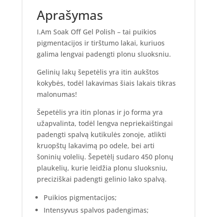
Aprašymas
I.Am Soak Off Gel Polish – tai puikios
pigmentacijos ir tirštumo lakai, kuriuos
galima lengvai padengti plonu sluoksniu.
Gelinių lakų šepetėlis yra itin aukštos
kokybės, todėl lakavimas šiais lakais tikras
malonumas!
Šepetėlis yra itin plonas ir jo forma yra
užapvalinta, todėl lengva nepriekaištingai
padengti spalvą kutikulės zonoje, atlikti
kruopštų lakavimą po odele, bei arti
šoninių volelių. Šepetėlį sudaro 450 plonų
plaukelių, kurie leidžia plonu sluoksniu,
preciziškai padengti gelinio lako spalvą.
Puikios pigmentacijos;
Intensyvus spalvos padengimas;