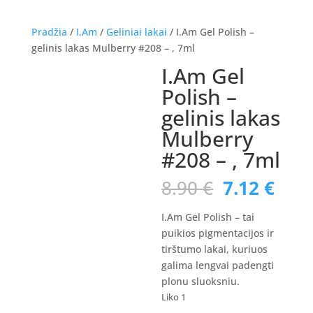
Pradžia
/
I.Am
/
Geliniai lakai
/ I.Am Gel Polish –
gelinis lakas Mulberry #208 – , 7ml
I.Am Gel
Akcija!
Polish –
gelinis lakas
Mulberry
#208 – , 7ml
Original
Curr
8.90
€
7.12
€
price
pric
was:
is:
I.Am Gel Polish – tai
8.90 €.
7.12
puikios pigmentacijos ir
tirštumo lakai, kuriuos
galima lengvai padengti
plonu sluoksniu.
Liko 1