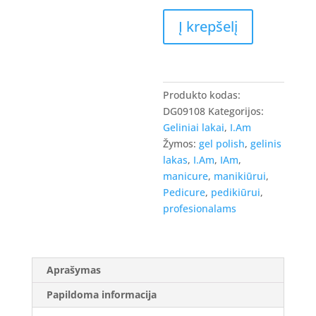
produkto
Į krepšelį
kiekis:
I.Am
Gel
Polish
Produkto kodas:
-
DG09108
Kategorijos:
gelinis
Geliniai lakai
,
I.Am
lakas
Žymos:
gel polish
,
gelinis
Mulberry
lakas
,
I.Am
,
IAm
,
#208
manicure
,
manikiūrui
,
-
Pedicure
,
pedikiūrui
,
,
profesionalams
7ml
Aprašymas
Papildoma informacija