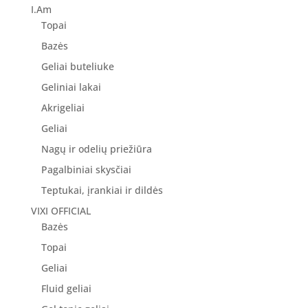
I.Am
Topai
Bazės
Geliai buteliuke
Geliniai lakai
Akrigeliai
Geliai
Nagų ir odelių priežiūra
Pagalbiniai skysčiai
Teptukai, įrankiai ir dildės
VIXI OFFICIAL
Bazės
Topai
Geliai
Fluid geliai