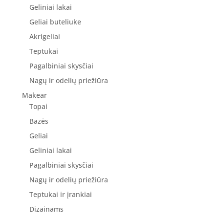
Geliniai lakai
Geliai buteliuke
Akrigeliai
Teptukai
Pagalbiniai skysčiai
Nagų ir odelių priežiūra
Makear
Topai
Bazės
Geliai
Geliniai lakai
Pagalbiniai skysčiai
Nagų ir odelių priežiūra
Teptukai ir įrankiai
Dizainams