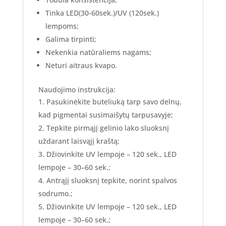
Tinka LED(30-60sek.)/UV (120sek.)
lempoms;
Galima tirpinti;
Nekenkia natūraliems nagams;
Neturi aitraus kvapo.
Naudojimo instrukcija:
Pasukinėkite buteliuką tarp savo delnų,
kad pigmentai susimaišytų tarpusavyje;
Tepkite pirmąjį gelinio lako sluoksnį
uždarant laisvąjį kraštą;
Džiovinkite UV lempoje – 120 sek., LED
lempoje – 30–60 sek.;
Antrąjį sluoksnį tepkite, norint spalvos
sodrumo.;
Džiovinkite UV lempoje – 120 sek., LED
lempoje – 30–60 sek.;