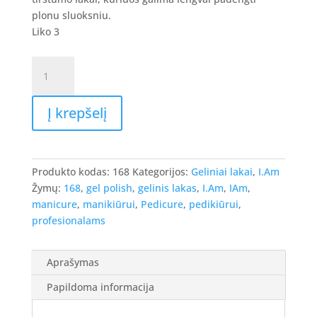
8.90 €.
7.12 €.
plonu sluoksniu.
Liko 3
produkto
kiekis:
I.Am
Į krepšelį
Gel
Polish
-
gelinis
Produkto kodas:
168
Kategorijos:
Geliniai lakai
,
I.Am
lakas
Žymų:
168
,
gel polish
,
gelinis lakas
,
I.Am
,
IAm
,
#168
manicure
,
manikiūrui
,
Pedicure
,
pedikiūrui
,
-
profesionalams
Grasshopper,
7ml.
Aprašymas
Papildoma informacija