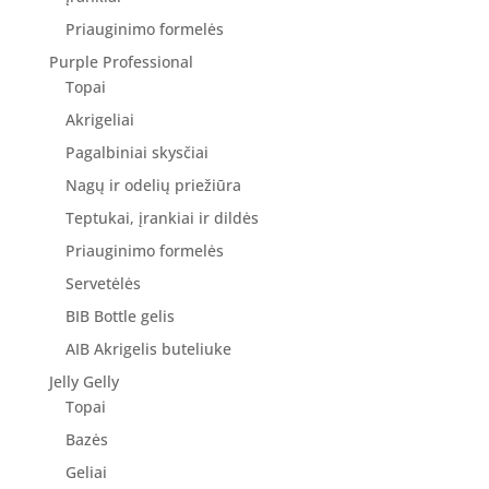
Priauginimo formelės
Purple Professional
Topai
Akrigeliai
Pagalbiniai skysčiai
Nagų ir odelių priežiūra
Teptukai, įrankiai ir dildės
Priauginimo formelės
Servetėlės
BIB Bottle gelis
AIB Akrigelis buteliuke
Jelly Gelly
Topai
Bazės
Geliai