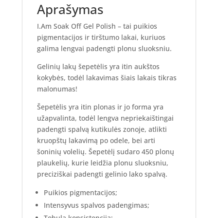
Aprašymas
I.Am Soak Off Gel Polish – tai puikios
pigmentacijos ir tirštumo lakai, kuriuos
galima lengvai padengti plonu sluoksniu.
Gelinių lakų šepetėlis yra itin aukštos
kokybės, todėl lakavimas šiais lakais tikras
malonumas!
Šepetėlis yra itin plonas ir jo forma yra
užapvalinta, todėl lengva nepriekaištingai
padengti spalvą kutikulės zonoje, atlikti
kruopštų lakavimą po odele, bei arti
šoninių volelių. Šepetėlį sudaro 450 plonų
plaukelių, kurie leidžia plonu sluoksniu,
preciziškai padengti gelinio lako spalvą.
Puikios pigmentacijos;
Intensyvus spalvos padengimas;
Tobula konsistencija;