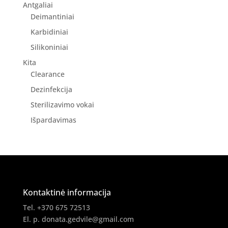
Antgaliai
Deimantiniai
Karbidiniai
Silikoniniai
Kita
Clearance
Dezinfekcija
Sterilizavimo vokai
Išpardavimas
Kontaktinė informacija
Tel. +370 675 72513
El. p.
donata.gedvile@gmail.com