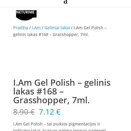
Akcija!
NETURIME
Pradžia
/
I.Am
/
Geliniai lakai
/ I.Am Gel Polish –
gelinis lakas #168 – Grasshopper, 7ml.
Akcija!
I.Am Gel Polish – gelinis
lakas #168 –
Grasshopper, 7ml.
Original
Current
8.90
€
7.12
€
price
price
was:
is:
I.Am Gel Polish – tai puikios pigmentacijos ir
tirštumo lakai, kuriuos galima lengvai padengti