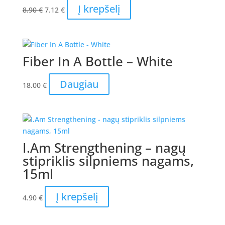
Original
Current
Į krepšelį
8.90
€
7.12
€
price
price
was:
is:
8.90 €.
7.12 €.
Fiber In A Bottle – White
Daugiau
18.00
€
I.Am Strengthening – nagų
stipriklis silpniems nagams,
15ml
Į krepšelį
4.90
€