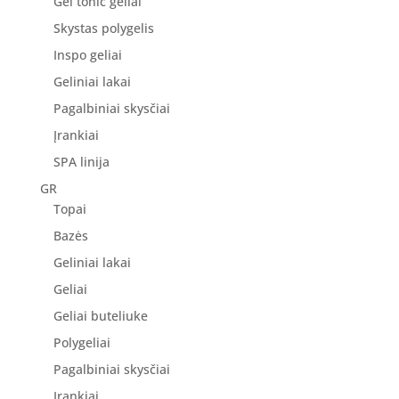
Gel tonic geliai
Skystas polygelis
Inspo geliai
Geliniai lakai
Pagalbiniai skysčiai
Įrankiai
SPA linija
GR
Topai
Bazės
Geliniai lakai
Geliai
Geliai buteliuke
Polygeliai
Pagalbiniai skysčiai
Įrankiai