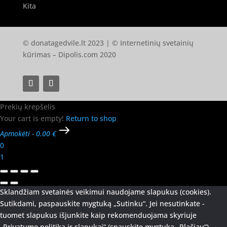
Kita
© donatagedvile.lt 2023 | © Internetinių svetainių
kūrimas –
Dipolis.com
2020
Prekių krepšelis
Your cart is empty!
Return to shop
Apmokėti
-
0.00 €
0
1
Sklandžiam svetainės veikimui naudojame slapukus (cookies).
Sutikdami, paspauskite mygtuką „Sutinku“. Jei nesutinkate -
tuomet slapukus išjunkite kaip rekomenduojama skyriuje
„Privatumo politika ir slapukai“ (spauskite mygtuką „Plačiau“).