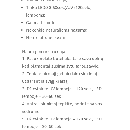
Tinka LED(30-60sek.)/UV (120sek.)
lempoms;
Galima tirpinti;
Nekenkia natūraliems nagams;
Neturi aitraus kvapo.
Naudojimo instrukcija:
Pasukinėkite buteliuką tarp savo delnų,
kad pigmentai susimaišytų tarpusavyje;
Tepkite pirmąjį gelinio lako sluoksnį
uždarant laisvąjį kraštą;
Džiovinkite UV lempoje – 120 sek., LED
lempoje – 30–60 sek.;
Antrąjį sluoksnį tepkite, norint spalvos
sodrumo.;
Džiovinkite UV lempoje – 120 sek., LED
lempoje – 30–60 sek.;