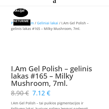
Akcija!
Akcija!
Akcija!
NETURIME
Pradžia
/
I.Am
/
Geliniai lakai
/ I.Am Gel Polish –
gelinis lakas #165 – Milky Mushroom, 7ml.
Akcija!
I.Am Gel Polish – gelinis
lakas #165 – Milky
Mushroom, 7ml.
Original
Current
8.90
€
7.12
€
price
price
was:
is:
I.Am Gel Polish – tai puikios pigmentacijos ir
tirštumo lakai, kuriuos galima lengvai padengti