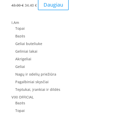
Original
Current
Daugiau
43.00
€
34.40
€
price
price
was:
is:
43.00 €.
34.40 €.
I.Am
Topai
Bazės
Geliai buteliuke
Geliniai lakai
Akrigeliai
Geliai
Nagų ir odelių priežiūra
Pagalbiniai skysčiai
Teptukai, įrankiai ir dildės
VIXI OFFICIAL
Bazės
Topai