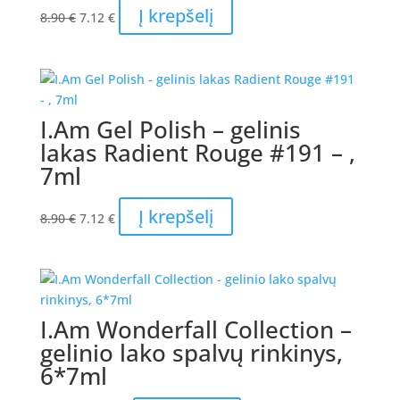
Original
Current
Į krepšelį
8.90
€
7.12
€
price
price
was:
is:
8.90 €.
7.12 €.
I.Am Gel Polish – gelinis
lakas Radient Rouge #191 – ,
7ml
Original
Current
Į krepšelį
8.90
€
7.12
€
price
price
was:
is:
8.90 €.
7.12 €.
I.Am Wonderfall Collection –
gelinio lako spalvų rinkinys,
6*7ml