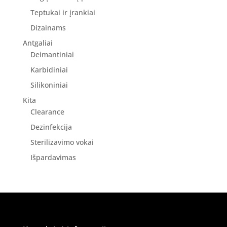
Teptukai ir įrankiai
Dizainams
Antgaliai
Deimantiniai
Karbidiniai
Silikoniniai
Kita
Clearance
Dezinfekcija
Sterilizavimo vokai
Išpardavimas