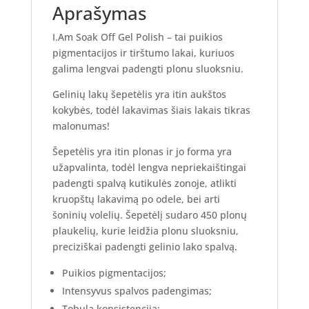
Aprašymas
I.Am Soak Off Gel Polish – tai puikios
pigmentacijos ir tirštumo lakai, kuriuos
galima lengvai padengti plonu sluoksniu.
Gelinių lakų šepetėlis yra itin aukštos
kokybės, todėl lakavimas šiais lakais tikras
malonumas!
Šepetėlis yra itin plonas ir jo forma yra
užapvalinta, todėl lengva nepriekaištingai
padengti spalvą kutikulės zonoje, atlikti
kruopštų lakavimą po odele, bei arti
šoninių volelių. Šepetėlį sudaro 450 plonų
plaukelių, kurie leidžia plonu sluoksniu,
preciziškai padengti gelinio lako spalvą.
Puikios pigmentacijos;
Intensyvus spalvos padengimas;
Tobula konsistencija;