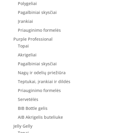
Polygeliai
Pagalbiniai skysčiai
Įrankiai
Priauginimo formelės
Purple Professional
Topai
Akrigeliai
Pagalbiniai skysčiai
Nagų ir odelių priežiūra
Teptukai, įrankiai ir dildės
Priauginimo formelės
Servetėlės
BIB Bottle gelis
AIB Akrigelis buteliuke
Jelly Gelly
Topai