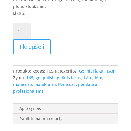
8.90 €.
7.12 €.
plonu sluoksniu.
Liko 2
produkto
kiekis:
I.Am
Į krepšelį
Gel
Polish
-
gelinis
Produkto kodas:
165
Kategorijos:
Geliniai lakai
,
I.Am
lakas
Žymų:
165
,
gel polish
,
gelinis lakas
,
I.Am
,
IAm
,
#165
manicure
,
manikiūrui
,
Pedicure
,
pedikiūrui
,
-
profesionalams
Milky
Mushroom,
7ml.
Aprašymas
Papildoma informacija