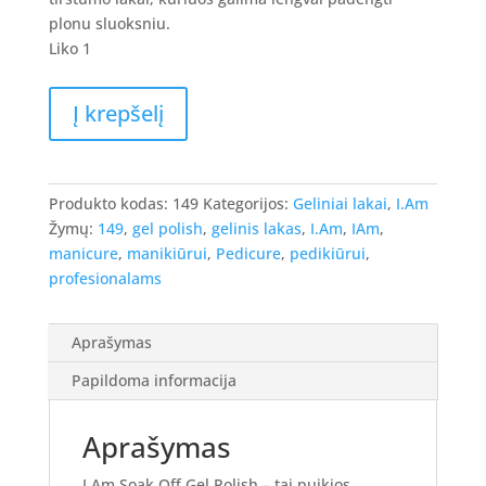
8.90 €.
7.12 €.
plonu sluoksniu.
Liko 1
produkto
Į krepšelį
kiekis:
I.Am
Gel
Polish
Produkto kodas:
149
Kategorijos:
Geliniai lakai
,
I.Am
-
Žymų:
149
,
gel polish
,
gelinis lakas
,
I.Am
,
IAm
,
gelinis
manicure
,
manikiūrui
,
Pedicure
,
pedikiūrui
,
lakas
profesionalams
#149
-
Aprašymas
Rose
Pink
Papildoma informacija
Shimmer,
7ml.
Aprašymas
I.Am Soak Off Gel Polish – tai puikios