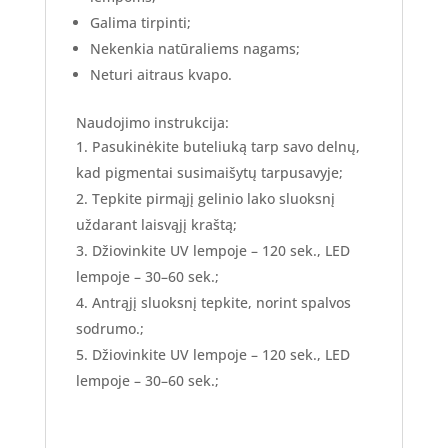
Galima tirpinti;
Nekenkia natūraliems nagams;
Neturi aitraus kvapo.
Naudojimo instrukcija:
Pasukinėkite buteliuką tarp savo delnų,
kad pigmentai susimaišytų tarpusavyje;
Tepkite pirmąjį gelinio lako sluoksnį
uždarant laisvąjį kraštą;
Džiovinkite UV lempoje – 120 sek., LED
lempoje – 30–60 sek.;
Antrąjį sluoksnį tepkite, norint spalvos
sodrumo.;
Džiovinkite UV lempoje – 120 sek., LED
lempoje – 30–60 sek.;