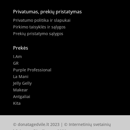
Privatumas, prekių pristatymas
Privatumo politika ir slapukai
Pirkimo taisyklės ir sąlygos
Prekių pristatymo sąlygos
Prekės
I.Am
GR
Purple Professional
La Mani
Jelly Gelly
Makear
Antgaliai
Kita
© donatagedvile.lt 2023 | © Internetinių svetainių