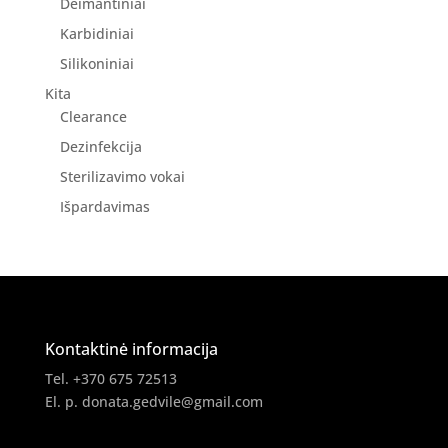
Deimantiniai
Karbidiniai
Silikoniniai
Kita
Clearance
Dezinfekcija
Sterilizavimo vokai
Išpardavimas
Kontaktinė informacija
Tel. +370 675 72513
El. p.
donata.gedvile@gmail.com