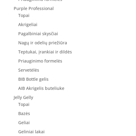
Purple Professional
Topai
Akrigeliai
Pagalbiniai skysčiai
Nagų ir odelių priežiūra
Teptukai, įrankiai ir dildės
Priauginimo formelės
Servetėlės
BIB Bottle gelis
AIB Akrigelis buteliuke
Jelly Gelly
Topai
Bazės
Geliai
Geliniai lakai