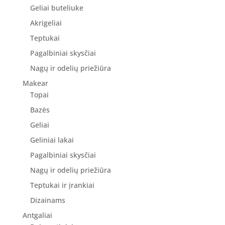
Geliai buteliuke
Akrigeliai
Teptukai
Pagalbiniai skysčiai
Nagų ir odelių priežiūra
Makear
Topai
Bazės
Geliai
Geliniai lakai
Pagalbiniai skysčiai
Nagų ir odelių priežiūra
Teptukai ir įrankiai
Dizainams
Antgaliai