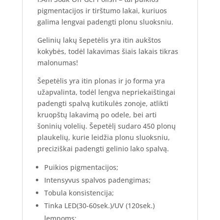
pigmentacijos ir tirštumo lakai, kuriuos
galima lengvai padengti plonu sluoksniu.
Gelinių lakų šepetėlis yra itin aukštos
kokybės, todėl lakavimas šiais lakais tikras
malonumas!
Šepetėlis yra itin plonas ir jo forma yra
užapvalinta, todėl lengva nepriekaištingai
padengti spalvą kutikulės zonoje, atlikti
kruopštų lakavimą po odele, bei arti
šoninių volelių. Šepetėlį sudaro 450 plonų
plaukelių, kurie leidžia plonu sluoksniu,
preciziškai padengti gelinio lako spalvą.
Puikios pigmentacijos;
Intensyvus spalvos padengimas;
Tobula konsistencija;
Tinka LED(30-60sek.)/UV (120sek.)
lempoms;