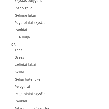
Skystas polygelis
Inspo geliai
Geliniai lakai
Pagalbiniai skysčiai
Įrankiai
SPA linija
GR
Topai
Bazės
Geliniai lakai
Geliai
Geliai buteliuke
Polygeliai
Pagalbiniai skysčiai
Įrankiai
Priauginimo formelės