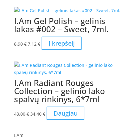
was:
is:
8.90 €.
7.12 €.
I.Am Gel Polish – gelinis
lakas #002 – Sweet, 7ml.
Original
Current
Į krepšelį
8.90
€
7.12
€
price
price
was:
is:
8.90 €.
7.12 €.
I.Am Radiant Rouges
Collection – gelinio lako
spalvų rinkinys, 6*7ml
Original
Current
Daugiau
43.00
€
34.40
€
price
price
was:
is:
43.00 €.
34.40 €.
I.Am