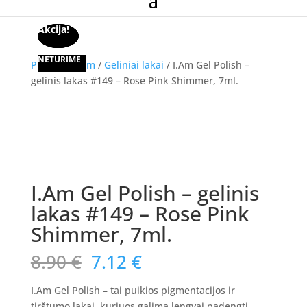
Akcija!
Akcija!
Akcija!
NETURIME
Pradžia
/
I.Am
/
Geliniai lakai
/ I.Am Gel Polish –
gelinis lakas #149 – Rose Pink Shimmer, 7ml.
Akcija!
I.Am Gel Polish – gelinis
lakas #149 – Rose Pink
Shimmer, 7ml.
Original
Current
8.90
€
7.12
€
price
price
was:
is:
I.Am Gel Polish – tai puikios pigmentacijos ir
tirštumo lakai, kuriuos galima lengvai padengti