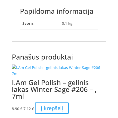
Papildoma informacija
Svoris
0.1 kg
Panašūs produktai
I.Am Gel Polish – gelinis
lakas Winter Sage #206 – ,
7ml
Original
Current
Į krepšelį
8.90
€
7.12
€
price
price