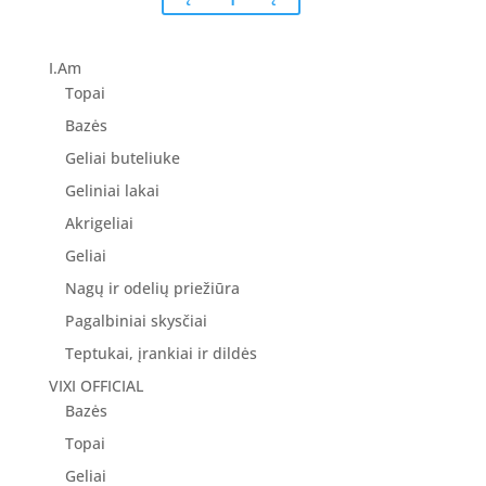
price
price
was:
is:
43.00 €.
34.40 €.
I.Am
Topai
Bazės
Geliai buteliuke
Geliniai lakai
Akrigeliai
Geliai
Nagų ir odelių priežiūra
Pagalbiniai skysčiai
Teptukai, įrankiai ir dildės
VIXI OFFICIAL
Bazės
Topai
Geliai