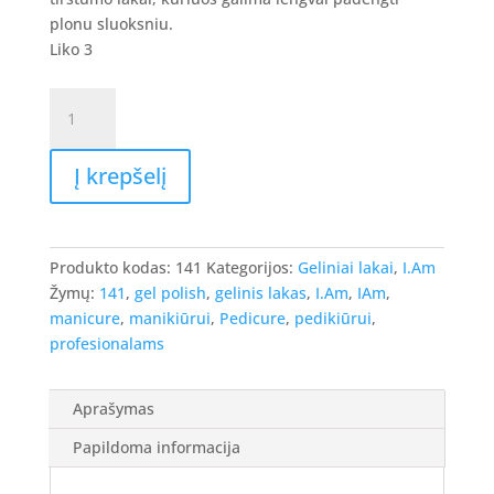
8.90 €.
7.12 €.
plonu sluoksniu.
Liko 3
produkto
kiekis:
I.Am
Į krepšelį
Gel
Polish
-
gelinis
Produkto kodas:
141
Kategorijos:
Geliniai lakai
,
I.Am
lakas
Žymų:
141
,
gel polish
,
gelinis lakas
,
I.Am
,
IAm
,
#141
manicure
,
manikiūrui
,
Pedicure
,
pedikiūrui
,
-
profesionalams
Rose
Taupe,
7ml.
Aprašymas
Papildoma informacija