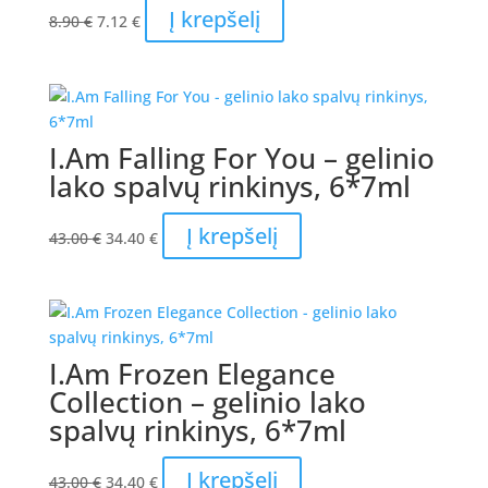
Original
Current
Į krepšelį
8.90
€
7.12
€
price
price
was:
is:
8.90 €.
7.12 €.
I.Am Falling For You – gelinio
lako spalvų rinkinys, 6*7ml
Original
Current
Į krepšelį
43.00
€
34.40
€
price
price
was:
is:
43.00 €.
34.40 €.
I.Am Frozen Elegance
Collection – gelinio lako
spalvų rinkinys, 6*7ml
Original
Current
Į krepšelį
43.00
€
34.40
€