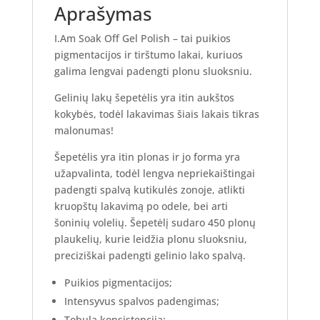
Aprašymas
I.Am Soak Off Gel Polish – tai puikios
pigmentacijos ir tirštumo lakai, kuriuos
galima lengvai padengti plonu sluoksniu.
Gelinių lakų šepetėlis yra itin aukštos
kokybės, todėl lakavimas šiais lakais tikras
malonumas!
Šepetėlis yra itin plonas ir jo forma yra
užapvalinta, todėl lengva nepriekaištingai
padengti spalvą kutikulės zonoje, atlikti
kruopštų lakavimą po odele, bei arti
šoninių volelių. Šepetėlį sudaro 450 plonų
plaukelių, kurie leidžia plonu sluoksniu,
preciziškai padengti gelinio lako spalvą.
Puikios pigmentacijos;
Intensyvus spalvos padengimas;
Tobula konsistencija;