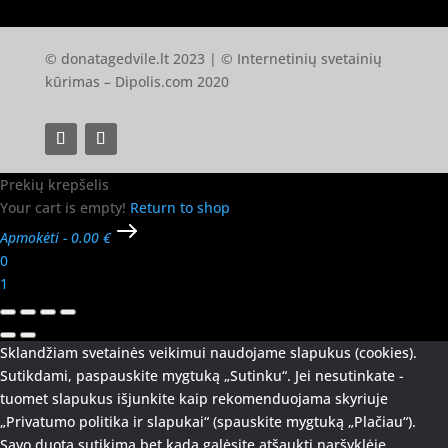
© donatagedvile.lt 2023 | © Internetinių svetainių
kūrimas –
Dipolis.com
2020
Prekių krepšelis
Your cart is empty!
Return to shop
Apmokėti
-
0.00 €
0
1
Sklandžiam svetainės veikimui naudojame slapukus (cookies).
Sutikdami, paspauskite mygtuką „Sutinku“. Jei nesutinkate -
tuomet slapukus išjunkite kaip rekomenduojama skyriuje
„Privatumo politika ir slapukai“ (spauskite mygtuką „Plačiau“).
Savo duotą sutikimą bet kada galėsite atšaukti naršyklėje