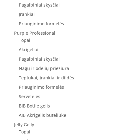
Pagalbiniai skysčiai
Įrankiai
Priauginimo formelės
Purple Professional
Topai
Akrigeliai
Pagalbiniai skysčiai
Nagų ir odelių priežiūra
Teptukai, įrankiai ir dildės
Priauginimo formelės
Servetėlės
BIB Bottle gelis
AIB Akrigelis buteliuke
Jelly Gelly
Topai