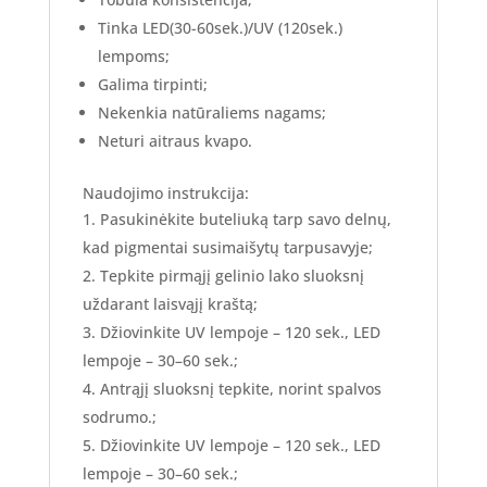
Tinka LED(30-60sek.)/UV (120sek.)
lempoms;
Galima tirpinti;
Nekenkia natūraliems nagams;
Neturi aitraus kvapo.
Naudojimo instrukcija:
Pasukinėkite buteliuką tarp savo delnų,
kad pigmentai susimaišytų tarpusavyje;
Tepkite pirmąjį gelinio lako sluoksnį
uždarant laisvąjį kraštą;
Džiovinkite UV lempoje – 120 sek., LED
lempoje – 30–60 sek.;
Antrąjį sluoksnį tepkite, norint spalvos
sodrumo.;
Džiovinkite UV lempoje – 120 sek., LED
lempoje – 30–60 sek.;