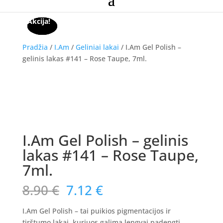
Akcija!
Akcija!
Akcija!
Pradžia
/
I.Am
/
Geliniai lakai
/ I.Am Gel Polish –
gelinis lakas #141 – Rose Taupe, 7ml.
Akcija!
I.Am Gel Polish – gelinis
lakas #141 – Rose Taupe,
7ml.
Original
Current
8.90
€
7.12
€
price
price
was:
is:
I.Am Gel Polish – tai puikios pigmentacijos ir
tirštumo lakai, kuriuos galima lengvai padengti