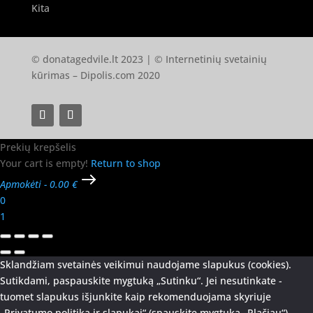
Kita
© donatagedvile.lt 2023 | © Internetinių svetainių
kūrimas –
Dipolis.com
2020
Prekių krepšelis
Your cart is empty!
Return to shop
Apmokėti
-
0.00 €
0
1
Sklandžiam svetainės veikimui naudojame slapukus (cookies).
Sutikdami, paspauskite mygtuką „Sutinku“. Jei nesutinkate -
tuomet slapukus išjunkite kaip rekomenduojama skyriuje
„Privatumo politika ir slapukai“ (spauskite mygtuką „Plačiau“).