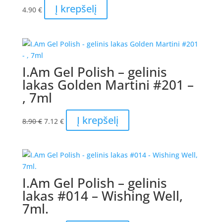
Į krepšelį
4.90
€
I.Am Gel Polish – gelinis
lakas Golden Martini #201 –
, 7ml
Original
Current
Į krepšelį
8.90
€
7.12
€
price
price
was:
is:
8.90 €.
7.12 €.
I.Am Gel Polish – gelinis
lakas #014 – Wishing Well,
7ml.