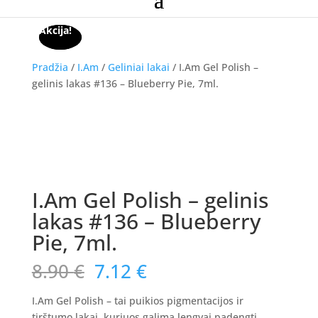
Akcija!
Akcija!
Pradžia
/
I.Am
/
Geliniai lakai
/ I.Am Gel Polish –
gelinis lakas #136 – Blueberry Pie, 7ml.
Akcija!
I.Am Gel Polish – gelinis
lakas #136 – Blueberry
Pie, 7ml.
Original
Current
8.90
€
7.12
€
price
price
was:
is:
I.Am Gel Polish – tai puikios pigmentacijos ir
tirštumo lakai, kuriuos galima lengvai padengti