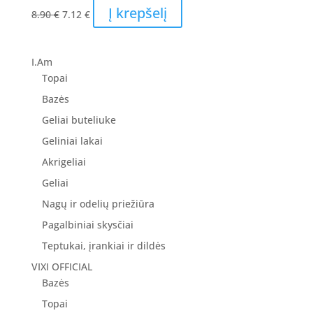
Original
Current
Į krepšelį
8.90
€
7.12
€
price
price
was:
is:
8.90 €.
7.12 €.
I.Am
Topai
Bazės
Geliai buteliuke
Geliniai lakai
Akrigeliai
Geliai
Nagų ir odelių priežiūra
Pagalbiniai skysčiai
Teptukai, įrankiai ir dildės
VIXI OFFICIAL
Bazės
Topai