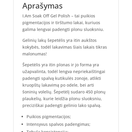
Aprašymas
I.Am Soak Off Gel Polish – tai puikios
pigmentacijos ir tirštumo lakai, kuriuos
galima lengvai padengti plonu sluoksniu.
Gelinių lakų šepetėlis yra itin aukštos
kokybės, todėl lakavimas šiais lakais tikras
malonumas!
Šepetėlis yra itin plonas ir jo forma yra
užapvalinta, todėl lengva nepriekaištingai
padengti spalvą kutikulės zonoje, atlikti
kruopštų lakavimą po odele, bei arti
šoninių volelių. Šepetėlį sudaro 450 plonų
plaukelių, kurie leidžia plonu sluoksniu,
preciziškai padengti gelinio lako spalvą.
Puikios pigmentacijos;
Intensyvus spalvos padengimas;
Tobula konsistencija;