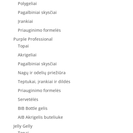
Polygeliai
Pagalbiniai skysčiai
Įrankiai
Priauginimo formelės
Purple Professional
Topai
Akrigeliai
Pagalbiniai skysčiai
Nagų ir odelių priežiūra
Teptukai, įrankiai ir dildės
Priauginimo formelės
Servetėlės
BIB Bottle gelis
AIB Akrigelis buteliuke
Jelly Gelly
Topai