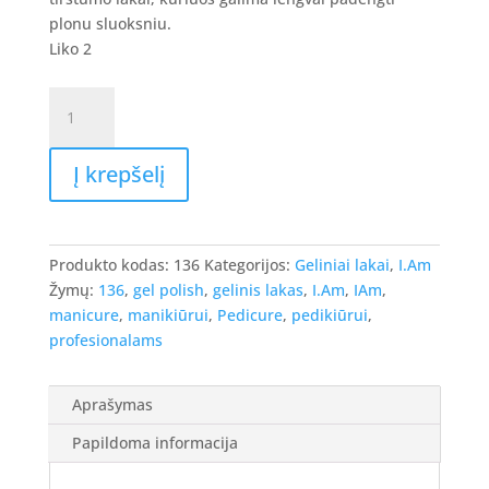
8.90 €.
7.12 €.
plonu sluoksniu.
Liko 2
produkto
kiekis:
I.Am
Į krepšelį
Gel
Polish
-
gelinis
Produkto kodas:
136
Kategorijos:
Geliniai lakai
,
I.Am
lakas
Žymų:
136
,
gel polish
,
gelinis lakas
,
I.Am
,
IAm
,
#136
manicure
,
manikiūrui
,
Pedicure
,
pedikiūrui
,
-
profesionalams
Blueberry
Pie,
7ml.
Aprašymas
Papildoma informacija