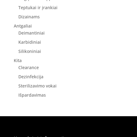
Teptukai ir įrankiai
Dizainams
Antgaliai
Deimantiniai
Karbidiniai
Silikoniniai
Kita
Clearance
Dezinfekcija
Sterilizavimo vokai
Išpardavimas