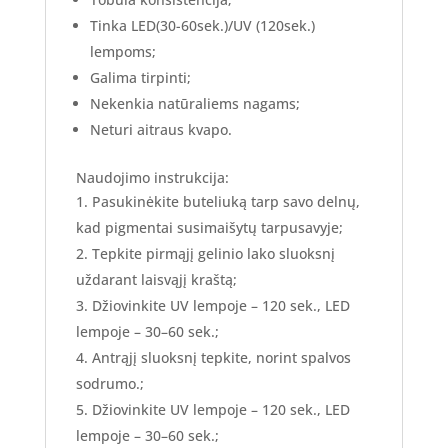
Tinka LED(30-60sek.)/UV (120sek.)
lempoms;
Galima tirpinti;
Nekenkia natūraliems nagams;
Neturi aitraus kvapo.
Naudojimo instrukcija:
Pasukinėkite buteliuką tarp savo delnų,
kad pigmentai susimaišytų tarpusavyje;
Tepkite pirmąjį gelinio lako sluoksnį
uždarant laisvąjį kraštą;
Džiovinkite UV lempoje – 120 sek., LED
lempoje – 30–60 sek.;
Antrąjį sluoksnį tepkite, norint spalvos
sodrumo.;
Džiovinkite UV lempoje – 120 sek., LED
lempoje – 30–60 sek.;