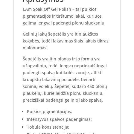
I.Am Soak Off Gel Polish – tai puikios
pigmentacijos ir tirštumo lakai, kuriuos
galima lengvai padengti plonu sluoksniu.
Gelinių lakų šepetėlis yra itin aukštos
kokybės, todėl lakavimas šiais lakais tikras
malonumas!
Šepetėlis yra itin plonas ir jo forma yra
užapvalinta, todėl lengva nepriekaištingai
padengti spalvą kutikulės zonoje, atlikti
kruopštų lakavimą po odele, bei arti
šoninių volelių. Šepetėlį sudaro 450 plonų
plaukelių, kurie leidžia plonu sluoksniu,
preciziškai padengti gelinio lako spalvą.
Puikios pigmentacijos;
Intensyvus spalvos padengimas;
Tobula konsistencija;