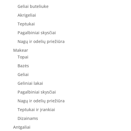
Geliai buteliuke
Akrigeliai
Teptukai
Pagalbiniai skysčiai
Nagų ir odelių priežiūra
Makear
Topai
Bazės
Geliai
Geliniai lakai
Pagalbiniai skysčiai
Nagų ir odelių priežiūra
Teptukai ir įrankiai
Dizainams
Antgaliai