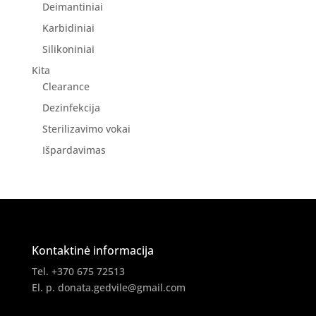
Deimantiniai
Karbidiniai
Silikoniniai
Kita
Clearance
Dezinfekcija
Sterilizavimo vokai
Išpardavimas
Kontaktinė informacija
Tel. +370 675 72513
El. p.
donata.gedvile@gmail.com