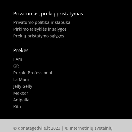
Privatumas, prekių pristatymas
Privatumo politika ir slapukai
Pirkimo taisyklės ir sąlygos
Prekių pristatymo sąlygos
Prekės
I.Am
GR
Purple Professional
La Mani
Jelly Gelly
Makear
Antgaliai
Kita
© donatagedvile.lt 2023 | © Internetinių svetainių