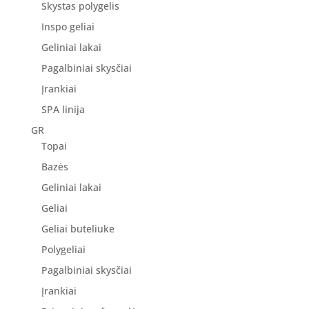
Skystas polygelis
Inspo geliai
Geliniai lakai
Pagalbiniai skysčiai
Įrankiai
SPA linija
GR
Topai
Bazės
Geliniai lakai
Geliai
Geliai buteliuke
Polygeliai
Pagalbiniai skysčiai
Įrankiai