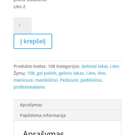
Liko 2
produkto
kiekis:
I.Am
Į krepšelį
Gel
Polish
-
gelinis
Produkto kodas:
108
Kategorijos:
Geliniai lakai
,
I.Am
lakas
Žymų:
108
,
gel polish
,
gelinis lakas
,
I.Am
,
IAm
,
#108
manicure
,
manikiūrui
,
Pedicure
,
pedikiūrui
,
-
profesionalams
Nightlife,
7ml.
Aprašymas
Papildoma informacija
Aprašymas