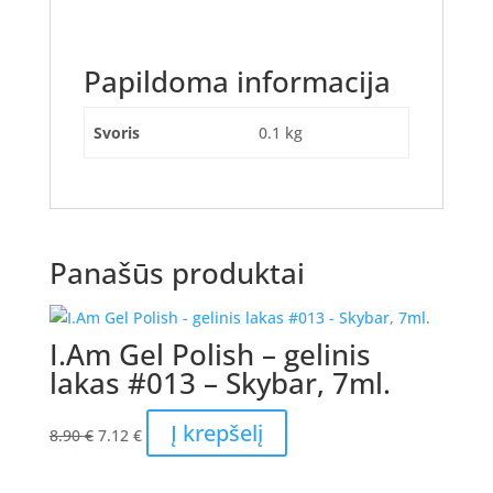
Papildoma informacija
Svoris
0.1 kg
Panašūs produktai
I.Am Gel Polish – gelinis
lakas #013 – Skybar, 7ml.
Original
Current
Į krepšelį
8.90
€
7.12
€
price
price
was:
is: