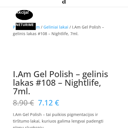
Akcija!
Akcija!
Akcija!
NETURIME
Pradžia
/
I.Am
/
Geliniai lakai
/ I.Am Gel Polish –
gelinis lakas #108 – Nightlife, 7ml.
Akcija!
I.Am Gel Polish – gelinis
lakas #108 – Nightlife,
7ml.
Original
Current
8.90
€
7.12
€
price
price
was:
is:
I.Am Gel Polish – tai puikios pigmentacijos ir
8.90 €.
7.12 €.
tirštumo lakai, kuriuos galima lengvai padengti
plonu sluoksniu.