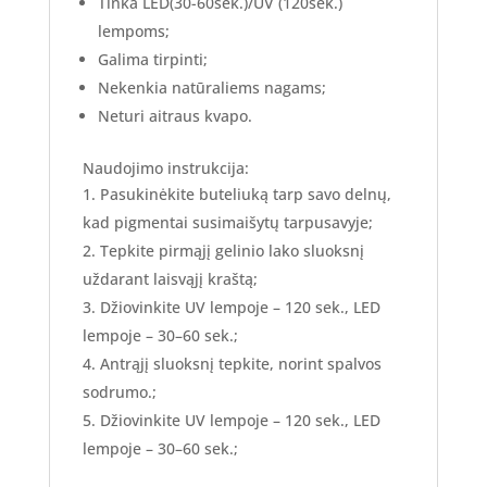
Tinka LED(30-60sek.)/UV (120sek.)
lempoms;
Galima tirpinti;
Nekenkia natūraliems nagams;
Neturi aitraus kvapo.
Naudojimo instrukcija:
Pasukinėkite buteliuką tarp savo delnų,
kad pigmentai susimaišytų tarpusavyje;
Tepkite pirmąjį gelinio lako sluoksnį
uždarant laisvąjį kraštą;
Džiovinkite UV lempoje – 120 sek., LED
lempoje – 30–60 sek.;
Antrąjį sluoksnį tepkite, norint spalvos
sodrumo.;
Džiovinkite UV lempoje – 120 sek., LED
lempoje – 30–60 sek.;