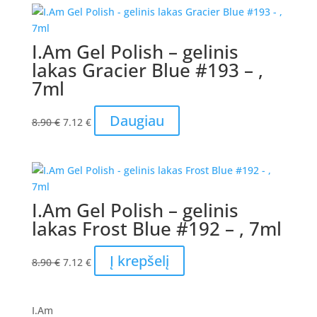
8.90 €.
7.12 €.
I.Am Gel Polish – gelinis
lakas Gracier Blue #193 – ,
7ml
Original
Current
Daugiau
8.90
€
7.12
€
price
price
was:
is:
8.90 €.
7.12 €.
I.Am Gel Polish – gelinis
lakas Frost Blue #192 – , 7ml
Original
Current
Į krepšelį
8.90
€
7.12
€
price
price
was:
is:
8.90 €.
7.12 €.
I.Am