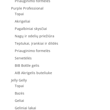
Priauginimo formelės
Purple Professional
Topai
Akrigeliai
Pagalbiniai skysčiai
Nagų ir odelių priežiūra
Teptukai, įrankiai ir dildės
Priauginimo formelės
Servetėlės
BIB Bottle gelis
AIB Akrigelis buteliuke
Jelly Gelly
Topai
Bazės
Geliai
Geliniai lakai