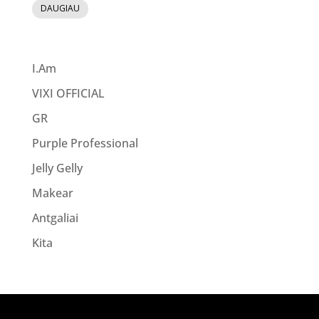
DAUGIAU
was:
is:
43.00 €.
34.40 €.
I.Am
VIXI OFFICIAL
GR
Purple Professional
Jelly Gelly
Makear
Antgaliai
Kita