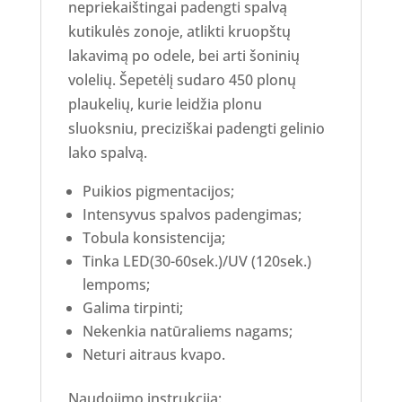
nepriekaištingai padengti spalvą
kutikulės zonoje, atlikti kruopštų
lakavimą po odele, bei arti šoninių
volelių. Šepetėlį sudaro 450 plonų
plaukelių, kurie leidžia plonu
sluoksniu, preciziškai padengti gelinio
lako spalvą.
Puikios pigmentacijos;
Intensyvus spalvos padengimas;
Tobula konsistencija;
Tinka LED(30-60sek.)/UV (120sek.)
lempoms;
Galima tirpinti;
Nekenkia natūraliems nagams;
Neturi aitraus kvapo.
Naudojimo instrukcija: