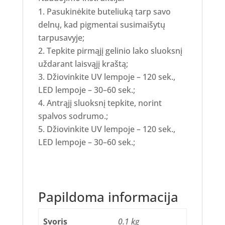
Pasukinėkite buteliuką tarp savo
delnų, kad pigmentai susimaišytų
tarpusavyje;
Tepkite pirmąjį gelinio lako sluoksnį
uždarant laisvąjį kraštą;
Džiovinkite UV lempoje – 120 sek.,
LED lempoje – 30–60 sek.;
Antrąjį sluoksnį tepkite, norint
spalvos sodrumo.;
Džiovinkite UV lempoje – 120 sek.,
LED lempoje – 30–60 sek.;
Papildoma informacija
Svoris
0.1 kg