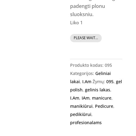
padengti plonu
sluoksniu.
Liko 1
produkto
PLEASE WAIT...
kiekis:
I.Am
Gel
Produkto kodas:
095
Polish
Kategorijos:
Geliniai
-
lakai
,
I.Am
Žymų:
095
,
gel
gelinis
polish
,
gelinis lakas
,
lakas
I.Am
,
IAm
,
manicure
,
#095
manikiūrui
,
Pedicure
,
-
pedikiūrui
,
Hot
profesionalams
Romance,
7ml.