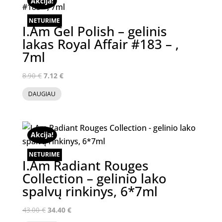
Akcija!
NETURIME
I.Am Gel Polish – gelinis
lakas Royal Affair #183 – ,
7ml
Original
Current
8.90
€
7.12
€
price
price
DAUGIAU
was:
is:
8.90 €.
7.12 €.
Akcija!
NETURIME
I.Am Radiant Rouges
Collection – gelinio lako
spalvų rinkinys, 6*7ml
Original
Current
43.00
€
34.40
€
price
price