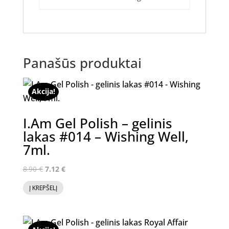
Panašūs produktai
Akcija!
I.Am Gel Polish – gelinis
lakas #014 – Wishing Well,
7ml.
Original
Current
8.90
€
7.12
€
price
price
Į KREPŠELĮ
was:
is:
8.90 €.
7.12 €.