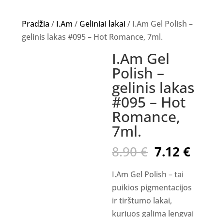
Pradžia
/
I.Am
/
Geliniai lakai
/ I.Am Gel Polish –
gelinis lakas #095 – Hot Romance, 7ml.
I.Am Gel
Akcija!
Polish –
gelinis lakas
#095 – Hot
Romance,
7ml.
Original
Curr
8.90
€
7.12
€
price
pric
was:
is:
I.Am Gel Polish – tai
8.90 €.
7.12
puikios pigmentacijos
ir tirštumo lakai,
kuriuos galima lengvai