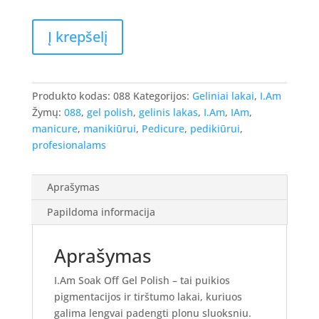
produkto
Į krepšelį
kiekis:
I.Am
Gel
Polish
Produkto kodas:
088
Kategorijos:
Geliniai lakai
,
I.Am
-
Žymų:
088
,
gel polish
,
gelinis lakas
,
I.Am
,
IAm
,
gelinis
manicure
,
manikiūrui
,
Pedicure
,
pedikiūrui
,
lakas
profesionalams
#088
-
Aprašymas
Diva,
7ml.
Papildoma informacija
Aprašymas
I.Am Soak Off Gel Polish – tai puikios
pigmentacijos ir tirštumo lakai, kuriuos
galima lengvai padengti plonu sluoksniu.