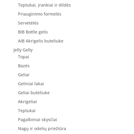
Teptukai, įrankiai ir dildės
Priauginimo formelės
Servetėlės
BIB Bottle gelis
AIB Akrigelis buteliuke
Jelly Gelly
Topai
Bazės
Geliai
Geliniai lakai
Geliai buteliuke
Akrigeliai
Teptukai
Pagalbiniai skysčiai
Nagų ir odelių priežiūra