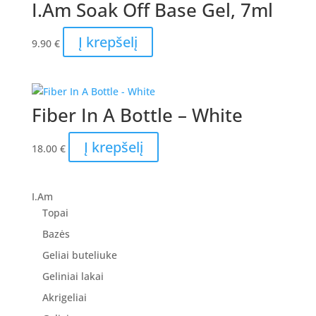
I.Am Soak Off Base Gel, 7ml
Į krepšelį
9.90
€
Fiber In A Bottle – White
Į krepšelį
18.00
€
I.Am
Topai
Bazės
Geliai buteliuke
Geliniai lakai
Akrigeliai