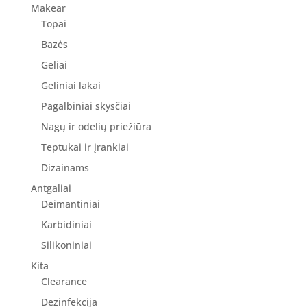
Makear
Topai
Bazės
Geliai
Geliniai lakai
Pagalbiniai skysčiai
Nagų ir odelių priežiūra
Teptukai ir įrankiai
Dizainams
Antgaliai
Deimantiniai
Karbidiniai
Silikoniniai
Kita
Clearance
Dezinfekcija