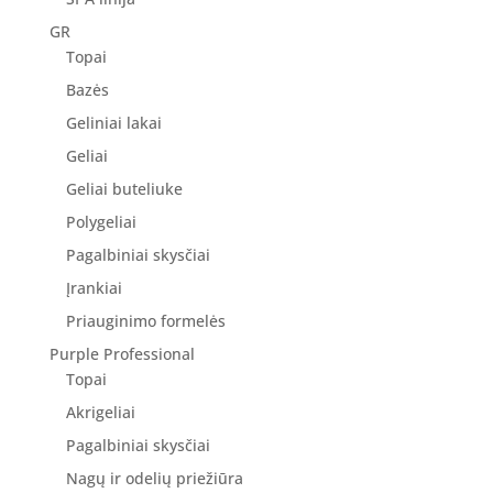
GR
Topai
Bazės
Geliniai lakai
Geliai
Geliai buteliuke
Polygeliai
Pagalbiniai skysčiai
Įrankiai
Priauginimo formelės
Purple Professional
Topai
Akrigeliai
Pagalbiniai skysčiai
Nagų ir odelių priežiūra