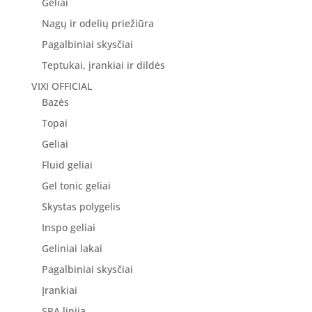
Geliai
Nagų ir odelių priežiūra
Pagalbiniai skysčiai
Teptukai, įrankiai ir dildės
VIXI OFFICIAL
Bazės
Topai
Geliai
Fluid geliai
Gel tonic geliai
Skystas polygelis
Inspo geliai
Geliniai lakai
Pagalbiniai skysčiai
Įrankiai
SPA linija