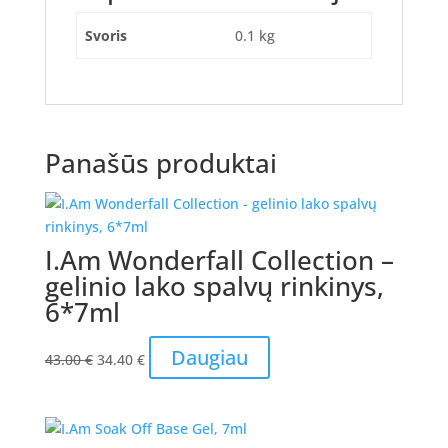
Svoris
0.1 kg
Panašūs produktai
I.Am Wonderfall Collection –
gelinio lako spalvų rinkinys,
6*7ml
Original
Current
Daugiau
43.00
€
34.40
€
price
price
was:
is:
43.00 €.
34.40 €.