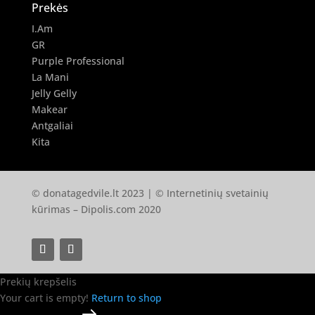
Prekės
I.Am
GR
Purple Professional
La Mani
Jelly Gelly
Makear
Antgaliai
Kita
© donatagedvile.lt 2023 | © Internetinių svetainių
kūrimas –
Dipolis.com
2020
Prekių krepšelis
Your cart is empty!
Return to shop