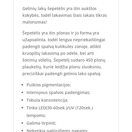
Gelinių lakų šepetėlis yra itin aukštos
kokybės, todėl lakavimas šiais lakais tikras
malonumas!
Šepetėlis yra itin plonas ir jo forma yra
užapvalinta, todėl lengva nepriekaištingai
padengti spalvą kutikulės zonoje, atlikti
kruopštų lakavimą po odele, bei arti
šoninių volelių. Šepetėlį sudaro 450 plonų
plaukelių, kurie leidžia plonu sluoksniu,
preciziškai padengti gelinio lako spalvą.
Puikios pigmentacijos;
Intensyvus spalvos padengimas;
Tobula konsistencija;
Tinka LED(30-60sek.)/UV (120sek.)
lempoms;
Galima tirpinti;
Nekenkia natūraliems nagams;