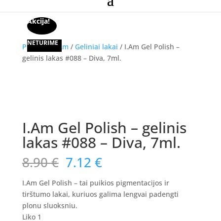
Akcija!
NETURIME
Pradžia
/
I.Am
/
Geliniai lakai
/ I.Am Gel Polish –
gelinis lakas #088 – Diva, 7ml.
Akcija!
I.Am Gel Polish – gelinis
lakas #088 – Diva, 7ml.
Original
Current
8.90
€
7.12
€
price
price
was:
is:
I.Am Gel Polish – tai puikios pigmentacijos ir
8.90 €.
7.12 €.
tirštumo lakai, kuriuos galima lengvai padengti
plonu sluoksniu.
Liko 1