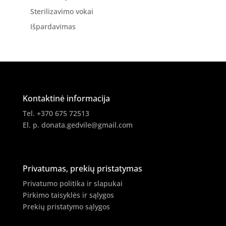
Sterilizavimo vokai
Išpardavimas
Kontaktinė informacija
Tel. +370 675 72513
El. p.
donata.gedvile@gmail.com
Privatumas, prekių pristatymas
Privatumo politika ir slapukai
Pirkimo taisyklės ir sąlygos
Prekių pristatymo sąlygos