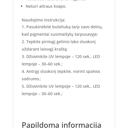
Neturi aitraus kvapo.
Naudojimo instrukcija:
Pasukinėkite buteliuką tarp savo delnų,
kad pigmentai susimaišytų tarpusavyje;
Tepkite pirmąjį gelinio lako sluoksnį
uždarant laisvąjį kraštą;
Džiovinkite UV lempoje – 120 sek., LED
lempoje – 30–60 sek.;
Antrąjį sluoksnį tepkite, norint spalvos
sodrumo.;
Džiovinkite UV lempoje – 120 sek., LED
lempoje – 30–60 sek.;
Papildoma informacija