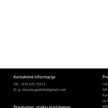
Kontaktinė informacija
Pr
Tel. +370 675 72513
I.A
El. p.
donata.gedvile@gmail.com
GR
Pur
La 
Jell
Privatumas, prekių pristatymas