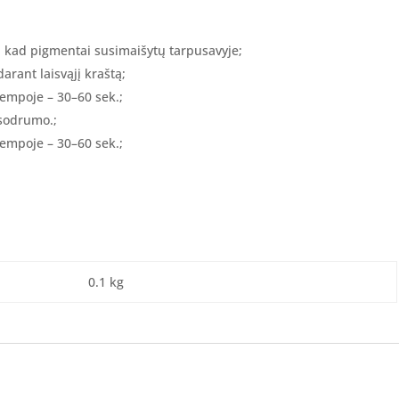
, kad pigmentai susimaišytų tarpusavyje;
arant laisvąjį kraštą;
lempoje – 30–60 sek.;
 sodrumo.;
lempoje – 30–60 sek.;
0.1 kg