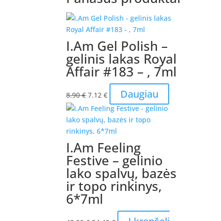
I.Am Gel Polish –
gelinis lakas Royal
Affair #183 – , 7ml
Original
Current
Daugiau
8.90
€
7.12
€
price
price
was:
is:
8.90 €.
7.12 €.
I.Am Feeling
Festive – gelinio
lako spalvų, bazės
ir topo rinkinys,
6*7ml
Original
Current