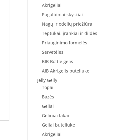
Akrigeliai
Pagalbiniai skysčiai
Nagų ir odelių priežiūra
Teptukai, įrankiai ir dildės
Priauginimo formelės
Servetėlės
BIB Bottle gelis
AIB Akrigelis buteliuke
Jelly Gelly
Topai
Bazės
Geliai
Geliniai lakai
Geliai buteliuke
Akrigeliai