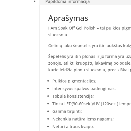
Fuchsia,
Papildoma informacija
7ml.
Aprašymas
I.Am Soak Off Gel Polish – tai puikios pig
sluoksniu.
Gelinių lakų šepetėlis yra itin aukštos ko
Šepetėlis yra itin plonas ir jo forma yra u
zonoje, atlikti kruopštų lakavimą po odele,
kurie leidžia plonu sluoksniu, preciziškai 
Puikios pigmentacijos;
Intensyvus spalvos padengimas;
Tobula konsistencija;
Tinka LED(30-60sek.)/UV (120sek.) lemp
Galima tirpinti;
Nekenkia natūraliems nagams;
Neturi aitraus kvapo.