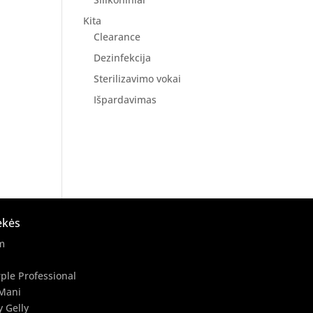
Kita
Clearance
Dezinfekcija
Sterilizavimo vokai
Išpardavimas
ekės
m
ple Professional
Mani
y Gelly