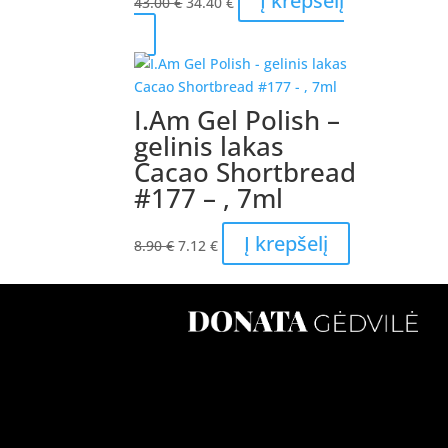
Į krepšelį
43.00
€
34.40
€
price
price
was:
is:
43.00 €.
34.40 €.
I.Am Gel Polish –
gelinis lakas
Cacao Shortbread
#177 – , 7ml
Original
Current
Į krepšelį
8.90
€
7.12
€
price
price
was:
is:
8.90 €.
7.12 €.