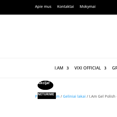
Apie mus
Kontaktai
Mokymai
I.AM
VIXI OFFICIAL
G
Akcija!
Akcija!
Akcija!
NETURIME
Pradžia
/
I.Am
/
Geliniai lakai
/ I.Am Gel Polish 
Akcija!