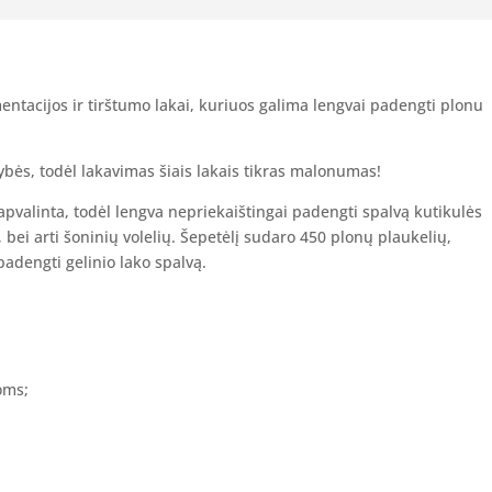
mentacijos ir tirštumo lakai, kuriuos galima lengvai padengti plonu
kybės, todėl lakavimas šiais lakais tikras malonumas!
žapvalinta, todėl lengva nepriekaištingai padengti spalvą kutikulės
 bei arti šoninių volelių. Šepetėlį sudaro 450 plonų plaukelių,
padengti gelinio lako spalvą.
oms;