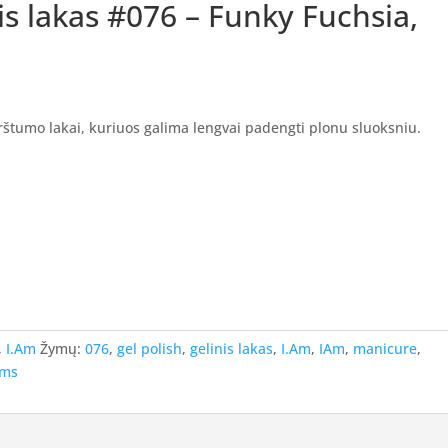
nis lakas #076 – Funky Fuchsia,
tirštumo lakai, kuriuos galima lengvai padengti plonu sluoksniu.
,
I.Am
Žymų:
076
,
gel polish
,
gelinis lakas
,
I.Am
,
IAm
,
manicure
,
ams