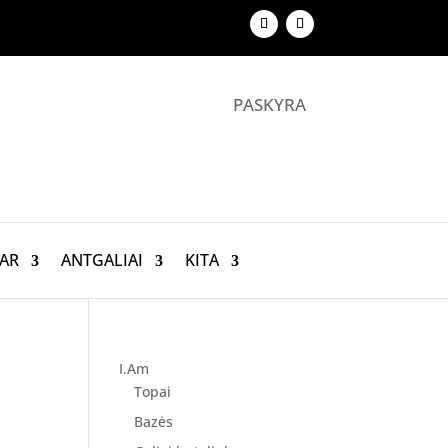
PASKYRA
AR
ANTGALIAI
KITA
I.Am
Topai
Bazės