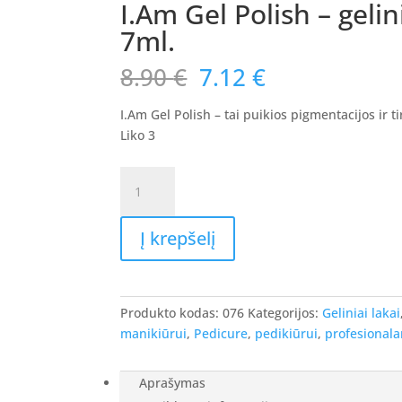
I.Am Gel Polish – geli
7ml.
Original
Current
8.90
€
7.12
€
price
price
was:
is:
I.Am Gel Polish – tai puikios pigmentacijos ir 
8.90 €.
7.12 €.
Liko 3
produkto
kiekis:
I.Am
Į krepšelį
Gel
Polish
-
gelinis
Produkto kodas:
076
Kategorijos:
Geliniai lakai
lakas
manikiūrui
,
Pedicure
,
pedikiūrui
,
profesional
#076
-
Funky
Aprašymas