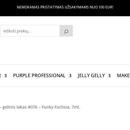
NEMOKAMAS PRISTATYMAS UŽSAKYMAMS NUO 100 EUR!
R
PURPLE PROFESSIONAL
JELLY GELLY
MAKE
– gelinis lakas #076 – Funky Fuchsia, 7ml.