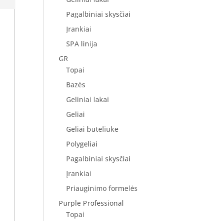
Pagalbiniai skysčiai
Įrankiai
SPA linija
GR
Topai
Bazės
Geliniai lakai
Geliai
Geliai buteliuke
Polygeliai
Pagalbiniai skysčiai
Įrankiai
Priauginimo formelės
Purple Professional
Topai