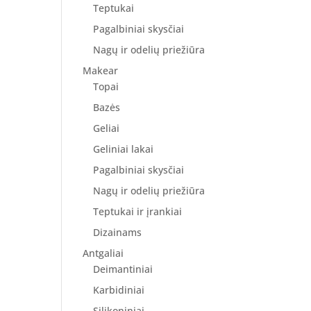
Teptukai
Pagalbiniai skysčiai
Nagų ir odelių priežiūra
Makear
Topai
Bazės
Geliai
Geliniai lakai
Pagalbiniai skysčiai
Nagų ir odelių priežiūra
Teptukai ir įrankiai
Dizainams
Antgaliai
Deimantiniai
Karbidiniai
Silikoniniai