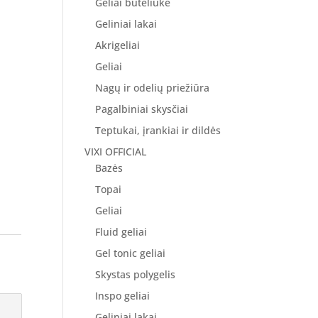
Geliai buteliuke
Geliniai lakai
Akrigeliai
Geliai
Nagų ir odelių priežiūra
Pagalbiniai skysčiai
Teptukai, įrankiai ir dildės
VIXI OFFICIAL
Bazės
Topai
Geliai
Fluid geliai
Gel tonic geliai
Skystas polygelis
Inspo geliai
Geliniai lakai