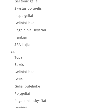
Gel tonic geliai
Skystas polygelis
Inspo geliai
Geliniai lakai
Pagalbiniai skysčiai
Įrankiai
SPA linija
GR
Topai
Bazės
Geliniai lakai
Geliai
Geliai buteliuke
Polygeliai
Pagalbiniai skysčiai
Įrankiai