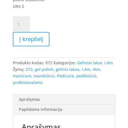
Liko 2
produkto
kiekis:
I.Am
Į krepšelį
Gel
Polish
-
gelinis
Produkto kodas:
072
Kategorijos:
Geliniai lakai
,
I.Am
lakas
Žymų:
072
,
gel polish
,
gelinis lakas
,
I.Am
,
IAm
,
#072
manicure
,
manikiūrui
,
Pedicure
,
pedikiūrui
,
-
profesionalams
Blueper,
7ml.
Aprašymas
Papildoma informacija
Aprašymas