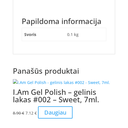
Papildoma informacija
Svoris
0.1 kg
Panašūs produktai
I.Am Gel Polish – gelinis
lakas #002 – Sweet, 7ml.
Original
Current
Daugiau
8.90
€
7.12
€
price
price
was:
is: