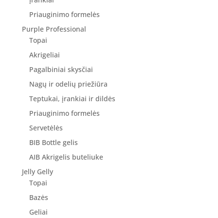
Priauginimo formelės
Purple Professional
Topai
Akrigeliai
Pagalbiniai skysčiai
Nagų ir odelių priežiūra
Teptukai, įrankiai ir dildės
Priauginimo formelės
Servetėlės
BIB Bottle gelis
AIB Akrigelis buteliuke
Jelly Gelly
Topai
Bazės
Geliai