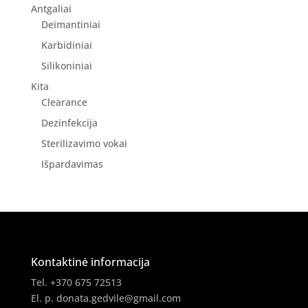
Antgaliai
Deimantiniai
Karbidiniai
Silikoniniai
Kita
Clearance
Dezinfekcija
Sterilizavimo vokai
Išpardavimas
Kontaktinė informacija
Tel. +370 675 72513
El. p.
donata.gedvile@gmail.com