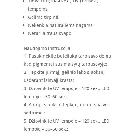
Tinka LED(30-60sek.)/UV (120sek.)
lempoms;
Galima tirpinti;
Nekenkia natūraliems nagams;
Neturi aitraus kvapo.
Naudojimo instrukcija:
Pasukinėkite buteliuką tarp savo delnų,
kad pigmentai susimaišytų tarpusavyje;
Tepkite pirmąjį gelinio lako sluoksnį
uždarant laisvąjį kraštą;
Džiovinkite UV lempoje – 120 sek., LED
lempoje – 30–60 sek.;
Antrąjį sluoksnį tepkite, norint spalvos
sodrumo.;
Džiovinkite UV lempoje – 120 sek., LED
lempoje – 30–60 sek.;