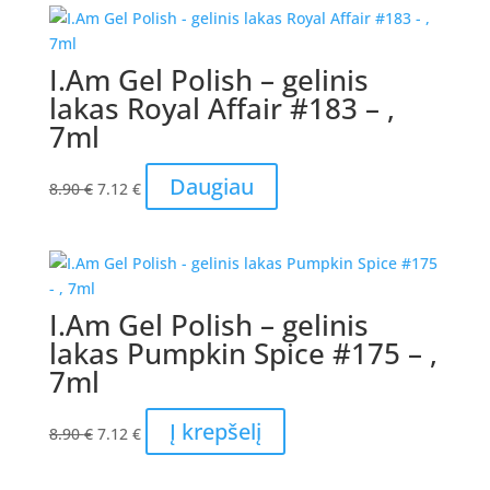
8.90 €.
7.12 €.
I.Am Gel Polish – gelinis
lakas Royal Affair #183 – ,
7ml
Original
Current
Daugiau
8.90
€
7.12
€
price
price
was:
is:
8.90 €.
7.12 €.
I.Am Gel Polish – gelinis
lakas Pumpkin Spice #175 – ,
7ml
Original
Current
Į krepšelį
8.90
€
7.12
€
price
price
was:
is: