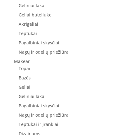
Geliniai lakai
Geliai buteliuke
Akrigeliai
Teptukai
Pagalbiniai skysčiai
Nagų ir odelių priežiūra
Makear
Topai
Bazės
Geliai
Geliniai lakai
Pagalbiniai skysčiai
Nagų ir odelių priežiūra
Teptukai ir įrankiai
Dizainams