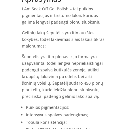
I.Am Soak Off Gel Polish – tai puikios
pigmentacijos ir tirštumo lakai, kuriuos
galima lengvai padengti plonu sluoksniu.
Gelinių lakų šepetėlis yra itin aukštos
kokybės, todėl lakavimas šiais lakais tikras
malonumas!
Šepetėlis yra itin plonas ir jo forma yra
užapvalinta, todėl lengva nepriekaištingai
padengti spalvą kutikulės zonoje, atlikti
kruopštų lakavimą po odele, bei arti
šoninių volelių. Šepetėlį sudaro 450 plonų
plaukelių, kurie leidžia plonu sluoksniu,
preciziškai padengti gelinio lako spalvą.
Puikios pigmentacijos;
Intensyvus spalvos padengimas;
Tobula konsistencija;