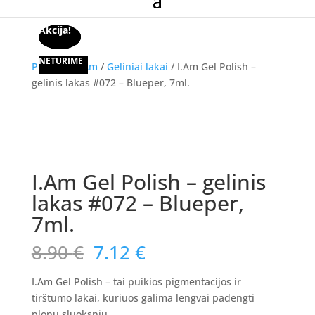
Akcija!
Akcija!
Akcija!
NETURIME
NETURIME
Pradžia
/
I.Am
/
Geliniai lakai
/ I.Am Gel Polish –
gelinis lakas #072 – Blueper, 7ml.
Akcija!
I.Am Gel Polish – gelinis
lakas #072 – Blueper,
7ml.
Original
Current
8.90
€
7.12
€
price
price
was:
is:
I.Am Gel Polish – tai puikios pigmentacijos ir
8.90 €.
7.12 €.
tirštumo lakai, kuriuos galima lengvai padengti
plonu sluoksniu.