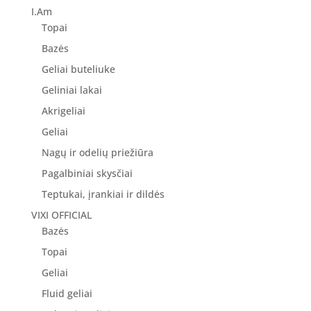
8.90 €.
7.12 €.
I.Am
Topai
Bazės
Geliai buteliuke
Geliniai lakai
Akrigeliai
Geliai
Nagų ir odelių priežiūra
Pagalbiniai skysčiai
Teptukai, įrankiai ir dildės
VIXI OFFICIAL
Bazės
Topai
Geliai
Fluid geliai