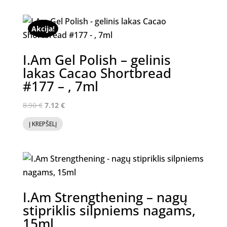
8.90 €.
7.12 €.
Akcija!
I.Am Gel Polish – gelinis
lakas Cacao Shortbread
#177 – , 7ml
Original
Current
8.90
€
7.12
€
price
price
Į KREPŠELĮ
was:
is:
8.90 €.
7.12 €.
I.Am Strengthening – nagų
stipriklis silpniems nagams,
15ml