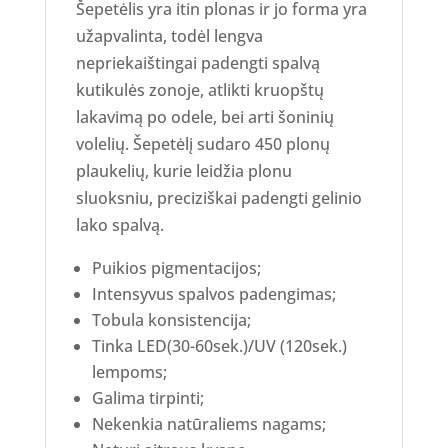
Šepetėlis yra itin plonas ir jo forma yra
užapvalinta, todėl lengva
nepriekaištingai padengti spalvą
kutikulės zonoje, atlikti kruopštų
lakavimą po odele, bei arti šoninių
volelių. Šepetėlį sudaro 450 plonų
plaukelių, kurie leidžia plonu
sluoksniu, preciziškai padengti gelinio
lako spalvą.
Puikios pigmentacijos;
Intensyvus spalvos padengimas;
Tobula konsistencija;
Tinka LED(30-60sek.)/UV (120sek.)
lempoms;
Galima tirpinti;
Nekenkia natūraliems nagams;