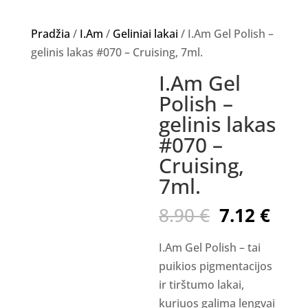
Pradžia
/
I.Am
/
Geliniai lakai
/ I.Am Gel Polish –
gelinis lakas #070 – Cruising, 7ml.
I.Am Gel
Akcija!
Polish –
gelinis lakas
#070 –
Cruising,
7ml.
Original
Curr
8.90
€
7.12
€
price
pric
was:
is:
I.Am Gel Polish – tai
8.90 €.
7.12
puikios pigmentacijos
ir tirštumo lakai,
kuriuos galima lengvai