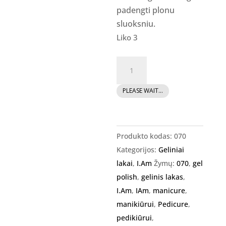
padengti plonu
sluoksniu.
Liko 3
produkto
kiekis:
I.Am
PLEASE WAIT...
Gel
Polish
-
Produkto kodas:
070
gelinis
Kategorijos:
Geliniai
lakas
lakai
,
I.Am
Žymų:
070
,
gel
#070
polish
,
gelinis lakas
,
-
I.Am
,
IAm
,
manicure
,
Cruising,
manikiūrui
,
Pedicure
,
7ml.
pedikiūrui
,