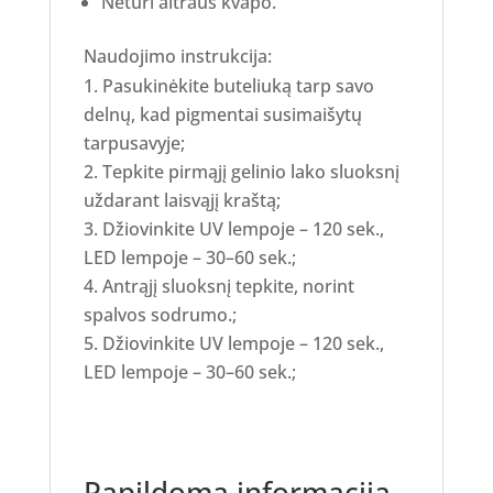
Neturi aitraus kvapo.
Naudojimo instrukcija:
Pasukinėkite buteliuką tarp savo
delnų, kad pigmentai susimaišytų
tarpusavyje;
Tepkite pirmąjį gelinio lako sluoksnį
uždarant laisvąjį kraštą;
Džiovinkite UV lempoje – 120 sek.,
LED lempoje – 30–60 sek.;
Antrąjį sluoksnį tepkite, norint
spalvos sodrumo.;
Džiovinkite UV lempoje – 120 sek.,
LED lempoje – 30–60 sek.;
Papildoma informacija