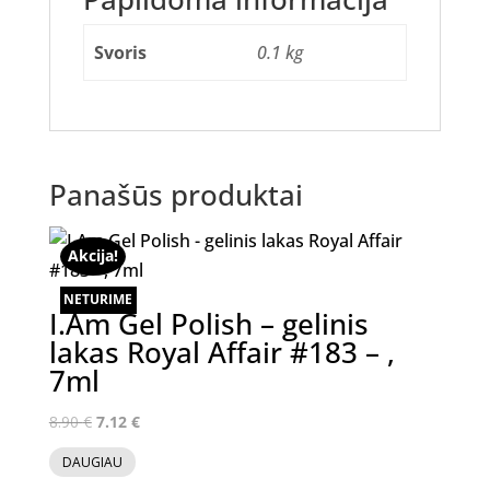
Svoris
0.1 kg
Panašūs produktai
Akcija!
NETURIME
I.Am Gel Polish – gelinis
lakas Royal Affair #183 – ,
7ml
Original
Current
8.90
€
7.12
€
price
price
DAUGIAU
was:
is: