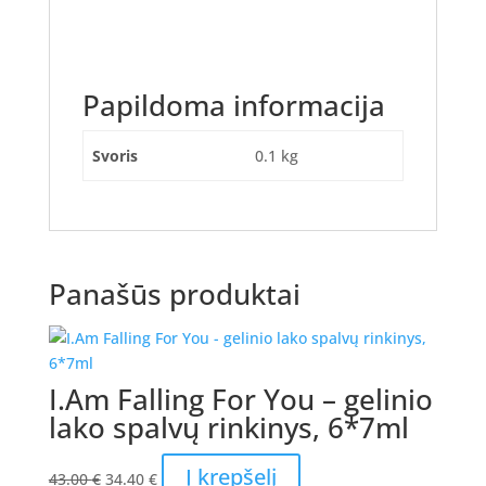
Papildoma informacija
Svoris
0.1 kg
Panašūs produktai
I.Am Falling For You – gelinio
lako spalvų rinkinys, 6*7ml
Original
Current
Į krepšelį
43.00
€
34.40
€