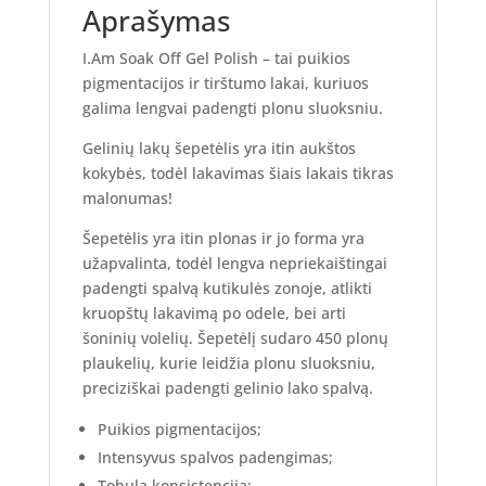
Aprašymas
I.Am Soak Off Gel Polish – tai puikios
pigmentacijos ir tirštumo lakai, kuriuos
galima lengvai padengti plonu sluoksniu.
Gelinių lakų šepetėlis yra itin aukštos
kokybės, todėl lakavimas šiais lakais tikras
malonumas!
Šepetėlis yra itin plonas ir jo forma yra
užapvalinta, todėl lengva nepriekaištingai
padengti spalvą kutikulės zonoje, atlikti
kruopštų lakavimą po odele, bei arti
šoninių volelių. Šepetėlį sudaro 450 plonų
plaukelių, kurie leidžia plonu sluoksniu,
preciziškai padengti gelinio lako spalvą.
Puikios pigmentacijos;
Intensyvus spalvos padengimas;
Tobula konsistencija;