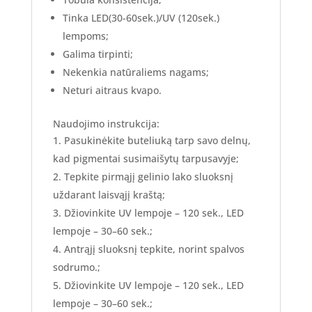
Tinka LED(30-60sek.)/UV (120sek.)
lempoms;
Galima tirpinti;
Nekenkia natūraliems nagams;
Neturi aitraus kvapo.
Naudojimo instrukcija:
Pasukinėkite buteliuką tarp savo delnų,
kad pigmentai susimaišytų tarpusavyje;
Tepkite pirmąjį gelinio lako sluoksnį
uždarant laisvąjį kraštą;
Džiovinkite UV lempoje – 120 sek., LED
lempoje – 30–60 sek.;
Antrąjį sluoksnį tepkite, norint spalvos
sodrumo.;
Džiovinkite UV lempoje – 120 sek., LED
lempoje – 30–60 sek.;