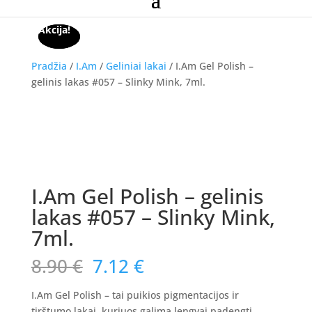
Akcija!
Akcija!
Pradžia
/
I.Am
/
Geliniai lakai
/ I.Am Gel Polish –
gelinis lakas #057 – Slinky Mink, 7ml.
Akcija!
I.Am Gel Polish – gelinis
lakas #057 – Slinky Mink,
7ml.
Original
Current
8.90
€
7.12
€
price
price
was:
is:
I.Am Gel Polish – tai puikios pigmentacijos ir
tirštumo lakai, kuriuos galima lengvai padengti