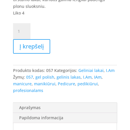
8.90 €.
7.12 €.
plonu sluoksniu.
Liko 4
produkto
kiekis:
I.Am
Į krepšelį
Gel
Polish
-
gelinis
Produkto kodas:
057
Kategorijos:
Geliniai lakai
,
I.Am
lakas
Žymų:
057
,
gel polish
,
gelinis lakas
,
I.Am
,
IAm
,
#057
manicure
,
manikiūrui
,
Pedicure
,
pedikiūrui
,
-
profesionalams
Slinky
Mink,
7ml.
Aprašymas
Papildoma informacija