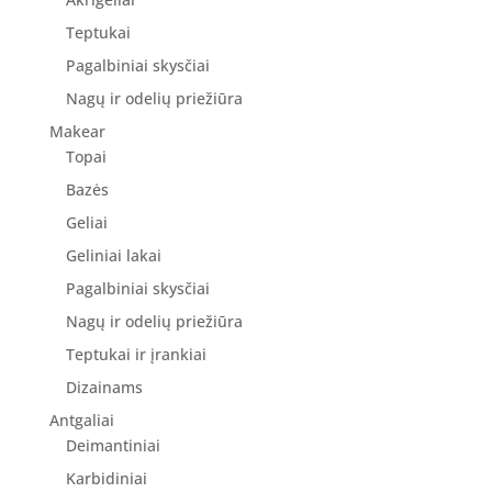
Teptukai
Pagalbiniai skysčiai
Nagų ir odelių priežiūra
Makear
Topai
Bazės
Geliai
Geliniai lakai
Pagalbiniai skysčiai
Nagų ir odelių priežiūra
Teptukai ir įrankiai
Dizainams
Antgaliai
Deimantiniai
Karbidiniai