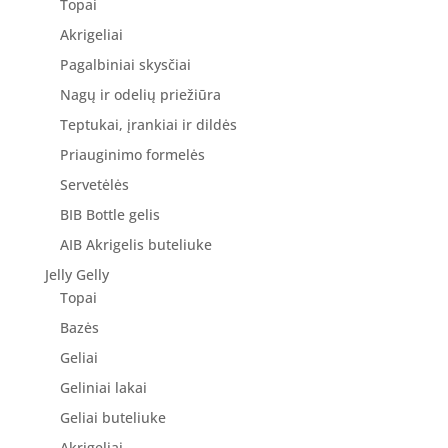
Topai
Akrigeliai
Pagalbiniai skysčiai
Nagų ir odelių priežiūra
Teptukai, įrankiai ir dildės
Priauginimo formelės
Servetėlės
BIB Bottle gelis
AIB Akrigelis buteliuke
Jelly Gelly
Topai
Bazės
Geliai
Geliniai lakai
Geliai buteliuke
Akrigeliai