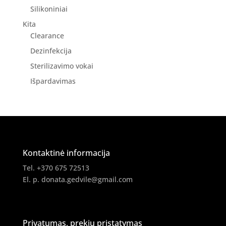
Silikoniniai
Kita
Clearance
Dezinfekcija
Sterilizavimo vokai
Išpardavimas
Kontaktinė informacija
Tel. +370 675 72513
El. p.
donata.gedvile@gmail.com
Privatumas, prekių pristatymas