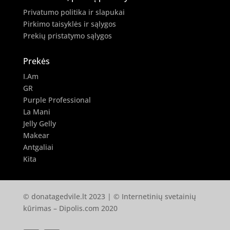
Privatumo politika ir slapukai
Pirkimo taisyklės ir sąlygos
Prekių pristatymo sąlygos
Prekės
I.Am
GR
Purple Professional
La Mani
Jelly Gelly
Makear
Antgaliai
Kita
© donatagedvile.lt 2023 | © Internetinių svetainių
kūrimas –
Dipolis.com
2020