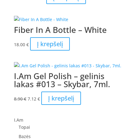
price
price
was:
is:
43.00 €.
34.40 €.
Fiber In A Bottle – White
Į krepšelį
18.00
€
I.Am Gel Polish – gelinis
lakas #013 – Skybar, 7ml.
Original
Current
Į krepšelį
8.90
€
7.12
€
price
price
was:
is:
8.90 €.
7.12 €.
I.Am
Topai
Bazės