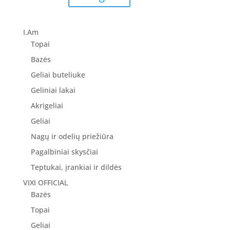
price
price
was:
is:
8.90 €.
7.12 €.
I.Am
Topai
Bazės
Geliai buteliuke
Geliniai lakai
Akrigeliai
Geliai
Nagų ir odelių priežiūra
Pagalbiniai skysčiai
Teptukai, įrankiai ir dildės
VIXI OFFICIAL
Bazės
Topai
Geliai