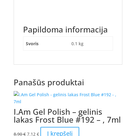
Papildoma informacija
Svoris
0.1 kg
Panašūs produktai
I.Am Gel Polish – gelinis
lakas Frost Blue #192 – , 7ml
Original
Current
Į krepšelį
8.90
€
7.12
€