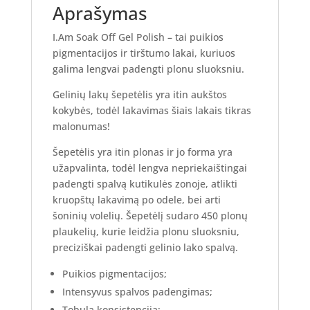
Aprašymas
I.Am Soak Off Gel Polish – tai puikios
pigmentacijos ir tirštumo lakai, kuriuos
galima lengvai padengti plonu sluoksniu.
Gelinių lakų šepetėlis yra itin aukštos
kokybės, todėl lakavimas šiais lakais tikras
malonumas!
Šepetėlis yra itin plonas ir jo forma yra
užapvalinta, todėl lengva nepriekaištingai
padengti spalvą kutikulės zonoje, atlikti
kruopštų lakavimą po odele, bei arti
šoninių volelių. Šepetėlį sudaro 450 plonų
plaukelių, kurie leidžia plonu sluoksniu,
preciziškai padengti gelinio lako spalvą.
Puikios pigmentacijos;
Intensyvus spalvos padengimas;
Tobula konsistencija;