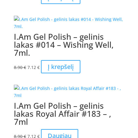
price
price
was:
is:
8.90 €.
7.12 €.
I.Am Gel Polish – gelinis
lakas #014 – Wishing Well,
7ml.
Original
Current
Į krepšelį
8.90
€
7.12
€
price
price
was:
is:
8.90 €.
7.12 €.
I.Am Gel Polish – gelinis
lakas Royal Affair #183 – ,
7ml
Original
Current
Daugiau
8.90
€
7.12
€