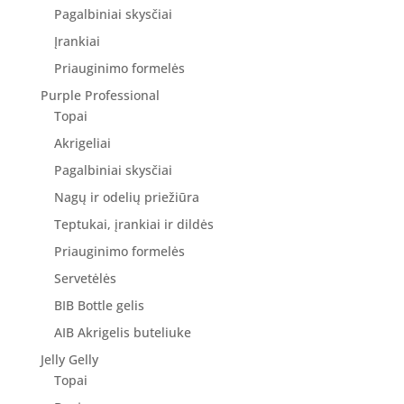
Pagalbiniai skysčiai
Įrankiai
Priauginimo formelės
Purple Professional
Topai
Akrigeliai
Pagalbiniai skysčiai
Nagų ir odelių priežiūra
Teptukai, įrankiai ir dildės
Priauginimo formelės
Servetėlės
BIB Bottle gelis
AIB Akrigelis buteliuke
Jelly Gelly
Topai