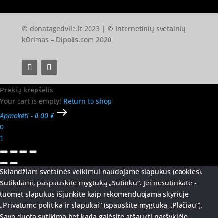
© donatagedvile.lt 2023 | © Internetinių svetainių
kūrimas –
Dipolis.com
2020
Prekių krepšelis
Your cart is empty!
Return to shop
Apmokėti
-
0.00 €
0
1
Sklandžiam svetainės veikimui naudojame slapukus (cookies).
Sutikdami, paspauskite mygtuką „Sutinku“. Jei nesutinkate -
tuomet slapukus išjunkite kaip rekomenduojama skyriuje
„Privatumo politika ir slapukai“ (spauskite mygtuką „Plačiau“).
Savo duotą sutikimą bet kada galėsite atšaukti naršyklėje