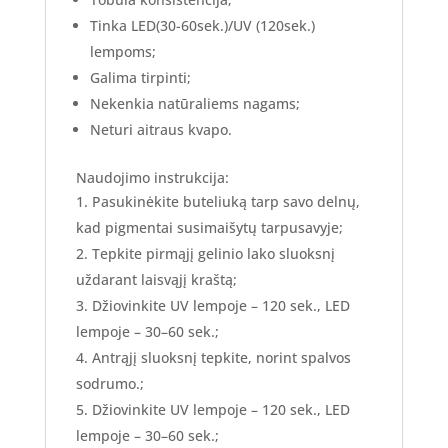
Tinka LED(30-60sek.)/UV (120sek.)
lempoms;
Galima tirpinti;
Nekenkia natūraliems nagams;
Neturi aitraus kvapo.
Naudojimo instrukcija:
Pasukinėkite buteliuką tarp savo delnų,
kad pigmentai susimaišytų tarpusavyje;
Tepkite pirmąjį gelinio lako sluoksnį
uždarant laisvąjį kraštą;
Džiovinkite UV lempoje – 120 sek., LED
lempoje – 30–60 sek.;
Antrąjį sluoksnį tepkite, norint spalvos
sodrumo.;
Džiovinkite UV lempoje – 120 sek., LED
lempoje – 30–60 sek.;