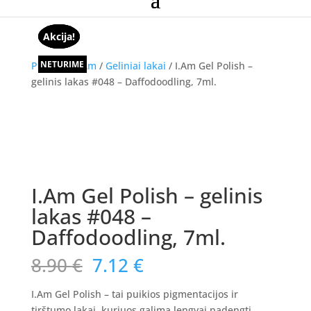
Akcija!
Akcija!
Akcija!
NETURIME
Pradžia
/
I.Am
/
Geliniai lakai
/ I.Am Gel Polish –
gelinis lakas #048 – Daffodoodling, 7ml.
Akcija!
I.Am Gel Polish – gelinis
lakas #048 –
Daffodoodling, 7ml.
Original
Current
8.90
€
7.12
€
price
price
was:
is:
I.Am Gel Polish – tai puikios pigmentacijos ir
tirštumo lakai, kuriuos galima lengvai padengti