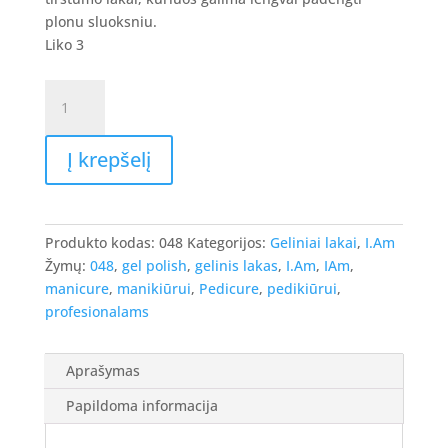
8.90 €.
7.12 €.
plonu sluoksniu.
Liko 3
produkto
kiekis:
I.Am
Į krepšelį
Gel
Polish
-
gelinis
Produkto kodas:
048
Kategorijos:
Geliniai lakai
,
I.Am
lakas
Žymų:
048
,
gel polish
,
gelinis lakas
,
I.Am
,
IAm
,
#048
manicure
,
manikiūrui
,
Pedicure
,
pedikiūrui
,
-
profesionalams
Daffodoodling,
7ml.
Aprašymas
Papildoma informacija